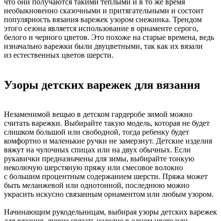
что они получаются такими теплыми и в то же время
необыкновенно сказочными и притягательными и состоит
популярность вязания варежек узором снежинка. Трендом
этого сезона является использование в орнаменте серого,
белого и черного цветов. Это похоже на старые времена, ведь
изначально варежки были двуцветными, так как их вязали
из естественных цветов шерсти.
Узоры детских варежек для вязания
Незаменимой вещью в детском гардеробе зимой можно
считать варежки. Выбирайте такую модель, которая не будет
слишком большой или свободной, тогда ребенку будет
комфортно и маленькие ручки не замерзнут. Детские изделия
вяжут на чулочных спицах или на двух обычных. Если
рукавички предназначены для зимы, выбирайте тонкую
неколючую шерстяную пряжу или смесовое волокно
с большим процентным содержанием шерсти. Пряжа может
быть меланжевой или однотонной, последнюю можно
украсить искусно связанным орнаментом или любым узором.
Начинающим рукодельницам, выбирая узоры детских варежек
для вязания, лучше связать изделие в одном цвете или