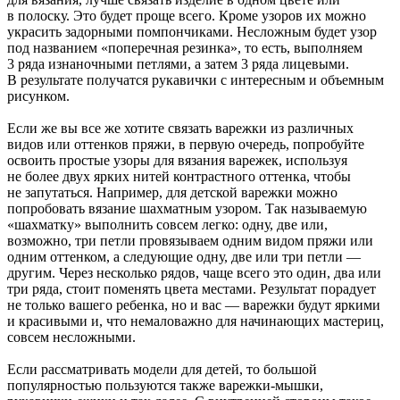
в полоску. Это будет проще всего. Кроме узоров их можно
украсить задорными помпончиками. Несложным будет узор
под названием «поперечная резинка», то есть, выполняем
3 ряда изнаночными петлями, а затем 3 ряда лицевыми.
В результате получатся рукавички с интересным и объемным
рисунком.
Если же вы все же хотите связать варежки из различных
видов или оттенков пряжи, в первую очередь, попробуйте
освоить простые узоры для вязания варежек, используя
не более двух ярких нитей контрастного оттенка, чтобы
не запутаться. Например, для детской варежки можно
попробовать вязание шахматным узором. Так называемую
«шахматку» выполнить совсем легко: одну, две или,
возможно, три петли провязываем одним видом пряжи или
одним оттенком, а следующие одну, две или три петли —
другим. Через несколько рядов, чаще всего это один, два или
три ряда, стоит поменять цвета местами. Результат порадует
не только вашего ребенка, но и вас — варежки будут яркими
и красивыми и, что немаловажно для начинающих мастериц,
совсем несложными.
Если рассматривать модели для детей, то большой
популярностью пользуются также варежки-мышки,