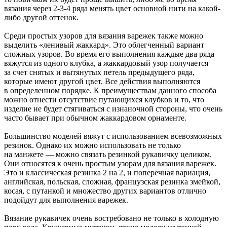
вязания через 2-3-4 ряда менять цвет основной нити на какой-
либо другой оттенок.
Среди простых узоров для вязания варежек также можно
выделить «ленивый жаккард». Это облегченный вариант
сложных узоров. Во время его выполнения каждые два ряда
вяжутся из одного клубка, а жаккардовый узор получается
за счет снятых и вытянутых петель предыдущего ряда,
которые имеют другой цвет. Все действия выполняются
в определенном порядке. К преимуществам данного способа
можно отнести отсутствие путающихся клубков и то, что
изделие не будет стягиваться с изнаночной стороны, что очень
часто бывает при обычном жаккардовом орнаменте.
Большинство моделей вяжут с использованием всевозможных
резинок. Однако их можно использовать не только
на манжете — можно связать резинкой рукавичку целиком.
Они относятся к очень простым узорам для вязания варежек.
Это и классическая резинка 2 на 2, и поперечная вариация,
английская, польская, сложная, французская резинка змейкой,
косая, с путанкой и множество других вариантов отлично
подойдут для выполнения варежек.
Вязание рукавичек очень востребовано не только в холодную