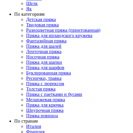
Шелк
Як
По категориям
Детская пряжа
Твидовая пряжа
Разноцветная пряжа (принтованная)
Пряжа для ирландского кружева
Фантазийная пряжа
Пряжа для шалей
Ленточная пряжа
Носочная пряжа
Пряжа для шапки
Пряжа для шарфов
Буклированная пряжа
Реснички, травка
Пряжа с люрексом
Толстая пряжа
Пряжа с паетками и бусами
Меланжевая пряжа
Пряжа для крючка
Шнурочная пряжа
Пряжа ровница
По странам
Италия
Франция