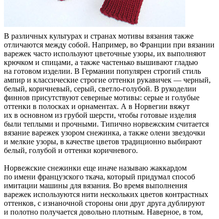
В различных культурах и странах мотивы вязания также
отличаются между собой. Например, во Франции при вязании
варежек часто используют цветочные узоры, их выполняют
крючком и спицами, а также частенько вышивают гладью
на готовом изделии. В Германии популярен строгий стиль
ампир и классические строгие оттенки рукавичек — черный,
белый, коричневый, серый, светло-голубой. В рукоделии
финнов присутствуют северные мотивы: серые и голубые
оттенки в полосках и орнаментах. А в Норвегии вяжут
их в основном из грубой шерсти, чтобы готовые изделия
были теплыми и прочными. Типично норвежским считается
вязание варежек узором снежинка, а также олени звездочки
и мелкие узоры, в качестве цветов традиционно выбирают
белый, голубой и оттенки коричневого.
Норвежские снежинки еще иначе называю жаккардом
по имени французского ткача, который придумал способ
имитации машины для вязания. Во время выполнения
варежек используются нити нескольких цветов контрастных
оттенков, с изнаночной стороны они друг друга дублируют
и полотно получается довольно плотным. Наверное, в том,