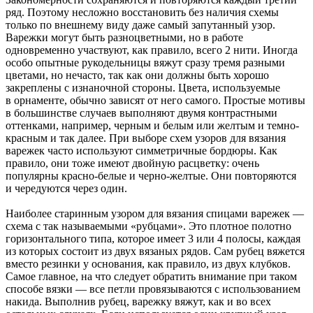
ряд. Поэтому несложно восстановить без наличия схемы
только по внешнему виду даже самый запутанный узор.
Варежки могут быть разноцветными, но в работе
одновременно участвуют, как правило, всего 2 нити. Иногда
особо опытные рукодельницы вяжут сразу тремя разными
цветами, но нечасто, так как они должны быть хорошо
закреплены с изнаночной стороны. Цвета, используемые
в орнаменте, обычно зависят от него самого. Простые мотивы
в большинстве случаев выполняют двумя контрастными
оттенками, например, черным и белым или желтым и темно-
красным и так далее. При выборе схем узоров для вязания
варежек часто используют симметричные бордюры. Как
правило, они тоже имеют двойную расцветку: очень
популярны красно-белые и черно-желтые. Они повторяются
и чередуются через один.
Наиболее старинным узором для вязания спицами варежек —
схема с так называемыми «рубцами». Это плотное полотно
горизонтального типа, которое имеет 3 или 4 полосы, каждая
из которых состоит из двух вязаных рядов. Сам рубец вяжется
вместо резинки у основания, как правило, из двух клубков.
Самое главное, на что следует обратить внимание при таком
способе вязки — все петли провязываются с использованием
накида. Выполнив рубец, варежку вяжут, как и во всех