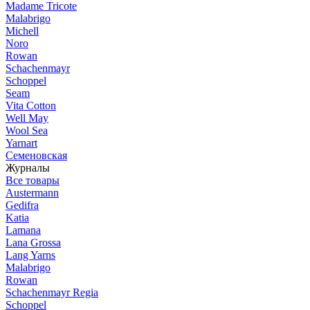
Madame Tricote
Malabrigo
Michell
Noro
Rowan
Schachenmayr
Schoppel
Seam
Vita Cotton
Well May
Wool Sea
Yarnart
Семеновская
Журналы
Все товары
Austermann
Gedifra
Katia
Lamana
Lana Grossa
Lang Yarns
Malabrigo
Rowan
Schachenmayr Regia
Schoppel