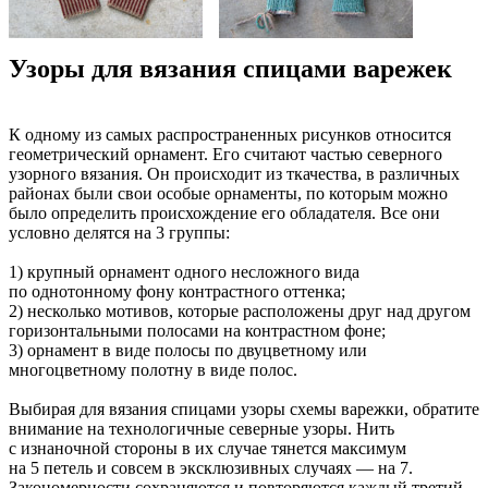
Узоры для вязания спицами варежек
К одному из самых распространенных рисунков относится
геометрический орнамент. Его считают частью северного
узорного вязания. Он происходит из ткачества, в различных
районах были свои особые орнаменты, по которым можно
было определить происхождение его обладателя. Все они
условно делятся на 3 группы:
1) крупный орнамент одного несложного вида
по однотонному фону контрастного оттенка;
2) несколько мотивов, которые расположены друг над другом
горизонтальными полосами на контрастном фоне;
3) орнамент в виде полосы по двуцветному или
многоцветному полотну в виде полос.
Выбирая для вязания спицами узоры схемы варежки, обратите
внимание на технологичные северные узоры. Нить
с изнаночной стороны в их случае тянется максимум
на 5 петель и совсем в эксклюзивных случаях — на 7.
Закономерности сохраняются и повторяются каждый третий