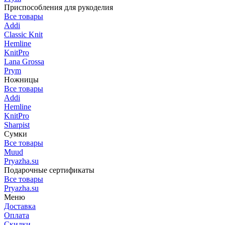
Приспособления для рукоделия
Все товары
Addi
Classic Knit
Hemline
KnitPro
Lana Grossa
Prym
Ножницы
Все товары
Addi
Hemline
KnitPro
Sharpist
Сумки
Все товары
Muud
Pryazha.su
Подарочные сертификаты
Все товары
Pryazha.su
Меню
Доставка
Оплата
Скидки