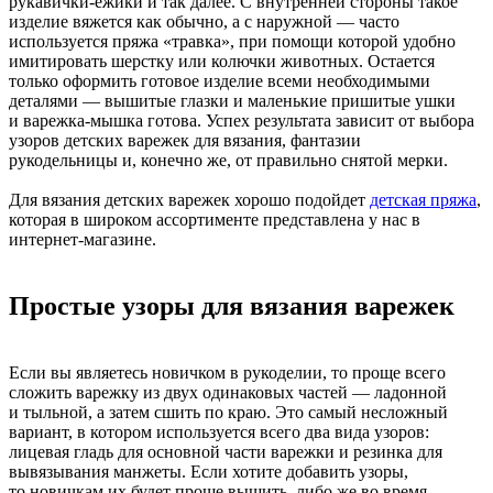
рукавички-ежики и так далее. С внутренней стороны такое
изделие вяжется как обычно, а с наружной — часто
используется пряжа «травка», при помощи которой удобно
имитировать шерстку или колючки животных. Остается
только оформить готовое изделие всеми необходимыми
деталями — вышитые глазки и маленькие пришитые ушки
и варежка-мышка готова. Успех результата зависит от выбора
узоров детских варежек для вязания, фантазии
рукодельницы и, конечно же, от правильно снятой мерки.
Для вязания детских варежек хорошо подойдет
детская пряжа
,
которая в широком ассортименте представлена у нас в
интернет-магазине.
Простые узоры для вязания варежек
Если вы являетесь новичком в рукоделии, то проще всего
сложить варежку из двух одинаковых частей — ладонной
и тыльной, а затем сшить по краю. Это самый несложный
вариант, в котором используется всего два вида узоров:
лицевая гладь для основной части варежки и резинка для
вывязывания манжеты. Если хотите добавить узоры,
то новичкам их будет проще вышить, либо же во время