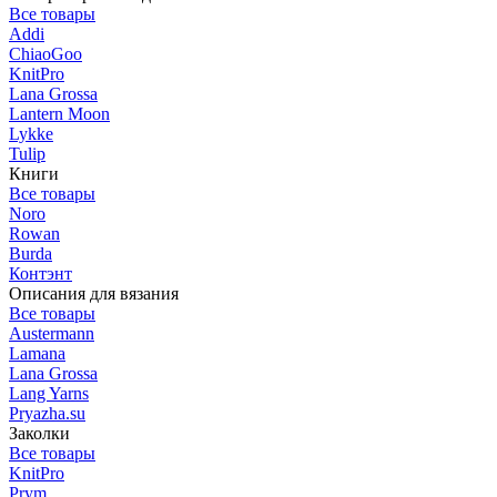
Все товары
Addi
ChiaoGoo
KnitPro
Lana Grossa
Lantern Moon
Lykke
Tulip
Книги
Все товары
Noro
Rowan
Burda
Контэнт
Описания для вязания
Все товары
Austermann
Lamana
Lana Grossa
Lang Yarns
Pryazha.su
Заколки
Все товары
KnitPro
Prym