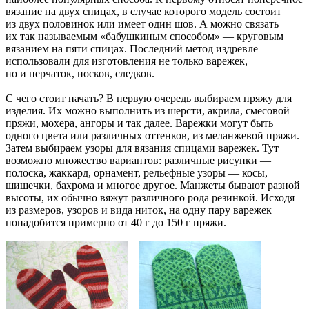
вязание на двух спицах, в случае которого модель состоит
из двух половинок или имеет один шов. А можно связать
их так называемым «бабушкиным способом» — круговым
вязанием на пяти спицах. Последний метод издревле
использовали для изготовления не только варежек,
но и перчаток, носков, следков.
С чего стоит начать? В первую очередь выбираем пряжу для
изделия. Их можно выполнить из шерсти, акрила, смесовой
пряжи, мохера, ангоры и так далее. Варежки могут быть
одного цвета или различных оттенков, из меланжевой пряжи.
Затем выбираем узоры для вязания спицами варежек. Тут
возможно множество вариантов: различные рисунки —
полоска, жаккард, орнамент, рельефные узоры — косы,
шишечки, бахрома и многое другое. Манжеты бывают разной
высоты, их обычно вяжут различного рода резинкой. Исходя
из размеров, узоров и вида ниток, на одну пару варежек
понадобится примерно от 40 г до 150 г пряжи.