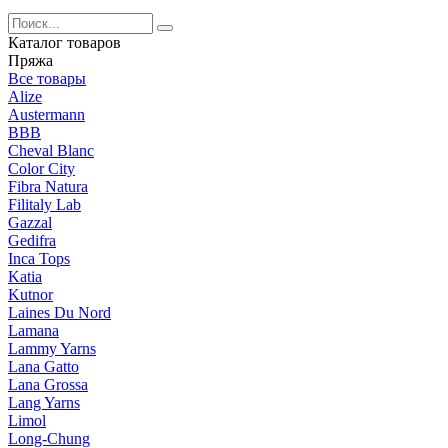
Каталог товаров
Пряжа
Все товары
Alize
Austermann
BBB
Cheval Blanc
Color City
Fibra Natura
Filitaly Lab
Gazzal
Gedifra
Inca Tops
Katia
Kutnor
Laines Du Nord
Lamana
Lammy Yarns
Lana Gatto
Lana Grossa
Lang Yarns
Limol
Long-Chung