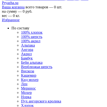
Ваша корзина
всего товаров — 0 шт.
на сумму — 0 руб.
вес — 0 кг.
Избранное
По составу
100% хлопок
100% шерсть
100% акрил
Альпака
Ангора
Акрил
Бамбук
Беби альпака
Верблюжья шерсть
Вискоза
Кашемир
Кид мохер
Лен
Меринос
Мохер
Норка
Пух ангорского кролика
Хлопок