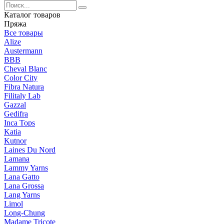
Каталог товаров
Пряжа
Все товары
Alize
Austermann
BBB
Cheval Blanc
Color City
Fibra Natura
Filitaly Lab
Gazzal
Gedifra
Inca Tops
Katia
Kutnor
Laines Du Nord
Lamana
Lammy Yarns
Lana Gatto
Lana Grossa
Lang Yarns
Limol
Long-Chung
Madame Tricote