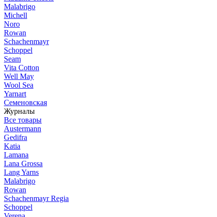
Malabrigo
Michell
Noro
Rowan
Schachenmayr
Schoppel
Seam
Vita Cotton
Well May
Wool Sea
Yarnart
Семеновская
Журналы
Все товары
Austermann
Gedifra
Katia
Lamana
Lana Grossa
Lang Yarns
Malabrigo
Rowan
Schachenmayr Regia
Schoppel
Verena