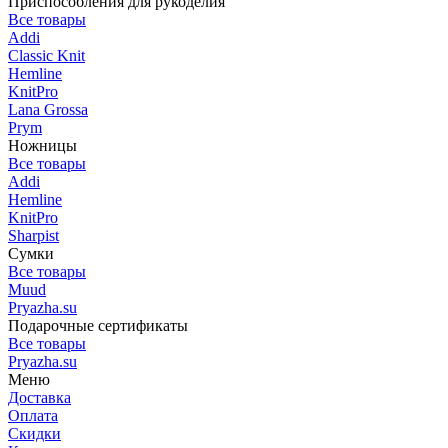
Приспособления для рукоделия
Все товары
Addi
Classic Knit
Hemline
KnitPro
Lana Grossa
Prym
Ножницы
Все товары
Addi
Hemline
KnitPro
Sharpist
Сумки
Все товары
Muud
Pryazha.su
Подарочные сертификаты
Все товары
Pryazha.su
Меню
Доставка
Оплата
Скидки