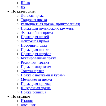
Шелк
Як
По категориям
Детская пряжа
Твидовая пряжа
Разноцветная пряжа (принтованная)
Пряжа для ирландского кружева
Фантазийная пряжа
Пряжа для шалей
Ленточная пряжа
Носочная пряжа
Пряжа для шапки
Пряжа для шарфов
Буклированная пряжа
Реснички, травка
Пряжа с люрексом
Толстая пряжа
Пряжа с паетками и бусами
Меланжевая пряжа
Пряжа для крючка
Шнурочная пряжа
Пряжа ровница
По странам
Италия
Франция