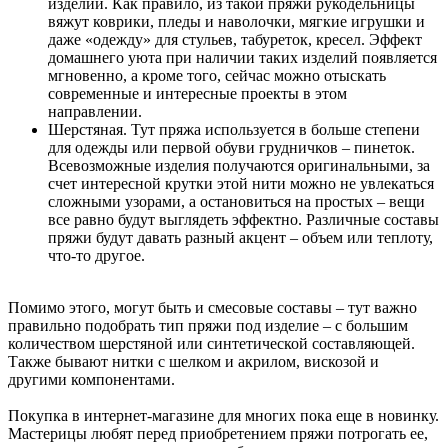
изделий. Как правило, из такой пряжи рукодельницы
вяжут коврики, пледы и наволочки, мягкие игрушки и
даже «одежду» для стульев, табуреток, кресел. Эффект
домашнего уюта при наличии таких изделий появляется
мгновенно, а кроме того, сейчас можно отыскать
современные и интересные проекты в этом
направлении.
Шерстяная. Тут пряжа используется в больше степени
для одежды или первой обуви грудничков – пинеток.
Всевозможные изделия получаются оригинальными, за
счет интересной крутки этой нити можно не увлекаться
сложными узорами, а остановиться на простых – вещи
все равно будут выглядеть эффектно. Различные составы
пряжи будут давать разный акцент – объем или теплоту,
что-то другое.
Помимо этого, могут быть и смесовые составы – тут важно
правильно подобрать тип пряжи под изделие – с большим
количеством шерстяной или синтетической составляющей.
Также бывают нитки с шелком и акрилом, вискозой и
другими компонентами.
Покупка в интернет-магазине для многих пока еще в новинку.
Мастерицы любят перед приобретением пряжи потрогать ее,