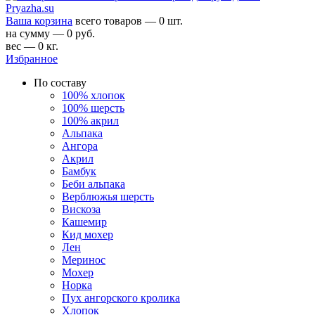
Ваша корзина
всего товаров — 0 шт.
на сумму — 0 руб.
вес — 0 кг.
Избранное
По составу
100% хлопок
100% шерсть
100% акрил
Альпака
Ангора
Акрил
Бамбук
Беби альпака
Верблюжья шерсть
Вискоза
Кашемир
Кид мохер
Лен
Меринос
Мохер
Норка
Пух ангорского кролика
Хлопок