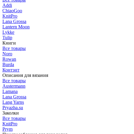
Addi
ChiaoGoo
KnitPro
Lana Grossa
Lantern Moon
Lykke
Tulip
Книги
Все товары
Noro
Rowan
Burda
Контэнт
Описания для вязания
Все товары
Austermann
Lamana
Lana Grossa
Lang Yarns
Pryazha.su
Заколки
Все товары
KnitPro
Prym