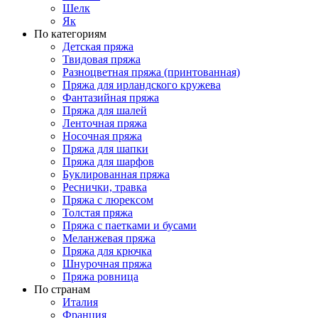
Шелк
Як
По категориям
Детская пряжа
Твидовая пряжа
Разноцветная пряжа (принтованная)
Пряжа для ирландского кружева
Фантазийная пряжа
Пряжа для шалей
Ленточная пряжа
Носочная пряжа
Пряжа для шапки
Пряжа для шарфов
Буклированная пряжа
Реснички, травка
Пряжа с люрексом
Толстая пряжа
Пряжа с паетками и бусами
Меланжевая пряжа
Пряжа для крючка
Шнурочная пряжа
Пряжа ровница
По странам
Италия
Франция