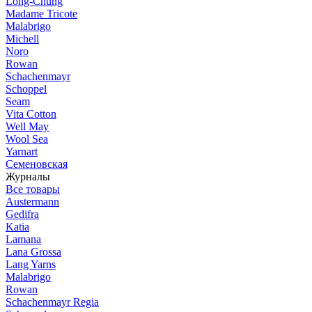
Long-Chung
Madame Tricote
Malabrigo
Michell
Noro
Rowan
Schachenmayr
Schoppel
Seam
Vita Cotton
Well May
Wool Sea
Yarnart
Семеновская
Журналы
Все товары
Austermann
Gedifra
Katia
Lamana
Lana Grossa
Lang Yarns
Malabrigo
Rowan
Schachenmayr Regia