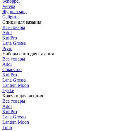
Schoppel
Verena
Журнал мод
Сабрина
Спицы для вязания
Все товары
Addi
KnitPro
Lana Grossa
Prym
Наборы спиц для вязания
Все товары
Addi
ChiaoGoo
KnitPro
Lana Grossa
Lantern Moon
Lykke
Крючки для вязания
Все товары
Addi
KnitPro
Lana Grossa
Lantern Moon
Tulip