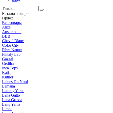
Каталог товаров
Пряжа
Все товары
Alize
Austermann
BBB
Cheval Blanc
Color City
Fibra Natura
Filitaly Lab
Gazzal
Gedifra
Inca Tops
Katia
Kutnor
Laines Du Nord
Lamana
Lammy Yarns
Lana Gatto
Lana Grossa
Lang Yarns
Limol