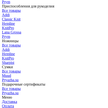
Prym
Приспособления для рукоделия
Все товары
Addi
Classic Knit
Hemline
KnitPro
Lana Grossa
Prym
Ножницы
Все товары
Addi
Hemline
KnitPro
Sharpist
Сумки
Все товары
Muud
Pryazha.su
Подарочные сертификаты
Все товары
Pryazha.su
Меню
Доставка
Оплата