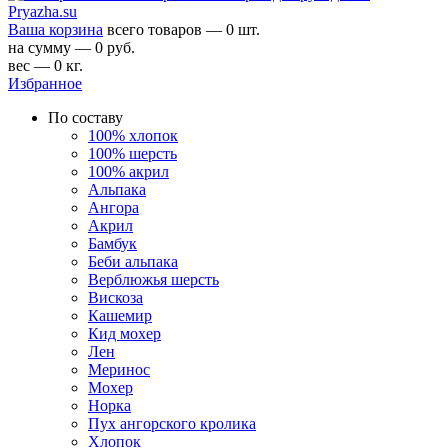
Ваша корзина
всего товаров — 0 шт.
на сумму — 0 руб.
вес — 0 кг.
Избранное
По составу
100% хлопок
100% шерсть
100% акрил
Альпака
Ангора
Акрил
Бамбук
Беби альпака
Верблюжья шерсть
Вискоза
Кашемир
Кид мохер
Лен
Меринос
Мохер
Норка
Пух ангорского кролика
Хлопок