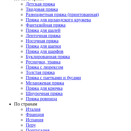
Детская пряжа
Твидовая пряжа
Разноцветная пряжа (принтованная)
Пряжа для ирландского кружева
Фантазийная пряжа
Пряжа для шалей
Ленточная пряжа
Носочная пряжа
Пряжа для шапки
Пряжа для шарфов
Буклированная пряжа
Реснички, травка
Пряжа с люрексом
Толстая пряжа
Пряжа с паетками и бусами
Меланжевая пряжа
Пряжа для крючка
Шнурочная пряжа
Пряжа ровница
По странам
Италия
Франция
Испания
Перу
Португалия