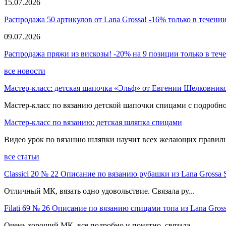
15.07.2026
Распродажа 50 артикулов от Lana Grossa! -16% только в течении
09.07.2026
Распродажа пряжи из вискозы! -20% на 9 позиции только в теч
все новости
Мастер-класс: детская шапочка «Эльф» от Евгении Шелковник
Мастер-класс по вязанию детской шапочки спицами с подробно
Мастер-класс по вязанию: детская шляпка спицами
Видео урок по вязанию шляпки научит всех желающих правиль
все статьи
Classici 20 № 22 Описание по вязанию рубашки из Lana Grossa 
Отличный МК, вязать одно удовольствие. Связала ру...
Filati 69 № 26 Описание по вязанию спицами топа из Lana Gross
Очень хороший МК, все подробно и понятно, связала ...