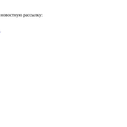
ь новостную рассылку:
х
.