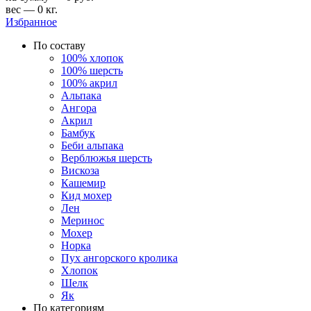
вес — 0 кг.
Избранное
По составу
100% хлопок
100% шерсть
100% акрил
Альпака
Ангора
Акрил
Бамбук
Беби альпака
Верблюжья шерсть
Вискоза
Кашемир
Кид мохер
Лен
Меринос
Мохер
Норка
Пух ангорского кролика
Хлопок
Шелк
Як
По категориям