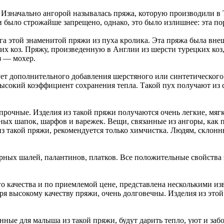
. Изначально ангорой называлась пряжа, которую производили в
и было строжайше запрещено, однако, это было излишнее: эта по
а этой знаменитой пряжи из пуха кролика. Эта пряжа была внеш
ких коз. Пряжу, произведенную в Англии из шерсти турецких коз
з — мохер.
т дополнительного добавления шерстяного или синтетического 
 высокий коэффициент сохранения тепла. Такой пух получают из
 прочные. Изделия из такой пряжи получаются очень легкие, мя
ных шапок, шарфов и варежек. Вещи, связанные из ангоры, как п
 такой пряжи, рекомендуется только химчистка. Людям, склонны
урных шалей, палантинов, платков. Все положительные свойств
о качества и по приемлемой цене, представлена несколькими и
даря высокому качеству пряжи, очень долговечны. Изделия из эт
ные для малыша из такой пряжи, будут дарить тепло, уют и забо