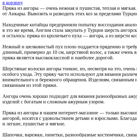
в корзину
Пряжа из ангоры — очень нежная и пушистая, теплая и мягкая
от Анкары. Вывозить и разводить этих коз за пределами Турци
Находчивые китайцы предприняли попытку воссоздания аналог
в это же время, Англия стала закупать у Турции шерсть ангорс
и осталось: пряжа из кроличьего пуха — ангора, а из шерсти ко
Нежный и шелковистый пух плохо поддается прядению и требуе
длинный, примерно до 10 см, шерстяной волос, а также очень
пряжа является высококлассной и наиболее дорогой.
Шерстяные волоски ангоры тонкие, но, несмотря на это, очень
особого ухода. Эту пряжу часто используют для вязания различ
внимательного и бережного обращения. Изделиям, связанным из
связанным из этой пряжи.
Ангора очень хорошо подходит для вязания разнообразных аж
изделий с богатым и сложным ажурным узором.
Пряжа из ангоры в нашем интернет-магазине — только высоког
ангорой, носятся с удовольствием детьми и взрослыми. Благо
и легкие, пушистые и мягкие.
Шапочки, варежки, пинетки, разнообразные костюмчики, связан