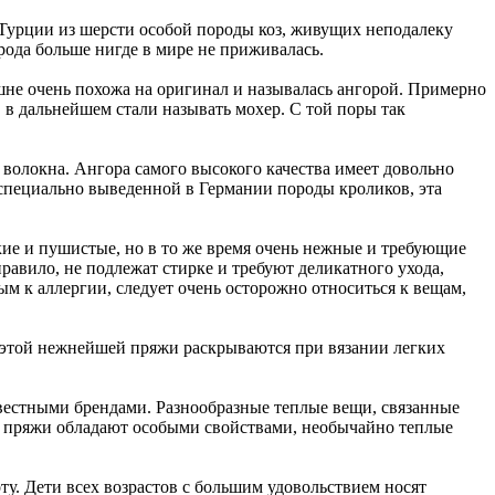
 Турции из шерсти особой породы коз, живущих неподалеку
рода больше нигде в мире не приживалась.
не очень похожа на оригинал и называлась ангорой. Примерно
, в дальнейшем стали называть мохер. С той поры так
волокна. Ангора самого высокого качества имеет довольно
 специально выведенной в Германии породы кроликов, эта
гкие и пушистые, но в то же время очень нежные и требующие
равило, не подлежат стирке и требуют деликатного ухода,
м к аллергии, следует очень осторожно относиться к вещам,
а этой нежнейшей пряжи раскрываются при вязании легких
звестными брендами. Разнообразные теплые вещи, связанные
ой пряжи обладают особыми свойствами, необычайно теплые
ту. Дети всех возрастов с большим удовольствием носят