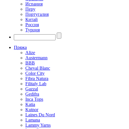
Испания
Перу
Португалия
Китай
Россия
Турция
Пряжа
Alize
Austermann
BBB
Cheval Blanc
Color City
Fibra Natura
Filitaly Lab
Gazzal
Gedifra
Inca Tops
Katia
Kutnor
Laines Du Nord
Lamana
Lammy Yarns