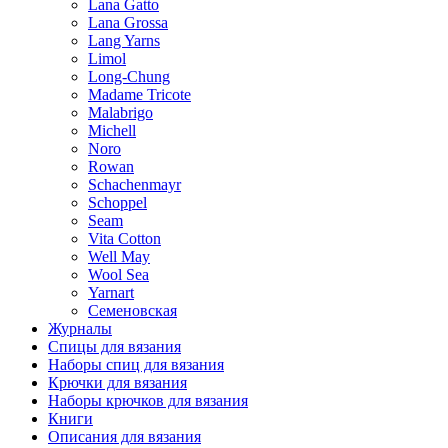
Lana Gatto
Lana Grossa
Lang Yarns
Limol
Long-Chung
Madame Tricote
Malabrigo
Michell
Noro
Rowan
Schachenmayr
Schoppel
Seam
Vita Cotton
Well May
Wool Sea
Yarnart
Семеновская
Журналы
Спицы для вязания
Наборы спиц для вязания
Крючки для вязания
Наборы крючков для вязания
Книги
Описания для вязания