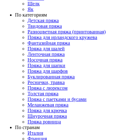
Шелк
Як
По категориям
Детская пряжа
Твидовая пряжа
Разноцветная пряжа (принтованная)
Пряжа для ирландского кружева
Фантазийная пряжа
Пряжа для шалей
Ленточная пряжа
Носочная пряжа
Пряжа для шапки
Пряжа для шарфов
Буклированная пряжа
Реснички, травка
Пряжа с люрексом
Толстая пряжа
Пряжа с паетками и бусами
Меланжевая пряжа
Пряжа для крючка
Шнурочная пряжа
Пряжа ровница
По странам
Италия
Франция