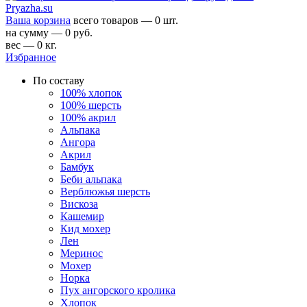
Ваша корзина
всего товаров — 0 шт.
на сумму — 0 руб.
вес — 0 кг.
Избранное
По составу
100% хлопок
100% шерсть
100% акрил
Альпака
Ангора
Акрил
Бамбук
Беби альпака
Верблюжья шерсть
Вискоза
Кашемир
Кид мохер
Лен
Меринос
Мохер
Норка
Пух ангорского кролика
Хлопок