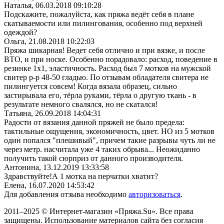
Наталья,
06.03.2018 09:10:28
Подскажите, пожалуйста, как пряжа ведёт себя в плане
скатываемости или пилингования, особенно под верхней
одеждой?
Ольга,
21.08.2018 10:22:03
Пряжа шикарная! Ведет себя отлично и при вязке, и после
ВТО, и при носке. Особенно порадовало: расход, поведение в
резинке 1х1, эластичность. Расход был 7 мотков на мужской
свитер р-р 48-50 гладью. По отзывам обладателя свитера не
пилингуется совсем! Когда вязала образец, сильно
застирывала его, тёрла руками, тёрла о другую ткань - в
результате немного свалялся, но не скатался!
Татьяна,
26.09.2018 14:04:31
Радости от вязания данной пряжей не было предела:
тактильные ощущения, экономичность, цвет. НО из 5 мотков
один попался "плешивый", причем такие разрывы чуть ли не
через метр. насчитала уже 4 таких обрыва... Неожиданно
получить такой сюрприз от данного производителя.
Антонина,
13.12.2019 13:33:58
Здравствуйте!А 1 мотка на перчатки хватит?
Елена,
16.07.2020 14:53:42
Для добавления отзыва необходимо
авторизоваться
.
2011–2025 © Интернет-магазин «Пряжа.Su». Все права
защищены. Использование материалов сайта без согласия