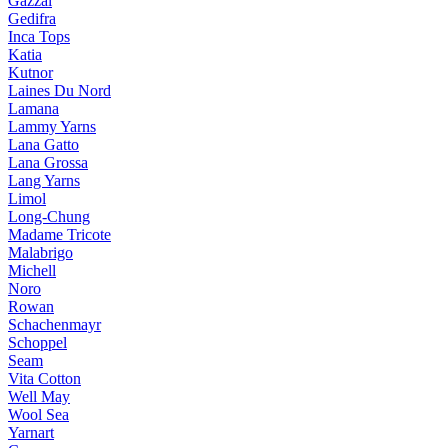
Gazzal
Gedifra
Inca Tops
Katia
Kutnor
Laines Du Nord
Lamana
Lammy Yarns
Lana Gatto
Lana Grossa
Lang Yarns
Limol
Long-Chung
Madame Tricote
Malabrigo
Michell
Noro
Rowan
Schachenmayr
Schoppel
Seam
Vita Cotton
Well May
Wool Sea
Yarnart