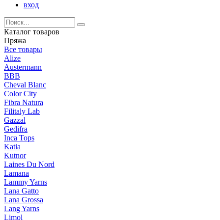
вход
Каталог товаров
Пряжа
Все товары
Alize
Austermann
BBB
Cheval Blanc
Color City
Fibra Natura
Filitaly Lab
Gazzal
Gedifra
Inca Tops
Katia
Kutnor
Laines Du Nord
Lamana
Lammy Yarns
Lana Gatto
Lana Grossa
Lang Yarns
Limol