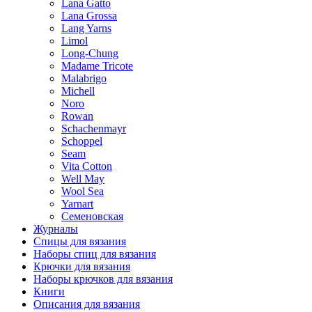
Lana Gatto
Lana Grossa
Lang Yarns
Limol
Long-Chung
Madame Tricote
Malabrigo
Michell
Noro
Rowan
Schachenmayr
Schoppel
Seam
Vita Cotton
Well May
Wool Sea
Yarnart
Семеновская
Журналы
Спицы для вязания
Наборы спиц для вязания
Крючки для вязания
Наборы крючков для вязания
Книги
Описания для вязания