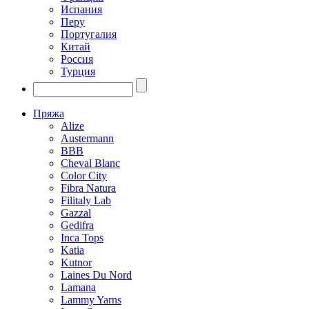
Испания
Перу
Португалия
Китай
Россия
Турция
Пряжа
Alize
Austermann
BBB
Cheval Blanc
Color City
Fibra Natura
Filitaly Lab
Gazzal
Gedifra
Inca Tops
Katia
Kutnor
Laines Du Nord
Lamana
Lammy Yarns