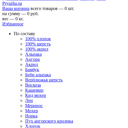
Ваша корзина
всего товаров — 0 шт.
на сумму — 0 руб.
вес — 0 кг.
Избранное
По составу
100% хлопок
100% шерсть
100% акрил
Альпака
Ангора
Акрил
Бамбук
Беби альпака
Верблюжья шерсть
Вискоза
Кашемир
Кид мохер
Лен
Меринос
Мохер
Норка
Пух ангорского кролика
Хлопок