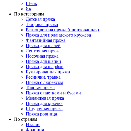
Шелк
Як
По категориям
Детская пряжа
Твидовая пряжа
Разноцветная пряжа (принтованная)
Пряжа для ирландского кружева
Фантазийная пряжа
Пряжа для шалей
Ленточная пряжа
Носочная пряжа
Пряжа для шапки
Пряжа для шарфов
Буклированная пряжа
Реснички, травка
Пряжа с люрексом
Толстая пряжа
Пряжа с паетками и бусами
Меланжевая пряжа
Пряжа для крючка
Шнурочная пряжа
Пряжа ровница
По странам
Италия
Франция