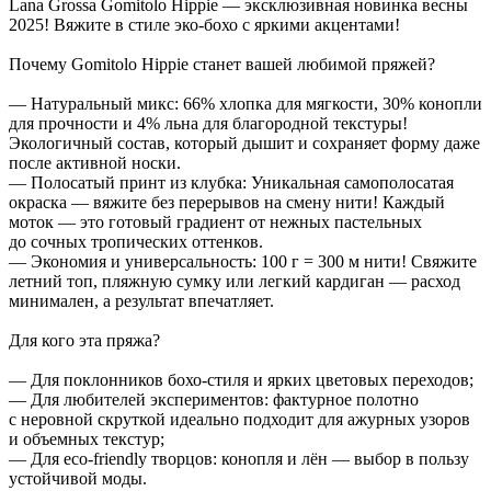
Lana Grossa Gomitolo Hippie — эксклюзивная новинка весны
2025! Вяжите в стиле эко-бохо с яркими акцентами!
Почему Gomitolo Hippie станет вашей любимой пряжей?
— Натуральный микс: 66% хлопка для мягкости, 30% конопли
для прочности и 4% льна для благородной текстуры!
Экологичный состав, который дышит и сохраняет форму даже
после активной носки.
— Полосатый принт из клубка: Уникальная самополосатая
окраска — вяжите без перерывов на смену нити! Каждый
моток — это готовый градиент от нежных пастельных
до сочных тропических оттенков.
— Экономия и универсальность: 100 г = 300 м нити! Свяжите
летний топ, пляжную сумку или легкий кардиган — расход
минимален, а результат впечатляет.
Для кого эта пряжа?
— Для поклонников бохо-стиля и ярких цветовых переходов;
— Для любителей экспериментов: фактурное полотно
с неровной скруткой идеально подходит для ажурных узоров
и объемных текстур;
— Для eco-friendly творцов: конопля и лён — выбор в пользу
устойчивой моды.