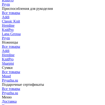
KnitPro
Prym
Приспособления для рукоделия
Все товары
Addi
Classic Knit
Hemline
KnitPro
Lana Grossa
Prym
Ножницы
Все товары
Addi
Hemline
KnitPro
Sharpist
Сумки
Все товары
Muud
Pryazha.su
Подарочные сертификаты
Все товары
Pryazha.su
Меню
Доставка