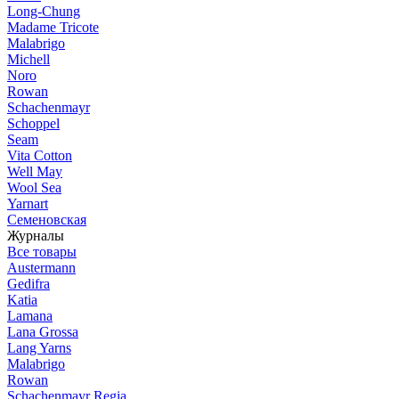
Long-Chung
Madame Tricote
Malabrigo
Michell
Noro
Rowan
Schachenmayr
Schoppel
Seam
Vita Cotton
Well May
Wool Sea
Yarnart
Семеновская
Журналы
Все товары
Austermann
Gedifra
Katia
Lamana
Lana Grossa
Lang Yarns
Malabrigo
Rowan
Schachenmayr Regia