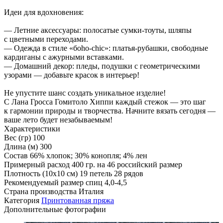
Идеи для вдохновения:
— Летние аксессуары: полосатые сумки-тоуты, шляпы
с цветными переходами.
— Одежда в стиле «бoho-chic»: платья-рубашки, свободные
кардиганы с ажурными вставками.
— Домашний декор: пледы, подушки с геометрическими
узорами — добавьте красок в интерьер!
Не упустите шанс создать уникальное изделие!
С Лана Гросса Гомитоло Хиппи каждый стежок — это шаг
к гармонии природы и творчества. Начните вязать сегодня —
ваше лето будет незабываемым!
Характеристики
Вес (гр)
100
Длина (м)
300
Состав
66% хлопок; 30% конопля; 4% лен
Примерный расход
400 гр. на 46 российский размер
Плотность (10x10 см)
19 петель 28 рядов
Рекомендуемый размер спиц
4,0-4,5
Страна производства
Италия
Категория
Принтованная пряжа
Дополнительные фотографии