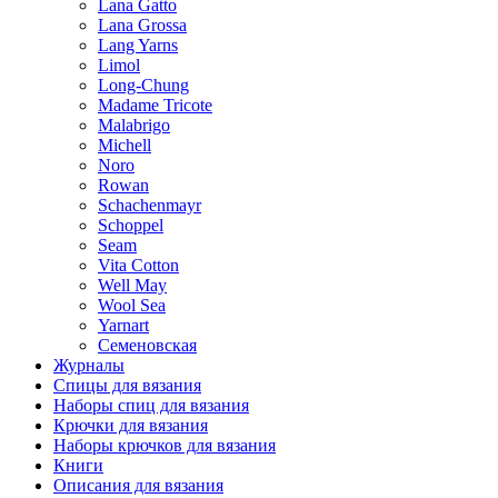
Lana Gatto
Lana Grossa
Lang Yarns
Limol
Long-Chung
Madame Tricote
Malabrigo
Michell
Noro
Rowan
Schachenmayr
Schoppel
Seam
Vita Cotton
Well May
Wool Sea
Yarnart
Семеновская
Журналы
Спицы для вязания
Наборы спиц для вязания
Крючки для вязания
Наборы крючков для вязания
Книги
Описания для вязания