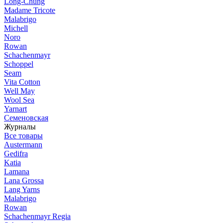
Long-Chung
Madame Tricote
Malabrigo
Michell
Noro
Rowan
Schachenmayr
Schoppel
Seam
Vita Cotton
Well May
Wool Sea
Yarnart
Семеновская
Журналы
Все товары
Austermann
Gedifra
Katia
Lamana
Lana Grossa
Lang Yarns
Malabrigo
Rowan
Schachenmayr Regia