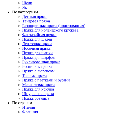
Шелк
Як
По категориям
Детская пряжа
Твидовая пряжа
Разноцветная пряжа (принтованная)
Пряжа для ирландского кружева
Фантазийная пряжа
Пряжа для шалей
Ленточная пряжа
Носочная пряжа
Пряжа для шапки
Пряжа для шарфов
Буклированная пряжа
Реснички, травка
Пряжа с люрексом
Толстая пряжа
Пряжа с паетками и бусами
Меланжевая пряжа
Пряжа для крючка
Шнурочная пряжа
Пряжа ровница
По странам
Италия
Франция