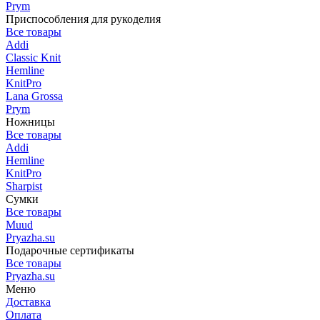
Prym
Приспособления для рукоделия
Все товары
Addi
Classic Knit
Hemline
KnitPro
Lana Grossa
Prym
Ножницы
Все товары
Addi
Hemline
KnitPro
Sharpist
Сумки
Все товары
Muud
Pryazha.su
Подарочные сертификаты
Все товары
Pryazha.su
Меню
Доставка
Оплата