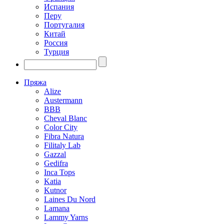
Испания
Перу
Португалия
Китай
Россия
Турция
Пряжа
Alize
Austermann
BBB
Cheval Blanc
Color City
Fibra Natura
Filitaly Lab
Gazzal
Gedifra
Inca Tops
Katia
Kutnor
Laines Du Nord
Lamana
Lammy Yarns