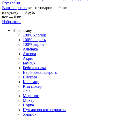
Ваша корзина
всего товаров — 0 шт.
на сумму — 0 руб.
вес — 0 кг.
Избранное
По составу
100% хлопок
100% шерсть
100% акрил
Альпака
Ангора
Акрил
Бамбук
Беби альпака
Верблюжья шерсть
Вискоза
Кашемир
Кид мохер
Лен
Меринос
Мохер
Норка
Пух ангорского кролика
Хлопок