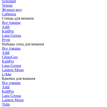
Schoppel
Verena
Журнал мод
Сабрина
Спицы для вязания
Все товары
Addi
KnitPro
Lana Grossa
Prym
Наборы спиц для вязания
Все товары
Addi
ChiaoGoo
KnitPro
Lana Grossa
Lantern Moon
Lykke
Крючки для вязания
Все товары
Addi
KnitPro
Lana Grossa
Lantern Moon
Tulip