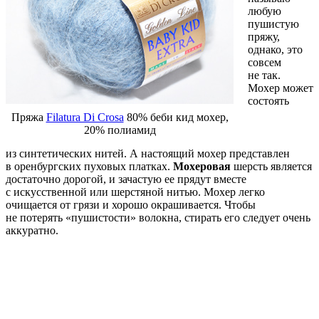
любую
пушистую
пряжу,
однако, это
совсем
не так.
Мохер может
состоять
Пряжа
Filatura Di Crosa
80% беби кид мохер,
20% полиамид
из синтетических нитей. А настоящий мохер представлен
в оренбургских пуховых платках.
Мохеровая
шерсть является
достаточно дорогой, и зачастую ее прядут вместе
с искусственной или шерстяной нитью. Мохер легко
очищается от грязи и хорошо окрашивается. Чтобы
не потерять «пушистости» волокна, стирать его следует очень
аккуратно.