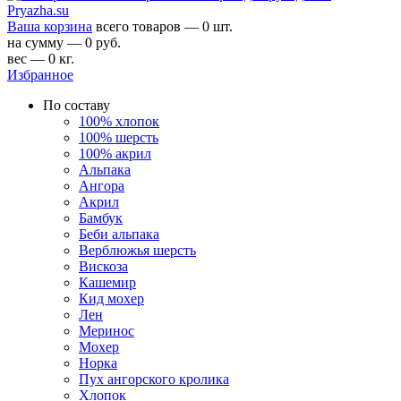
Ваша корзина
всего товаров — 0 шт.
на сумму — 0 руб.
вес — 0 кг.
Избранное
По составу
100% хлопок
100% шерсть
100% акрил
Альпака
Ангора
Акрил
Бамбук
Беби альпака
Верблюжья шерсть
Вискоза
Кашемир
Кид мохер
Лен
Меринос
Мохер
Норка
Пух ангорского кролика
Хлопок