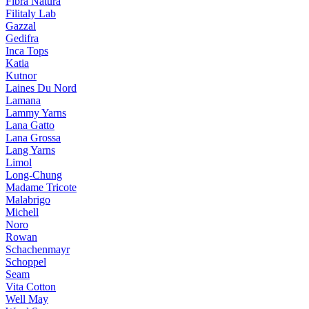
Fibra Natura
Filitaly Lab
Gazzal
Gedifra
Inca Tops
Katia
Kutnor
Laines Du Nord
Lamana
Lammy Yarns
Lana Gatto
Lana Grossa
Lang Yarns
Limol
Long-Chung
Madame Tricote
Malabrigo
Michell
Noro
Rowan
Schachenmayr
Schoppel
Seam
Vita Cotton
Well May