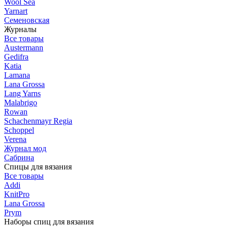
Wool Sea
Yarnart
Семеновская
Журналы
Все товары
Austermann
Gedifra
Katia
Lamana
Lana Grossa
Lang Yarns
Malabrigo
Rowan
Schachenmayr Regia
Schoppel
Verena
Журнал мод
Сабрина
Спицы для вязания
Все товары
Addi
KnitPro
Lana Grossa
Prym
Наборы спиц для вязания