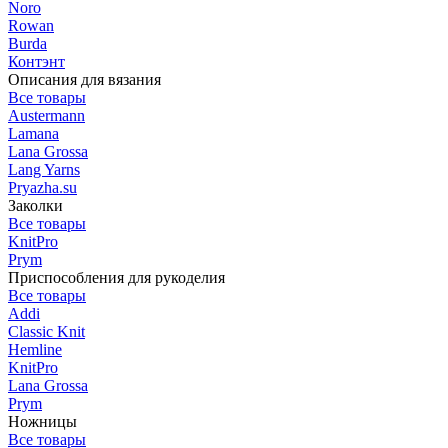
Noro
Rowan
Burda
Контэнт
Описания для вязания
Все товары
Austermann
Lamana
Lana Grossa
Lang Yarns
Pryazha.su
Заколки
Все товары
KnitPro
Prym
Приспособления для рукоделия
Все товары
Addi
Classic Knit
Hemline
KnitPro
Lana Grossa
Prym
Ножницы
Все товары