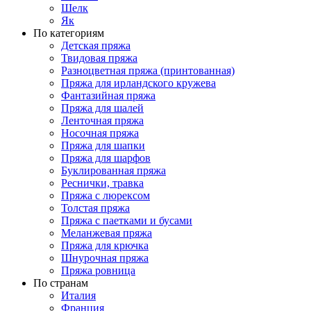
Шелк
Як
По категориям
Детская пряжа
Твидовая пряжа
Разноцветная пряжа (принтованная)
Пряжа для ирландского кружева
Фантазийная пряжа
Пряжа для шалей
Ленточная пряжа
Носочная пряжа
Пряжа для шапки
Пряжа для шарфов
Буклированная пряжа
Реснички, травка
Пряжа с люрексом
Толстая пряжа
Пряжа с паетками и бусами
Меланжевая пряжа
Пряжа для крючка
Шнурочная пряжа
Пряжа ровница
По странам
Италия
Франция