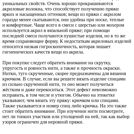
уникальных свойств. Очень хорошо прокрашиваются
акриловые волокна, что способствует получению пряжи
ярких и насыщенных оттенков; вещи из пряжи с акрилом
гораздо менее скатываются, они удобны при носке, теплые
и комфортные. Чаще всего в смеси с шерстью или мохером
используется акрил в вязальной пряже; при помощи
последней смеси получаются пушистые изделия, но в то же
время сохраняющие форму. К недостаткам акриловых изделий
относится низкая гигроскопичность, которая лишает
гигиенических качеств вещи из акрила.
При покупке следует обратить внимание на скрутку,
упругость и ровность нити, а также и прочность окраски.
Нитки, туго скрученные, скорее предназначены для вязания
крючком. В случае, если вы решите вязать изделие спицами
из сильно скрученной нити, то оно может получиться
жёстким и даже перекоситься. Этот дефект невозможно
исправить, в том числе и утюгом. Обычно на этикетке
указывают, чем вязать эту пряжу: крючком или спицами.
Также указывается и номер спиц либо крючка. На это также
стоит обратить внимание. При изучении нити посмотрите,
нет ли тонких участков или утолщений на ней, так как выбор
узоров ограничен для неровной пряжи.