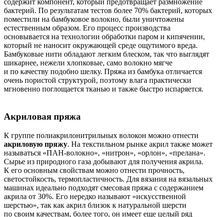
содержит компонент, который предотвращает размножение
бактерий. По результатам тестов более 70% бактерий, которых
поместили на бамбуковое волокно, были уничтожены
естественным образом. Его процесс производства
основывается на технологии обработки паром и кипячении,
который не наносит окружающей среде ощутимого вреда.
Бамбуковые нити обладают легким блеском, так что выглядят
шикарнее, нежели хлопковые, само волокно мягче
и по качеству подобно шелку. Пряжа из бамбука отличается
очень пористой структурой, поэтому влага практически
мгновенно поглощается тканью и также быстро испаряется.
Акриловая пряжа
К группе полиакрилонитрильных волокон можно отнести
акриловую пряжу
. На текстильном рынке акрил также может
называться «ПАН-волокно», «нитрон», «орлон», «прелана».
Сырье из природного газа добывают для получения акрила.
К его основным свойствам можно отнести прочность,
светостойкость, термопластичность. Для вязания на вязальных
машинах идеально подходят смесовая пряжа с содержанием
акрила от 30%. Его нередко называют «искусственной
шерстью», так как акрил близок к натуральной шерсти
по своим качествам, более того, он имеет еще целый ряд