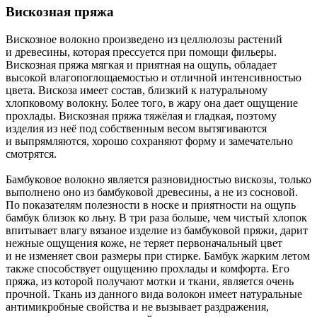
Вискозная пряжа
Вискозное волокно произведено из целлюлозы растений
и древесины, которая прессуется при помощи фильеры.
Вискозная пряжа мягкая и приятная на ощупь, обладает
высокой влагопоглощаемостью и отличной интенсивностью
цвета. Вискоза имеет состав, близкий к натуральному
хлопковому волокну. Более того, в жару она дает ощущение
прохлады. Вискозная пряжа тяжёлая и гладкая, поэтому
изделия из неё под собственным весом вытягиваются
и выпрямляются, хорошо сохраняют форму и замечательно
смотрятся.
Бамбуковое волокно является разновидностью вискозы, только
выполнено оно из бамбуковой древесины, а не из сосновой.
По показателям полезности в носке и приятности на ощупь
бамбук близок ко льну. В три раза больше, чем чистый хлопок
впитывает влагу вязаное изделие из бамбуковой пряжи, дарит
нежные ощущения коже, не теряет первоначальный цвет
и не изменяет свои размеры при стирке. Бамбук жарким летом
также способствует ощущению прохлады и комфорта. Его
пряжа, из которой получают мотки и ткани, является очень
прочной. Ткань из данного вида волокон имеет натуральные
антимикробные свойства и не вызывает раздражения,