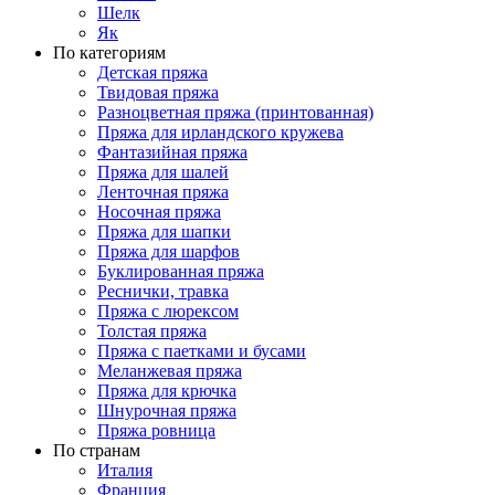
Шелк
Як
По категориям
Детская пряжа
Твидовая пряжа
Разноцветная пряжа (принтованная)
Пряжа для ирландского кружева
Фантазийная пряжа
Пряжа для шалей
Ленточная пряжа
Носочная пряжа
Пряжа для шапки
Пряжа для шарфов
Буклированная пряжа
Реснички, травка
Пряжа с люрексом
Толстая пряжа
Пряжа с паетками и бусами
Меланжевая пряжа
Пряжа для крючка
Шнурочная пряжа
Пряжа ровница
По странам
Италия
Франция