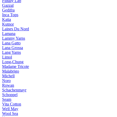
Filitaly Lab
Gazzal
Gedifra
Inca Tops
Katia
Kutnor
Laines Du Nord
Lamana
Lammy Yarns
Lana Gatto
Lana Grossa
Lang Yarns
Limol
Long-Chung
Madame Tricote
Malabrigo
Michell
Noro
Rowan
Schachenmayr
Schoppel
Seam
Vita Cotton
Well May
Wool Sea