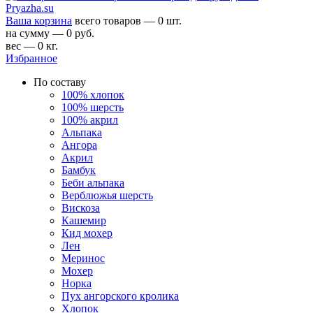
Ваша корзина
всего товаров — 0 шт.
на сумму — 0 руб.
вес — 0 кг.
Избранное
По составу
100% хлопок
100% шерсть
100% акрил
Альпака
Ангора
Акрил
Бамбук
Беби альпака
Верблюжья шерсть
Вискоза
Кашемир
Кид мохер
Лен
Меринос
Мохер
Норка
Пух ангорского кролика
Хлопок