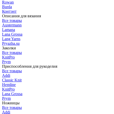
Rowan
Burda
Контэнт
Описания для вязания
Все товары
Austermann
Lamana
Lana Grossa
Lang Yarns
Pryazha.su
Заколки
Все товары
KnitPro
Prym
Приспособления для рукоделия
Все товары
Addi
Classic Knit
Hemline
KnitPro
Lana Grossa
Prym
Ножницы
Все товары
Addi