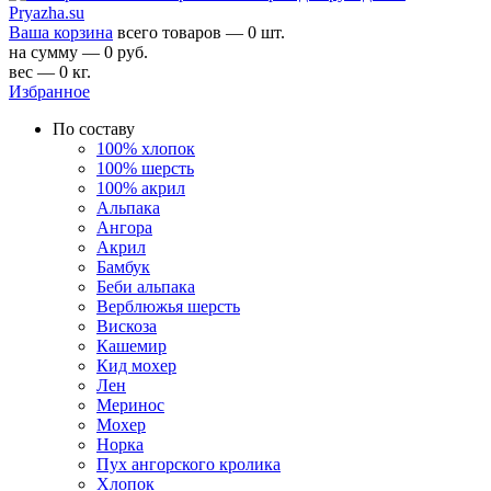
Ваша корзина
всего товаров — 0 шт.
на сумму — 0 руб.
вес — 0 кг.
Избранное
По составу
100% хлопок
100% шерсть
100% акрил
Альпака
Ангора
Акрил
Бамбук
Беби альпака
Верблюжья шерсть
Вискоза
Кашемир
Кид мохер
Лен
Меринос
Мохер
Норка
Пух ангорского кролика
Хлопок