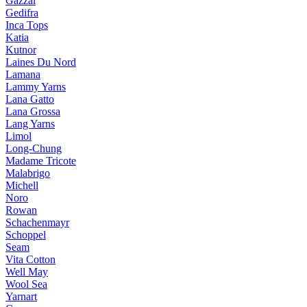
Gazzal
Gedifra
Inca Tops
Katia
Kutnor
Laines Du Nord
Lamana
Lammy Yarns
Lana Gatto
Lana Grossa
Lang Yarns
Limol
Long-Chung
Madame Tricote
Malabrigo
Michell
Noro
Rowan
Schachenmayr
Schoppel
Seam
Vita Cotton
Well May
Wool Sea
Yarnart