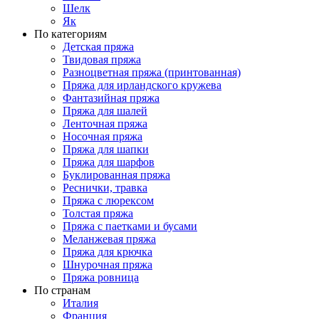
Шелк
Як
По категориям
Детская пряжа
Твидовая пряжа
Разноцветная пряжа (принтованная)
Пряжа для ирландского кружева
Фантазийная пряжа
Пряжа для шалей
Ленточная пряжа
Носочная пряжа
Пряжа для шапки
Пряжа для шарфов
Буклированная пряжа
Реснички, травка
Пряжа с люрексом
Толстая пряжа
Пряжа с паетками и бусами
Меланжевая пряжа
Пряжа для крючка
Шнурочная пряжа
Пряжа ровница
По странам
Италия
Франция