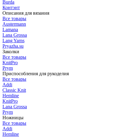
Burda
Контэнт
Описания для вязания
Все товары
Austermann
Lamana
Lana Grossa
Lang Yarns
Pryazha.su
Заколки
Все товары
KnitPro
Prym
Приспособления для рукоделия
Все товары
Addi
Classic Knit
Hemline
KnitPro
Lana Grossa
Prym
Ножницы
Все товары
Addi
Hemline