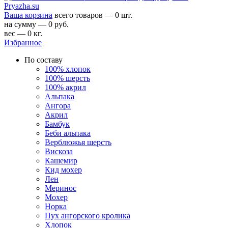
Ваша корзина
всего товаров — 0 шт.
на сумму — 0 руб.
вес — 0 кг.
Избранное
По составу
100% хлопок
100% шерсть
100% акрил
Альпака
Ангора
Акрил
Бамбук
Беби альпака
Верблюжья шерсть
Вискоза
Кашемир
Кид мохер
Лен
Меринос
Мохер
Норка
Пух ангорского кролика
Хлопок