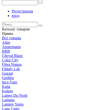
Регистрация
вход
Каталог товаров
Пряжа
Все товары
Alize
Austermann
BBB
Cheval Blanc
Color City
Fibra Natura
Filitaly Lab
Gazzal
Gedifra
Inca Tops
Katia
Kutnor
Laines Du Nord
Lamana
Lammy Yarns
Lana Gatto