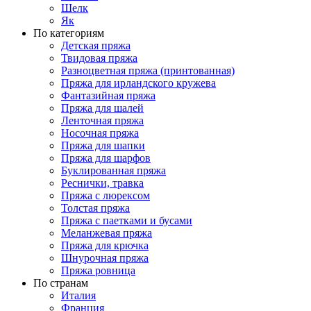
Шелк
Як
По категориям
Детская пряжа
Твидовая пряжа
Разноцветная пряжа (принтованная)
Пряжа для ирландского кружева
Фантазийная пряжа
Пряжа для шалей
Ленточная пряжа
Носочная пряжа
Пряжа для шапки
Пряжа для шарфов
Буклированная пряжа
Реснички, травка
Пряжа с люрексом
Толстая пряжа
Пряжа с паетками и бусами
Меланжевая пряжа
Пряжа для крючка
Шнурочная пряжа
Пряжа ровница
По странам
Италия
Франция