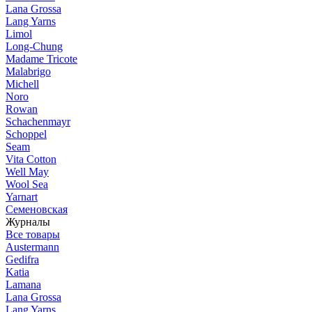
Lana Grossa
Lang Yarns
Limol
Long-Chung
Madame Tricote
Malabrigo
Michell
Noro
Rowan
Schachenmayr
Schoppel
Seam
Vita Cotton
Well May
Wool Sea
Yarnart
Семеновская
Журналы
Все товары
Austermann
Gedifra
Katia
Lamana
Lana Grossa
Lang Yarns