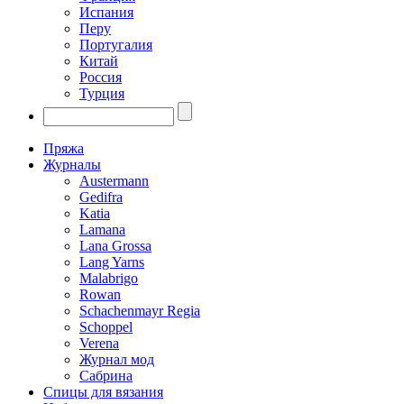
Испания
Перу
Португалия
Китай
Россия
Турция
Пряжа
Журналы
Austermann
Gedifra
Katia
Lamana
Lana Grossa
Lang Yarns
Malabrigo
Rowan
Schachenmayr Regia
Schoppel
Verena
Журнал мод
Сабрина
Спицы для вязания