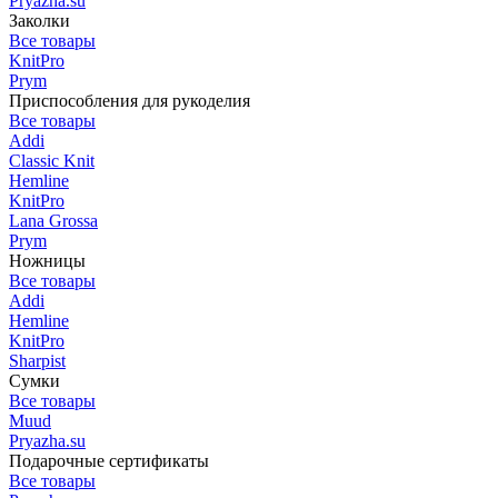
Pryazha.su
Заколки
Все товары
KnitPro
Prym
Приспособления для рукоделия
Все товары
Addi
Classic Knit
Hemline
KnitPro
Lana Grossa
Prym
Ножницы
Все товары
Addi
Hemline
KnitPro
Sharpist
Сумки
Все товары
Muud
Pryazha.su
Подарочные сертификаты
Все товары