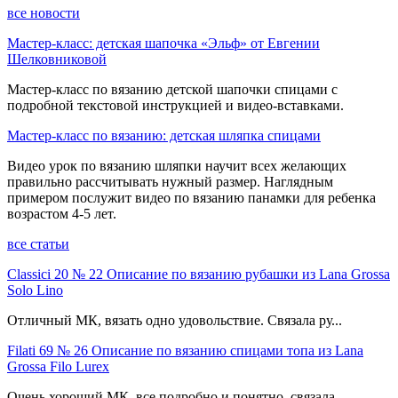
все новости
Мастер-класс: детская шапочка «Эльф» от Евгении
Шелковниковой
Мастер-класс по вязанию детской шапочки спицами с
подробной текстовой инструкцией и видео-вставками.
Мастер-класс по вязанию: детская шляпка спицами
Видео урок по вязанию шляпки научит всех желающих
правильно рассчитывать нужный размер. Наглядным
примером послужит видео по вязанию панамки для ребенка
возрастом 4-5 лет.
все статьи
Classici 20 № 22 Описание по вязанию рубашки из Lana Grossa
Solo Lino
Отличный МК, вязать одно удовольствие. Связала ру...
Filati 69 № 26 Описание по вязанию спицами топа из Lana
Grossa Filo Lurex
Очень хороший МК, все подробно и понятно, связала ...