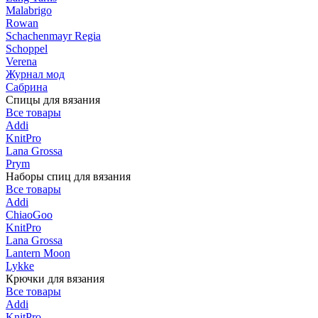
Malabrigo
Rowan
Schachenmayr Regia
Schoppel
Verena
Журнал мод
Сабрина
Спицы для вязания
Все товары
Addi
KnitPro
Lana Grossa
Prym
Наборы спиц для вязания
Все товары
Addi
ChiaoGoo
KnitPro
Lana Grossa
Lantern Moon
Lykke
Крючки для вязания
Все товары
Addi
KnitPro