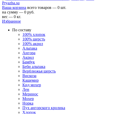
Ваша корзина
всего товаров — 0 шт.
на сумму — 0 руб.
вес — 0 кг.
Избранное
По составу
100% хлопок
100% шерсть
100% акрил
Альпака
Ангора
Акрил
Бамбук
Беби альпака
Верблюжья шерсть
Вискоза
Кашемир
Кид мохер
Лен
Меринос
Мохер
Норка
Пух ангорского кролика
Хлопок