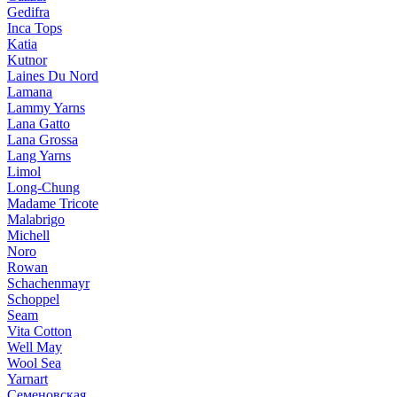
Gedifra
Inca Tops
Katia
Kutnor
Laines Du Nord
Lamana
Lammy Yarns
Lana Gatto
Lana Grossa
Lang Yarns
Limol
Long-Chung
Madame Tricote
Malabrigo
Michell
Noro
Rowan
Schachenmayr
Schoppel
Seam
Vita Cotton
Well May
Wool Sea
Yarnart
Семеновская