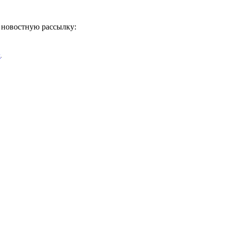
ь новостную рассылку:
х
.