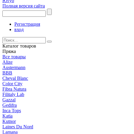
Ютуб
Полная версия сайта
Регистрация
вход
Каталог товаров
Пряжа
Все товары
Alize
Austermann
BBB
Cheval Blanc
Color City
Fibra Natura
Filitaly Lab
Gazzal
Gedifra
Inca Tops
Katia
Kutnor
Laines Du Nord
Lamana