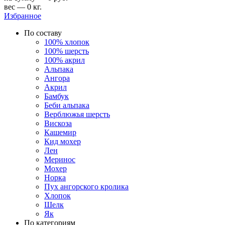
вес — 0 кг.
Избранное
По составу
100% хлопок
100% шерсть
100% акрил
Альпака
Ангора
Акрил
Бамбук
Беби альпака
Верблюжья шерсть
Вискоза
Кашемир
Кид мохер
Лен
Меринос
Мохер
Норка
Пух ангорского кролика
Хлопок
Шелк
Як
По категориям