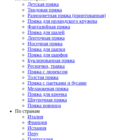
Детская пряжа
Твидовая пряжа
Разноцветная пряжа (принтованная)
Пряжа для ирландского кружева
Фантазийная пряжа
Пряжа для шалей
Ленточная пряжа
Носочная пряжа
Пряжа для шапки
Пряжа для шарфов
Буклированная пряжа
Реснички, травка
Пряжа с люрексом
Толстая пряжа
Пряжа с паетками и бусами
Меланжевая пряжа
Пряжа для крючка
Шнурочная пряжа
Пряжа ровница
По странам
Италия
Франция
Испания
Перу
Португалия