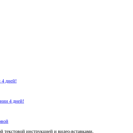
 4 дней!
ении 4 дней!
овой
й текстовой инструкцией и видео-вставками.