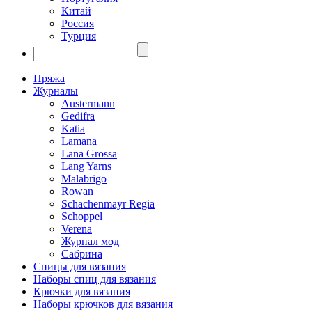
Китай
Россия
Турция
Пряжа
Журналы
Austermann
Gedifra
Katia
Lamana
Lana Grossa
Lang Yarns
Malabrigo
Rowan
Schachenmayr Regia
Schoppel
Verena
Журнал мод
Сабрина
Спицы для вязания
Наборы спиц для вязания
Крючки для вязания
Наборы крючков для вязания