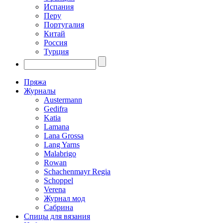
Испания
Перу
Португалия
Китай
Россия
Турция
Пряжа
Журналы
Austermann
Gedifra
Katia
Lamana
Lana Grossa
Lang Yarns
Malabrigo
Rowan
Schachenmayr Regia
Schoppel
Verena
Журнал мод
Сабрина
Спицы для вязания