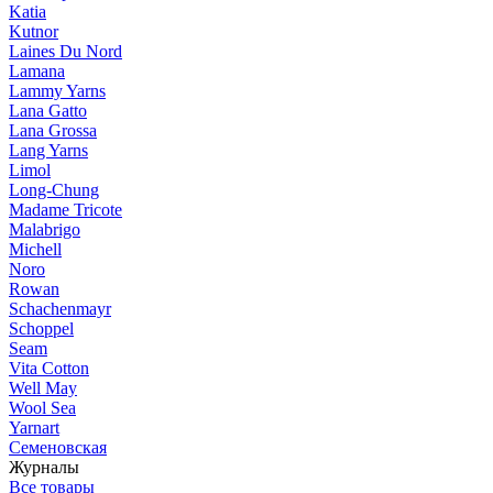
Katia
Kutnor
Laines Du Nord
Lamana
Lammy Yarns
Lana Gatto
Lana Grossa
Lang Yarns
Limol
Long-Chung
Madame Tricote
Malabrigo
Michell
Noro
Rowan
Schachenmayr
Schoppel
Seam
Vita Cotton
Well May
Wool Sea
Yarnart
Семеновская
Журналы
Все товары