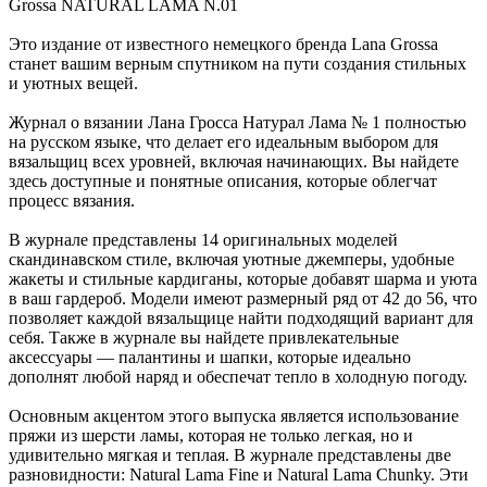
Grossa NATURAL LAMA N.01
Это издание от известного немецкого бренда Lana Grossa
станет вашим верным спутником на пути создания стильных
и уютных вещей.
Журнал о вязании Лана Гросса Натурал Лама № 1 полностью
на русском языке, что делает его идеальным выбором для
вязальщиц всех уровней, включая начинающих. Вы найдете
здесь доступные и понятные описания, которые облегчат
процесс вязания.
В журнале представлены 14 оригинальных моделей
скандинавском стиле, включая уютные джемперы, удобные
жакеты и стильные кардиганы, которые добавят шарма и уюта
в ваш гардероб. Модели имеют размерный ряд от 42 до 56, что
позволяет каждой вязальщице найти подходящий вариант для
себя. Также в журнале вы найдете привлекательные
аксессуары — палантины и шапки, которые идеально
дополнят любой наряд и обеспечат тепло в холодную погоду.
Основным акцентом этого выпуска является использование
пряжи из шерсти ламы, которая не только легкая, но и
удивительно мягкая и теплая. В журнале представлены две
разновидности: Natural Lama Fine и Natural Lama Chunky. Эти