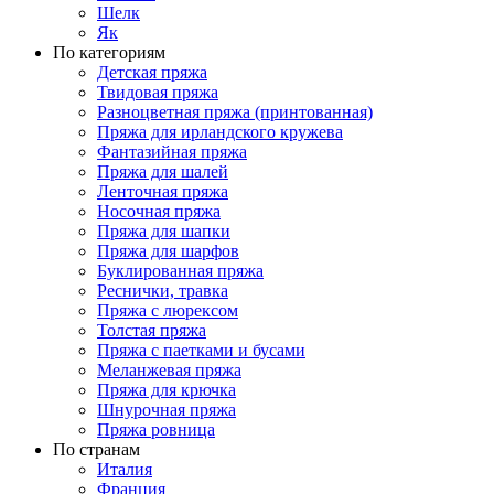
Шелк
Як
По категориям
Детская пряжа
Твидовая пряжа
Разноцветная пряжа (принтованная)
Пряжа для ирландского кружева
Фантазийная пряжа
Пряжа для шалей
Ленточная пряжа
Носочная пряжа
Пряжа для шапки
Пряжа для шарфов
Буклированная пряжа
Реснички, травка
Пряжа с люрексом
Толстая пряжа
Пряжа с паетками и бусами
Меланжевая пряжа
Пряжа для крючка
Шнурочная пряжа
Пряжа ровница
По странам
Италия
Франция