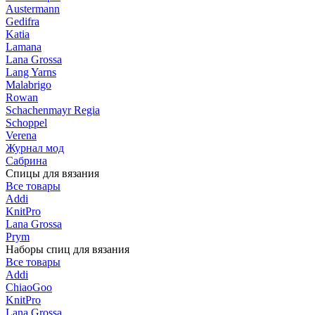
Austermann
Gedifra
Katia
Lamana
Lana Grossa
Lang Yarns
Malabrigo
Rowan
Schachenmayr Regia
Schoppel
Verena
Журнал мод
Сабрина
Спицы для вязания
Все товары
Addi
KnitPro
Lana Grossa
Prym
Наборы спиц для вязания
Все товары
Addi
ChiaoGoo
KnitPro
Lana Grossa