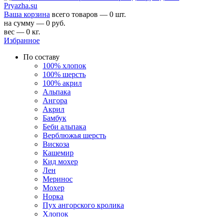
Ваша корзина
всего товаров — 0 шт.
на сумму — 0 руб.
вес — 0 кг.
Избранное
По составу
100% хлопок
100% шерсть
100% акрил
Альпака
Ангора
Акрил
Бамбук
Беби альпака
Верблюжья шерсть
Вискоза
Кашемир
Кид мохер
Лен
Меринос
Мохер
Норка
Пух ангорского кролика
Хлопок