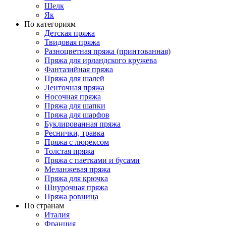
Шелк
Як
По категориям
Детская пряжа
Твидовая пряжа
Разноцветная пряжа (принтованная)
Пряжа для ирландского кружева
Фантазийная пряжа
Пряжа для шалей
Ленточная пряжа
Носочная пряжа
Пряжа для шапки
Пряжа для шарфов
Буклированная пряжа
Реснички, травка
Пряжа с люрексом
Толстая пряжа
Пряжа с паетками и бусами
Меланжевая пряжа
Пряжа для крючка
Шнурочная пряжа
Пряжа ровница
По странам
Италия
Франция