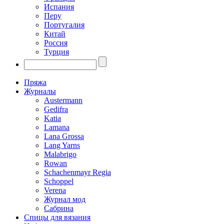
Испания
Перу
Португалия
Китай
Россия
Турция
Пряжа
Журналы
Austermann
Gedifra
Katia
Lamana
Lana Grossa
Lang Yarns
Malabrigo
Rowan
Schachenmayr Regia
Schoppel
Verena
Журнал мод
Сабрина
Спицы для вязания