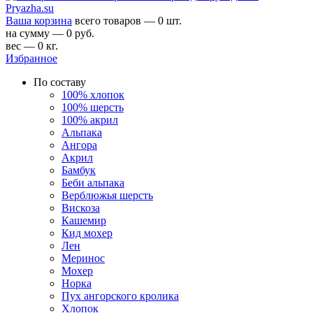
Ваша корзина
всего товаров — 0 шт.
на сумму — 0 руб.
вес — 0 кг.
Избранное
По составу
100% хлопок
100% шерсть
100% акрил
Альпака
Ангора
Акрил
Бамбук
Беби альпака
Верблюжья шерсть
Вискоза
Кашемир
Кид мохер
Лен
Меринос
Мохер
Норка
Пух ангорского кролика
Хлопок