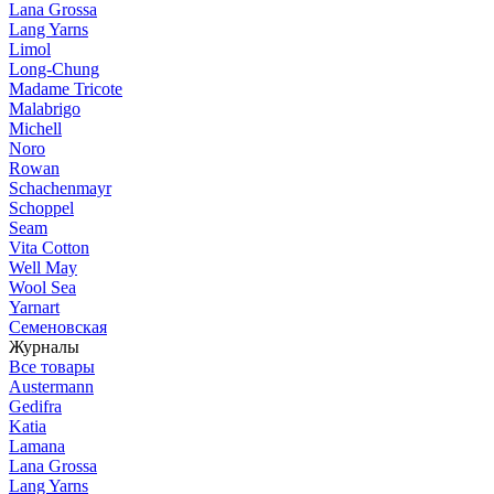
Lana Grossa
Lang Yarns
Limol
Long-Chung
Madame Tricote
Malabrigo
Michell
Noro
Rowan
Schachenmayr
Schoppel
Seam
Vita Cotton
Well May
Wool Sea
Yarnart
Семеновская
Журналы
Все товары
Austermann
Gedifra
Katia
Lamana
Lana Grossa
Lang Yarns