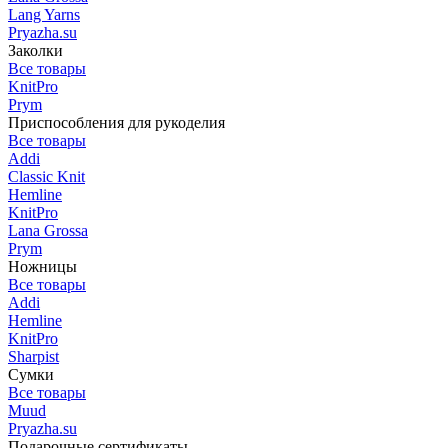
Lang Yarns
Pryazha.su
Заколки
Все товары
KnitPro
Prym
Приспособления для рукоделия
Все товары
Addi
Classic Knit
Hemline
KnitPro
Lana Grossa
Prym
Ножницы
Все товары
Addi
Hemline
KnitPro
Sharpist
Сумки
Все товары
Muud
Pryazha.su
Подарочные сертификаты