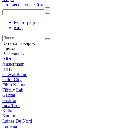
Полная версия сайта
Регистрация
вход
Каталог товаров
Пряжа
Все товары
Alize
Austermann
BBB
Cheval Blanc
Color City
Fibra Natura
Filitaly Lab
Gazzal
Gedifra
Inca Tops
Katia
Kutnor
Laines Du Nord
Lamana