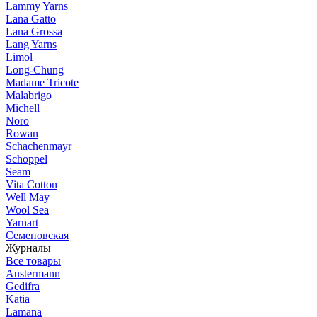
Lammy Yarns
Lana Gatto
Lana Grossa
Lang Yarns
Limol
Long-Chung
Madame Tricote
Malabrigo
Michell
Noro
Rowan
Schachenmayr
Schoppel
Seam
Vita Cotton
Well May
Wool Sea
Yarnart
Семеновская
Журналы
Все товары
Austermann
Gedifra
Katia
Lamana