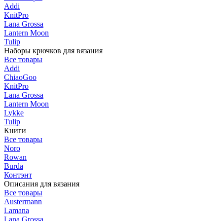
Addi
KnitPro
Lana Grossa
Lantern Moon
Tulip
Наборы крючков для вязания
Все товары
Addi
ChiaoGoo
KnitPro
Lana Grossa
Lantern Moon
Lykke
Tulip
Книги
Все товары
Noro
Rowan
Burda
Контэнт
Описания для вязания
Все товары
Austermann
Lamana
Lana Grossa