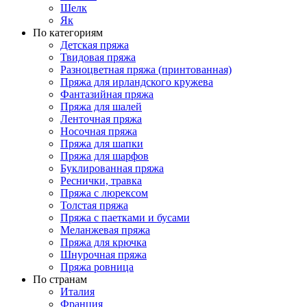
Шелк
Як
По категориям
Детская пряжа
Твидовая пряжа
Разноцветная пряжа (принтованная)
Пряжа для ирландского кружева
Фантазийная пряжа
Пряжа для шалей
Ленточная пряжа
Носочная пряжа
Пряжа для шапки
Пряжа для шарфов
Буклированная пряжа
Реснички, травка
Пряжа с люрексом
Толстая пряжа
Пряжа с паетками и бусами
Меланжевая пряжа
Пряжа для крючка
Шнурочная пряжа
Пряжа ровница
По странам
Италия
Франция