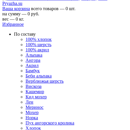
Ваша корзина
всего товаров — 0 шт.
на сумму — 0 руб.
вес — 0 кг.
Избранное
По составу
100% хлопок
100% шерсть
100% акрил
Альпака
Ангора
Акрил
Бамбук
Беби альпака
Верблюжья шерсть
Вискоза
Кашемир
Кид мохер
Лен
Меринос
Мохер
Норка
Пух ангорского кролика
Хлопок