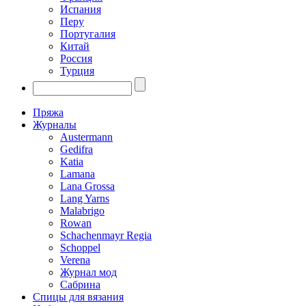
Испания
Перу
Португалия
Китай
Россия
Турция
Пряжа
Журналы
Austermann
Gedifra
Katia
Lamana
Lana Grossa
Lang Yarns
Malabrigo
Rowan
Schachenmayr Regia
Schoppel
Verena
Журнал мод
Сабрина
Спицы для вязания