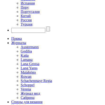
Испания
Перу
Португалия
Китай
Россия
Турция
Пряжа
Журналы
Austermann
Gedifra
Katia
Lamana
Lana Grossa
Lang Yarns
Malabrigo
Rowan
Schachenmayr Regia
Schoppel
Verena
Журнал мод
Сабрина
Спицы для вязания