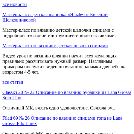
все новости
Мастер-класс: детская шапочка «Эльф» от Евгении
Шелковниковой
Мастер-класс по вязанию детской шапочки спицами с
подробной текстовой инструкцией и видео-вставками.
Мастер-класс по вязанию: детская шляпка спицами
Видео урок по вязанию шляпки научит всех желающих
правильно рассчитывать нужный размер. Наглядным
примером послужит видео по вязанию панамки для ребенка
возрастом 4-5 лет.
все статьи
Classici 20 № 22 Описание по вязанию рубашки из Lana Grossa
Solo Lino
Отличный МК, вязать одно удовольствие. Связала ру...
Filati 69 № 26 Описание по вязанию спицами топа из Lana
Grossa Filo Lurex
Очень хороший МК, все подробно и понятно, связала ...