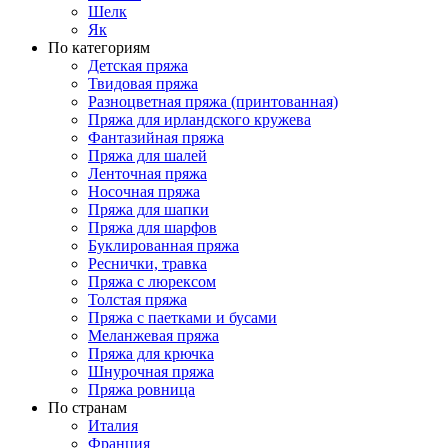
Шелк
Як
По категориям
Детская пряжа
Твидовая пряжа
Разноцветная пряжа (принтованная)
Пряжа для ирландского кружева
Фантазийная пряжа
Пряжа для шалей
Ленточная пряжа
Носочная пряжа
Пряжа для шапки
Пряжа для шарфов
Буклированная пряжа
Реснички, травка
Пряжа с люрексом
Толстая пряжа
Пряжа с паетками и бусами
Меланжевая пряжа
Пряжа для крючка
Шнурочная пряжа
Пряжа ровница
По странам
Италия
Франция