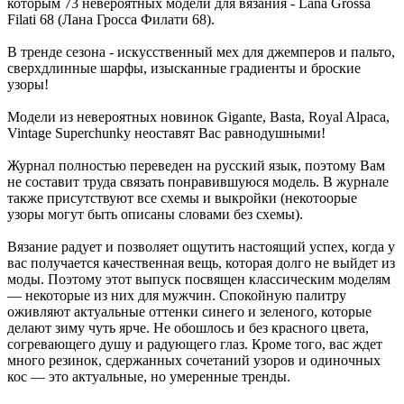
которым 73 невероятных модели для вязания - Lana Grossa
Filati 68 (Лана Гросса Филати 68).
В тренде сезона - искусственный мех для джемперов и пальто,
сверхдлинные шарфы, изысканные градиенты и броские
узоры!
Модели из невероятных новинок Gigante, Basta, Royal Alpaca,
Vintage Superchunky неоставят Вас равнодушными!
Журнал полностью переведен на русский язык, поэтому Вам
не составит труда связать понравившуюся модель. В журнале
также присутствуют все схемы и выкройки (некотоорые
узоры могут быть описаны словами без схемы).
Вязание радует и позволяет ощутить настоящий успех, когда у
вас получается качественная вещь, которая долго не выйдет из
моды. Поэтому этот выпуск посвящен классическим моделям
— некоторые из них для мужчин. Спокойную палитру
оживляют актуальные оттенки синего и зеленого, которые
делают зиму чуть ярче. Не обошлось и без красного цвета,
согревающего душу и радующего глаз. Кроме того, вас ждет
много резинок, сдержанных сочетаний узоров и одиночных
кос — это актуальные, но умеренные тренды.