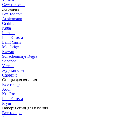
Семеновская
Журналы
Все товары
Austermann
Gedifra
Katia
Lamana
Lana Grossa
Lang Yarns
Malabrigo
Rowan
Schachenmayr Regia
Schoppel
Verena
Журнал мод
Сабрина
Спицы для вязания
Все товары
Addi
KnitPro
Lana Grossa
Prym
Наборы спиц для вязания
Все товары