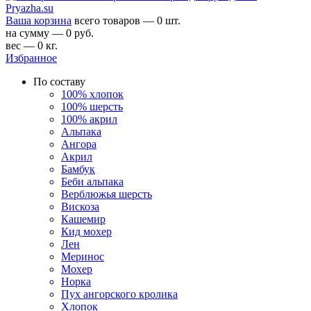
Ваша корзина
всего товаров — 0 шт.
на сумму — 0 руб.
вес — 0 кг.
Избранное
По составу
100% хлопок
100% шерсть
100% акрил
Альпака
Ангора
Акрил
Бамбук
Беби альпака
Верблюжья шерсть
Вискоза
Кашемир
Кид мохер
Лен
Меринос
Мохер
Норка
Пух ангорского кролика
Хлопок