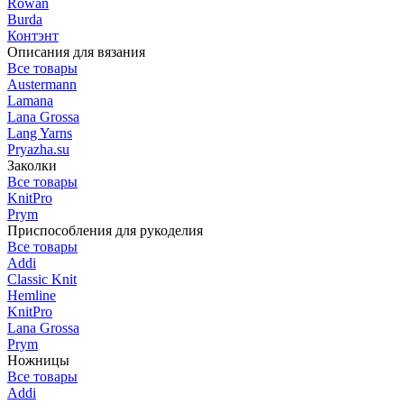
Rowan
Burda
Контэнт
Описания для вязания
Все товары
Austermann
Lamana
Lana Grossa
Lang Yarns
Pryazha.su
Заколки
Все товары
KnitPro
Prym
Приспособления для рукоделия
Все товары
Addi
Classic Knit
Hemline
KnitPro
Lana Grossa
Prym
Ножницы
Все товары
Addi