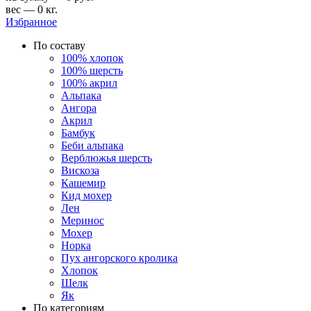
вес — 0 кг.
Избранное
По составу
100% хлопок
100% шерсть
100% акрил
Альпака
Ангора
Акрил
Бамбук
Беби альпака
Верблюжья шерсть
Вискоза
Кашемир
Кид мохер
Лен
Меринос
Мохер
Норка
Пух ангорского кролика
Хлопок
Шелк
Як
По категориям