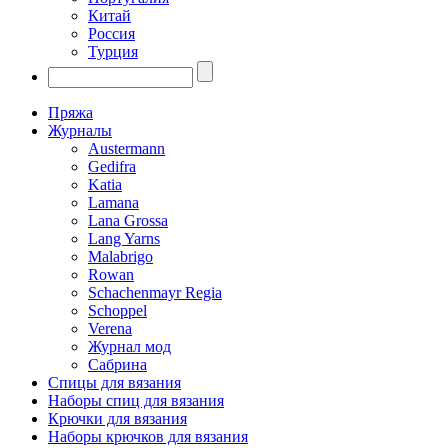
Китай
Россия
Турция
Пряжа
Журналы
Austermann
Gedifra
Katia
Lamana
Lana Grossa
Lang Yarns
Malabrigo
Rowan
Schachenmayr Regia
Schoppel
Verena
Журнал мод
Сабрина
Спицы для вязания
Наборы спиц для вязания
Крючки для вязания
Наборы крючков для вязания