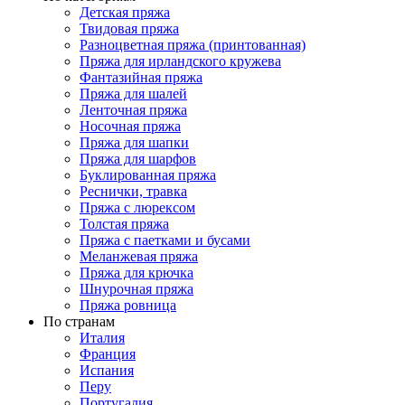
Детская пряжа
Твидовая пряжа
Разноцветная пряжа (принтованная)
Пряжа для ирландского кружева
Фантазийная пряжа
Пряжа для шалей
Ленточная пряжа
Носочная пряжа
Пряжа для шапки
Пряжа для шарфов
Буклированная пряжа
Реснички, травка
Пряжа с люрексом
Толстая пряжа
Пряжа с паетками и бусами
Меланжевая пряжа
Пряжа для крючка
Шнурочная пряжа
Пряжа ровница
По странам
Италия
Франция
Испания
Перу
Португалия