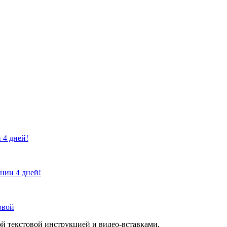
 4 дней!
ении 4 дней!
овой
й текстовой инструкцией и видео-вставками.