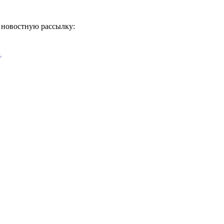
ь новостную рассылку:
х
.