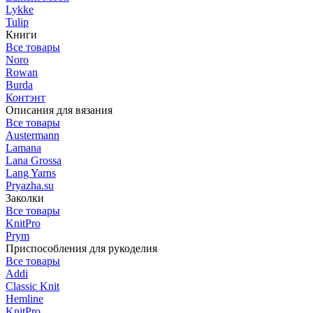
Lykke
Tulip
Книги
Все товары
Noro
Rowan
Burda
Контэнт
Описания для вязания
Все товары
Austermann
Lamana
Lana Grossa
Lang Yarns
Pryazha.su
Заколки
Все товары
KnitPro
Prym
Приспособления для рукоделия
Все товары
Addi
Classic Knit
Hemline
KnitPro