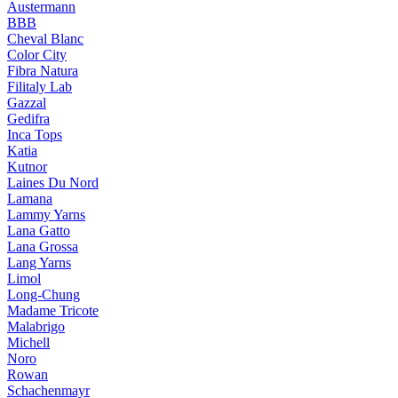
Austermann
BBB
Cheval Blanc
Color City
Fibra Natura
Filitaly Lab
Gazzal
Gedifra
Inca Tops
Katia
Kutnor
Laines Du Nord
Lamana
Lammy Yarns
Lana Gatto
Lana Grossa
Lang Yarns
Limol
Long-Chung
Madame Tricote
Malabrigo
Michell
Noro
Rowan
Schachenmayr