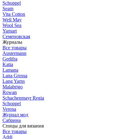
Schoppel
Seam
Vita Cotton
Well May
Wool Sea
Yarnart
Семеновская
Журналы
Все товары
Austermann
Gedifra
Katia
Lamana
Lana Grossa
Lang Yarns
Malabrigo
Rowan
Schachenmayr Regia
Schoppel
Verena
Журнал мод
Сабрина
Спицы для вязания
Все товары
Addi