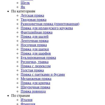
Шелк
Як
По категориям
Детская пряжа
Твидовая пряжа
Разноцветная пряжа (принтованная)
Пряжа для ирландского кружева
Фантазийная пряжа
Пряжа для шалей
Ленточная пряжа
Носочная пряжа
Пряжа для шапки
Пряжа для шарфов
Буклированная пряжа
Реснички, травка
Пряжа с люрексом
Толстая пряжа
Пряжа с паетками и бусами
Меланжевая пряжа
Пряжа для крючка
Шнурочная пряжа
Пряжа ровница
По странам
Италия
Франция