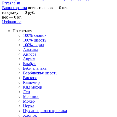
Ваша корзина
всего товаров — 0 шт.
на сумму — 0 руб.
вес — 0 кг.
Избранное
По составу
100% хлопок
100% шерсть
100% акрил
Альпака
Ангора
Акрил
Бамбук
Беби альпака
Верблюжья шерсть
Вискоза
Кашемир
Кид мохер
Лен
Меринос
Мохер
Норка
Пух ангорского кролика
Хлопок