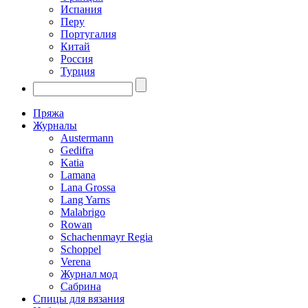
Испания
Перу
Португалия
Китай
Россия
Турция
Пряжа
Журналы
Austermann
Gedifra
Katia
Lamana
Lana Grossa
Lang Yarns
Malabrigo
Rowan
Schachenmayr Regia
Schoppel
Verena
Журнал мод
Сабрина
Спицы для вязания