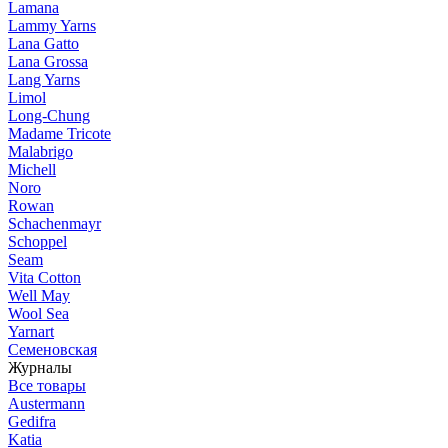
Lamana
Lammy Yarns
Lana Gatto
Lana Grossa
Lang Yarns
Limol
Long-Chung
Madame Tricote
Malabrigo
Michell
Noro
Rowan
Schachenmayr
Schoppel
Seam
Vita Cotton
Well May
Wool Sea
Yarnart
Семеновская
Журналы
Все товары
Austermann
Gedifra
Katia