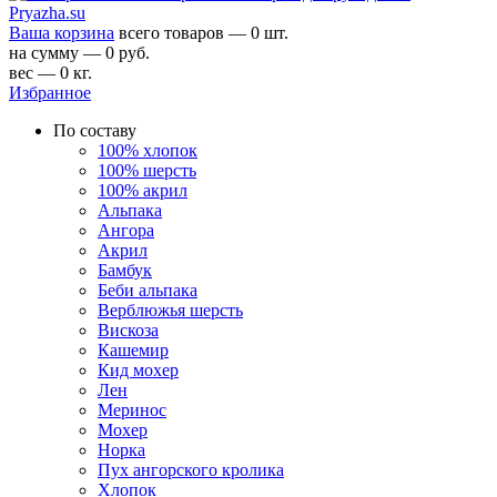
Ваша корзина
всего товаров — 0 шт.
на сумму — 0 руб.
вес — 0 кг.
Избранное
По составу
100% хлопок
100% шерсть
100% акрил
Альпака
Ангора
Акрил
Бамбук
Беби альпака
Верблюжья шерсть
Вискоза
Кашемир
Кид мохер
Лен
Меринос
Мохер
Норка
Пух ангорского кролика
Хлопок