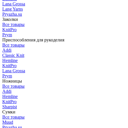
Lana Grossa
Lang Yarns
Pryazha.su
Заколки
Все товары
KnitPro
Prym
Приспособления для рукоделия
Все товары
Addi
Classic Knit
Hemline
KnitPro
Lana Grossa
Prym
Ножницы
Все товары
Addi
Hemline
KnitPro
Sharpist
Сумки
Все товары
Muud
Pryazha.su