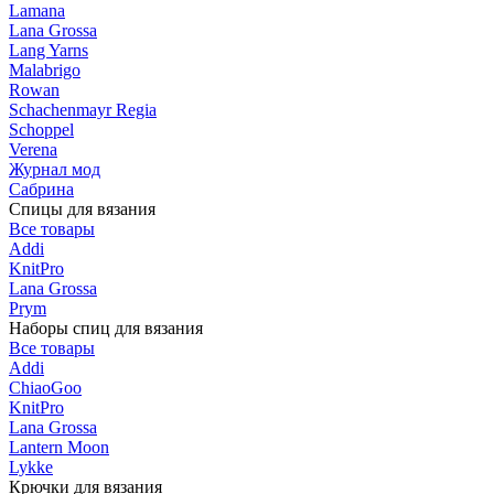
Lamana
Lana Grossa
Lang Yarns
Malabrigo
Rowan
Schachenmayr Regia
Schoppel
Verena
Журнал мод
Сабрина
Спицы для вязания
Все товары
Addi
KnitPro
Lana Grossa
Prym
Наборы спиц для вязания
Все товары
Addi
ChiaoGoo
KnitPro
Lana Grossa
Lantern Moon
Lykke
Крючки для вязания