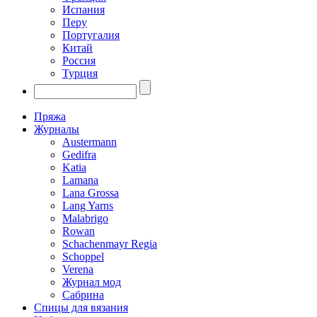
Испания
Перу
Португалия
Китай
Россия
Турция
Пряжа
Журналы
Austermann
Gedifra
Katia
Lamana
Lana Grossa
Lang Yarns
Malabrigo
Rowan
Schachenmayr Regia
Schoppel
Verena
Журнал мод
Сабрина
Спицы для вязания