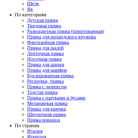
Шелк
Як
По категориям
Детская пряжа
Твидовая пряжа
Разноцветная пряжа (принтованная)
Пряжа для ирландского кружева
Фантазийная пряжа
Пряжа для шалей
Ленточная пряжа
Носочная пряжа
Пряжа для шапки
Пряжа для шарфов
Буклированная пряжа
Реснички, травка
Пряжа с люрексом
Толстая пряжа
Пряжа с паетками и бусами
Меланжевая пряжа
Пряжа для крючка
Шнурочная пряжа
Пряжа ровница
По странам
Италия
Франция