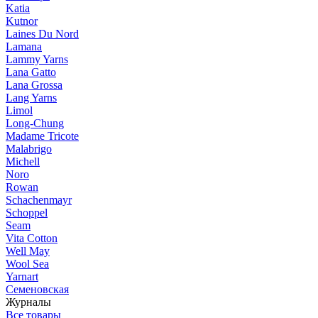
Katia
Kutnor
Laines Du Nord
Lamana
Lammy Yarns
Lana Gatto
Lana Grossa
Lang Yarns
Limol
Long-Chung
Madame Tricote
Malabrigo
Michell
Noro
Rowan
Schachenmayr
Schoppel
Seam
Vita Cotton
Well May
Wool Sea
Yarnart
Семеновская
Журналы
Все товары