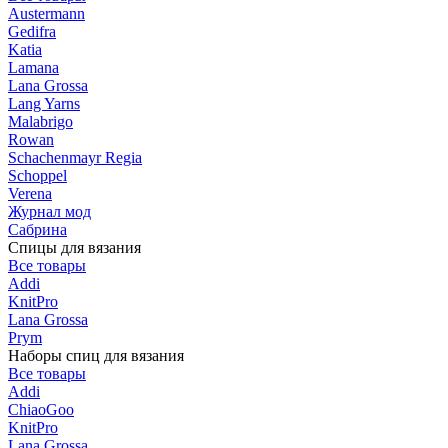
Austermann
Gedifra
Katia
Lamana
Lana Grossa
Lang Yarns
Malabrigo
Rowan
Schachenmayr Regia
Schoppel
Verena
Журнал мод
Сабрина
Спицы для вязания
Все товары
Addi
KnitPro
Lana Grossa
Prym
Наборы спиц для вязания
Все товары
Addi
ChiaoGoo
KnitPro
Lana Grossa