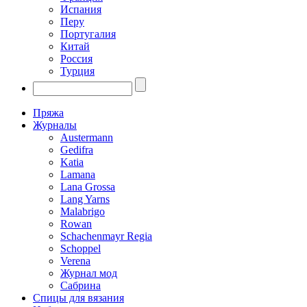
Испания
Перу
Португалия
Китай
Россия
Турция
Пряжа
Журналы
Austermann
Gedifra
Katia
Lamana
Lana Grossa
Lang Yarns
Malabrigo
Rowan
Schachenmayr Regia
Schoppel
Verena
Журнал мод
Сабрина
Спицы для вязания