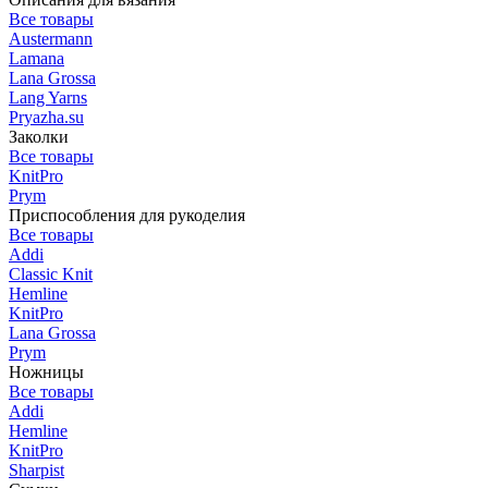
Все товары
Austermann
Lamana
Lana Grossa
Lang Yarns
Pryazha.su
Заколки
Все товары
KnitPro
Prym
Приспособления для рукоделия
Все товары
Addi
Classic Knit
Hemline
KnitPro
Lana Grossa
Prym
Ножницы
Все товары
Addi
Hemline
KnitPro
Sharpist