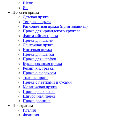
Шелк
Як
По категориям
Детская пряжа
Твидовая пряжа
Разноцветная пряжа (принтованная)
Пряжа для ирландского кружева
Фантазийная пряжа
Пряжа для шалей
Ленточная пряжа
Носочная пряжа
Пряжа для шапки
Пряжа для шарфов
Буклированная пряжа
Реснички, травка
Пряжа с люрексом
Толстая пряжа
Пряжа с паетками и бусами
Меланжевая пряжа
Пряжа для крючка
Шнурочная пряжа
Пряжа ровница
По странам
Италия
Франция