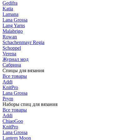
Gedifra
Katia
Lamana
Lana Grossa
Lang Yarns
Malabrigo
Rowan
Schachenmayr Regia
Schoppel
Verena
Журнал мод
Сабрина
Спицы для вязания
Все товары
Addi
KnitPro
Lana Grossa
Prym
Наборы спиц для вязания
Все товары
Addi
ChiaoGoo
KnitPro
Lana Grossa
Lantern Moon