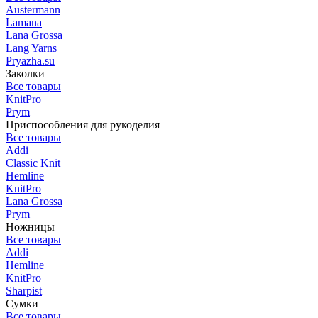
Austermann
Lamana
Lana Grossa
Lang Yarns
Pryazha.su
Заколки
Все товары
KnitPro
Prym
Приспособления для рукоделия
Все товары
Addi
Classic Knit
Hemline
KnitPro
Lana Grossa
Prym
Ножницы
Все товары
Addi
Hemline
KnitPro
Sharpist
Сумки
Все товары