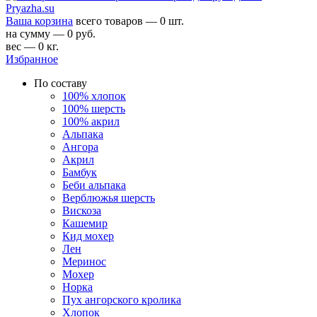
Ваша корзина
всего товаров — 0 шт.
на сумму — 0 руб.
вес — 0 кг.
Избранное
По составу
100% хлопок
100% шерсть
100% акрил
Альпака
Ангора
Акрил
Бамбук
Беби альпака
Верблюжья шерсть
Вискоза
Кашемир
Кид мохер
Лен
Меринос
Мохер
Норка
Пух ангорского кролика
Хлопок