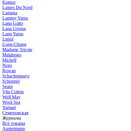
Kutnor
Laines Du Nord
Lamana
Lammy Yarns
Lana Gatto
Lana Grossa
Lang Yarns
Limol
Long-Chung
Madame Tricote
Malabrigo
Michell
Noro
Rowan
Schachenmayr
Schoppel
Seam
Vita Cotton
Well May
Wool Sea
Yarnart
Семеновская
Журналы
Все товары
Austermann