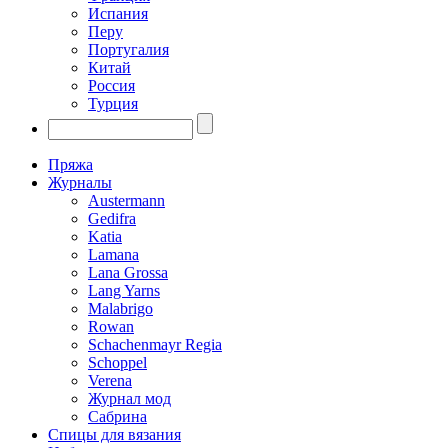
Испания
Перу
Португалия
Китай
Россия
Турция
Пряжа
Журналы
Austermann
Gedifra
Katia
Lamana
Lana Grossa
Lang Yarns
Malabrigo
Rowan
Schachenmayr Regia
Schoppel
Verena
Журнал мод
Сабрина
Спицы для вязания