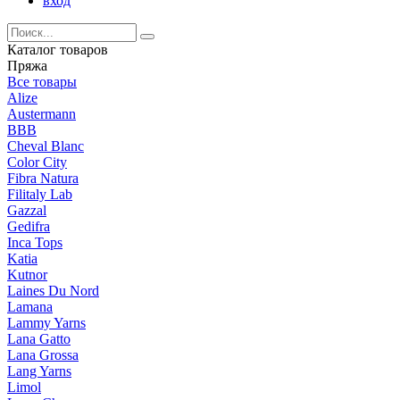
вход
Каталог товаров
Пряжа
Все товары
Alize
Austermann
BBB
Cheval Blanc
Color City
Fibra Natura
Filitaly Lab
Gazzal
Gedifra
Inca Tops
Katia
Kutnor
Laines Du Nord
Lamana
Lammy Yarns
Lana Gatto
Lana Grossa
Lang Yarns
Limol