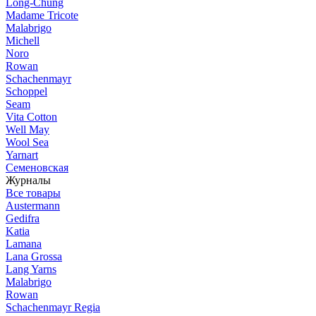
Long-Chung
Madame Tricote
Malabrigo
Michell
Noro
Rowan
Schachenmayr
Schoppel
Seam
Vita Cotton
Well May
Wool Sea
Yarnart
Семеновская
Журналы
Все товары
Austermann
Gedifra
Katia
Lamana
Lana Grossa
Lang Yarns
Malabrigo
Rowan
Schachenmayr Regia