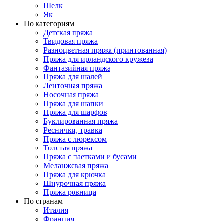
Шелк
Як
По категориям
Детская пряжа
Твидовая пряжа
Разноцветная пряжа (принтованная)
Пряжа для ирландского кружева
Фантазийная пряжа
Пряжа для шалей
Ленточная пряжа
Носочная пряжа
Пряжа для шапки
Пряжа для шарфов
Буклированная пряжа
Реснички, травка
Пряжа с люрексом
Толстая пряжа
Пряжа с паетками и бусами
Меланжевая пряжа
Пряжа для крючка
Шнурочная пряжа
Пряжа ровница
По странам
Италия
Франция