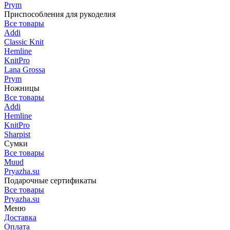
Prym
Приспособления для рукоделия
Все товары
Addi
Classic Knit
Hemline
KnitPro
Lana Grossa
Prym
Ножницы
Все товары
Addi
Hemline
KnitPro
Sharpist
Сумки
Все товары
Muud
Pryazha.su
Подарочные сертификаты
Все товары
Pryazha.su
Меню
Доставка
Оплата