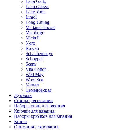
Lana Gatto
Lana Grossa
Lang Yarns
Limol
Long-Chung
Madame Tricote
Malabrigo
Michell
Noro
Rowan
Schachenmayr
Schoppel
Seam
Vita Cotton
Well May
Wool Sea
Yarnart
Семеновская
Журналы
Спицы для вязания
Наборы спиц для вязания
Крючки для вязания
Наборы крючков для вязания
Книги
Описания для вязания