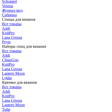
Schoppel
Verena
Журнал мод
Сабрина
Спицы для вязания
Все товары
Addi
KnitPro
Lana Grossa
Prym
Наборы спиц для вязания
Все товары
Addi
ChiaoGoo
KnitPro
Lana Grossa
Lantern Moon
Lykke
Крючки для вязания
Все товары
Addi
KnitPro
Lana Grossa
Lantern Moon
Tulip