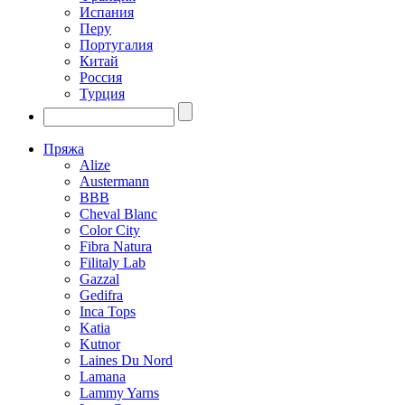
Испания
Перу
Португалия
Китай
Россия
Турция
Пряжа
Alize
Austermann
BBB
Cheval Blanc
Color City
Fibra Natura
Filitaly Lab
Gazzal
Gedifra
Inca Tops
Katia
Kutnor
Laines Du Nord
Lamana
Lammy Yarns