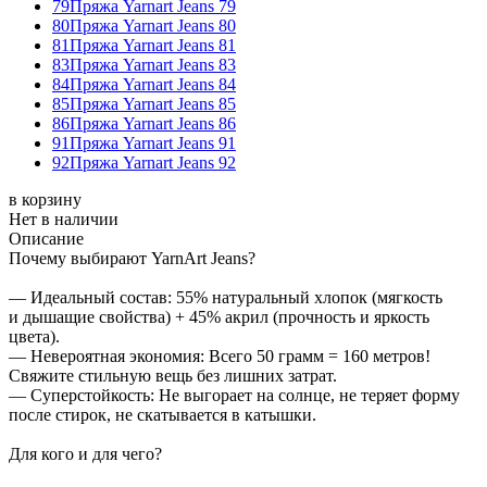
79
Пряжа Yarnart Jeans 79
80
Пряжа Yarnart Jeans 80
81
Пряжа Yarnart Jeans 81
83
Пряжа Yarnart Jeans 83
84
Пряжа Yarnart Jeans 84
85
Пряжа Yarnart Jeans 85
86
Пряжа Yarnart Jeans 86
91
Пряжа Yarnart Jeans 91
92
Пряжа Yarnart Jeans 92
в корзину
Нет в наличии
Описание
Почему выбирают YarnArt Jeans?
— Идеальный состав: 55% натуральный хлопок (мягкость
и дышащие свойства) + 45% акрил (прочность и яркость
цвета).
— Невероятная экономия: Всего 50 грамм = 160 метров!
Свяжите стильную вещь без лишних затрат.
— Суперстойкость: Не выгорает на солнце, не теряет форму
после стирок, не скатывается в катышки.
Для кого и для чего?