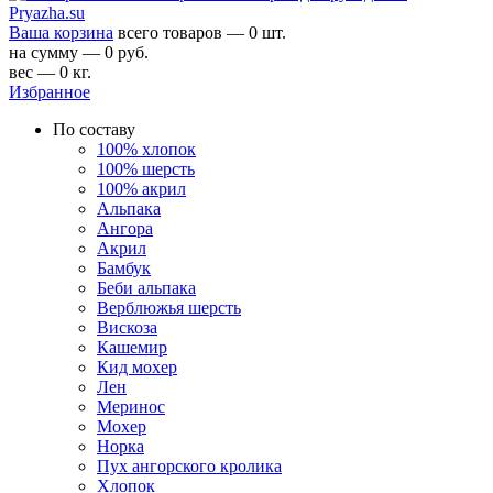
Ваша корзина
всего товаров — 0 шт.
на сумму — 0 руб.
вес — 0 кг.
Избранное
По составу
100% хлопок
100% шерсть
100% акрил
Альпака
Ангора
Акрил
Бамбук
Беби альпака
Верблюжья шерсть
Вискоза
Кашемир
Кид мохер
Лен
Меринос
Мохер
Норка
Пух ангорского кролика
Хлопок