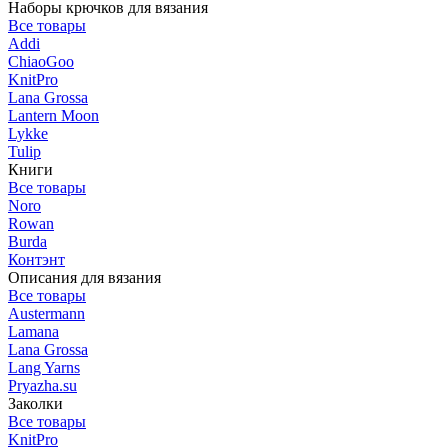
Наборы крючков для вязания
Все товары
Addi
ChiaoGoo
KnitPro
Lana Grossa
Lantern Moon
Lykke
Tulip
Книги
Все товары
Noro
Rowan
Burda
Контэнт
Описания для вязания
Все товары
Austermann
Lamana
Lana Grossa
Lang Yarns
Pryazha.su
Заколки
Все товары
KnitPro