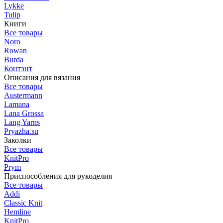
Lykke
Tulip
Книги
Все товары
Noro
Rowan
Burda
Контэнт
Описания для вязания
Все товары
Austermann
Lamana
Lana Grossa
Lang Yarns
Pryazha.su
Заколки
Все товары
KnitPro
Prym
Приспособления для рукоделия
Все товары
Addi
Classic Knit
Hemline
KnitPro