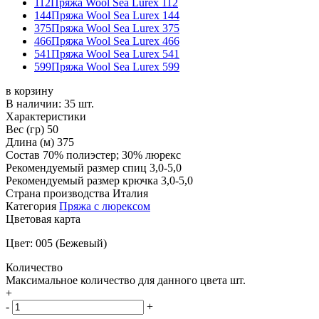
112
Пряжа Wool Sea Lurex 112
144
Пряжа Wool Sea Lurex 144
375
Пряжа Wool Sea Lurex 375
466
Пряжа Wool Sea Lurex 466
541
Пряжа Wool Sea Lurex 541
599
Пряжа Wool Sea Lurex 599
в корзину
В наличии:
35 шт.
Характеристики
Вес (гр)
50
Длина (м)
375
Состав
70% полиэстер; 30% люрекс
Рекомендуемый размер спиц
3,0-5,0
Рекомендуемый размер крючка
3,0-5,0
Страна производства
Италия
Категория
Пряжа с люрексом
Цветовая карта
Цвет: 005 (Бежевый)
Количество
Максимальное количество для данного цвета
шт.
+
-
+