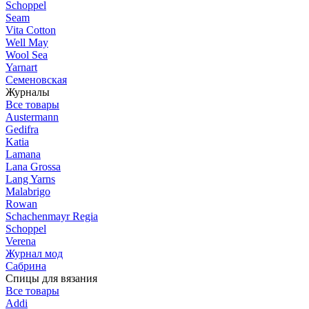
Schoppel
Seam
Vita Cotton
Well May
Wool Sea
Yarnart
Семеновская
Журналы
Все товары
Austermann
Gedifra
Katia
Lamana
Lana Grossa
Lang Yarns
Malabrigo
Rowan
Schachenmayr Regia
Schoppel
Verena
Журнал мод
Сабрина
Спицы для вязания
Все товары
Addi