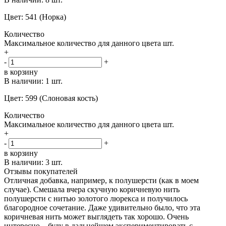
Цвет: 541 (Норка)
Количество
Максимальное количество для данного цвета
шт.
+
-
+
в корзину
В наличии:
1 шт.
Цвет: 599 (Слоновая кость)
Количество
Максимальное количество для данного цвета
шт.
+
-
+
в корзину
В наличии:
3 шт.
Отзывы покупателей
Отличная добавка, например, к полушерсти (как в моем
случае). Смешала вчера скучную коричневую нить
полушерсти с нитью золотого люрекса и получилось
благородное сочетание. Даже удивительно было, что эта
коричневая нить может выглядеть так хорошо. Очень
интересно... буду в дальнейшем экспериментировать с