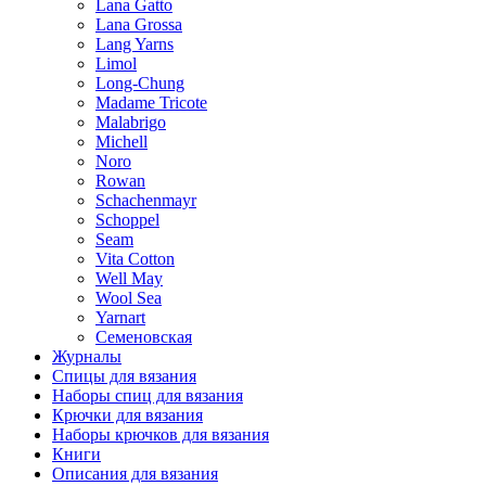
Lana Gatto
Lana Grossa
Lang Yarns
Limol
Long-Chung
Madame Tricote
Malabrigo
Michell
Noro
Rowan
Schachenmayr
Schoppel
Seam
Vita Cotton
Well May
Wool Sea
Yarnart
Семеновская
Журналы
Спицы для вязания
Наборы спиц для вязания
Крючки для вязания
Наборы крючков для вязания
Книги
Описания для вязания