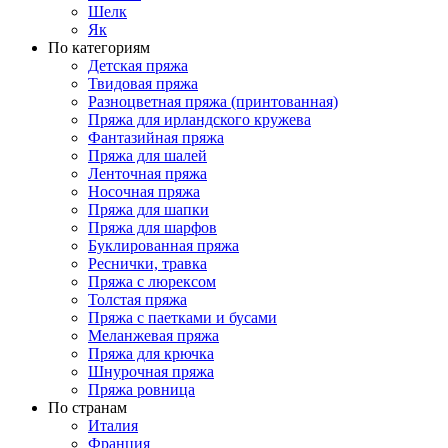
Шелк
Як
По категориям
Детская пряжа
Твидовая пряжа
Разноцветная пряжа (принтованная)
Пряжа для ирландского кружева
Фантазийная пряжа
Пряжа для шалей
Ленточная пряжа
Носочная пряжа
Пряжа для шапки
Пряжа для шарфов
Буклированная пряжа
Реснички, травка
Пряжа с люрексом
Толстая пряжа
Пряжа с паетками и бусами
Меланжевая пряжа
Пряжа для крючка
Шнурочная пряжа
Пряжа ровница
По странам
Италия
Франция