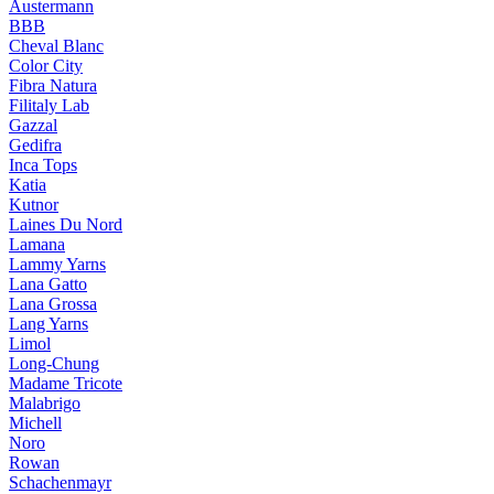
Austermann
BBB
Cheval Blanc
Color City
Fibra Natura
Filitaly Lab
Gazzal
Gedifra
Inca Tops
Katia
Kutnor
Laines Du Nord
Lamana
Lammy Yarns
Lana Gatto
Lana Grossa
Lang Yarns
Limol
Long-Chung
Madame Tricote
Malabrigo
Michell
Noro
Rowan
Schachenmayr