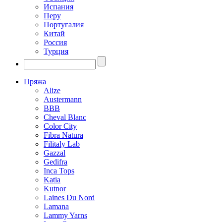
Испания
Перу
Португалия
Китай
Россия
Турция
Пряжа
Alize
Austermann
BBB
Cheval Blanc
Color City
Fibra Natura
Filitaly Lab
Gazzal
Gedifra
Inca Tops
Katia
Kutnor
Laines Du Nord
Lamana
Lammy Yarns