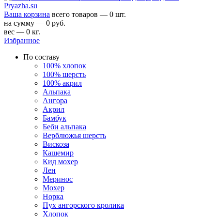
Ваша корзина
всего товаров — 0 шт.
на сумму — 0 руб.
вес — 0 кг.
Избранное
По составу
100% хлопок
100% шерсть
100% акрил
Альпака
Ангора
Акрил
Бамбук
Беби альпака
Верблюжья шерсть
Вискоза
Кашемир
Кид мохер
Лен
Меринос
Мохер
Норка
Пух ангорского кролика
Хлопок