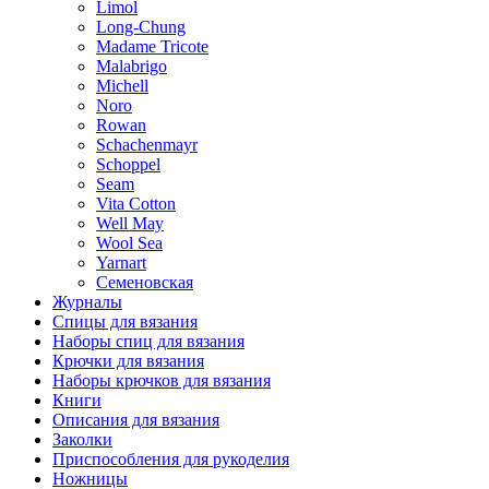
Limol
Long-Chung
Madame Tricote
Malabrigo
Michell
Noro
Rowan
Schachenmayr
Schoppel
Seam
Vita Cotton
Well May
Wool Sea
Yarnart
Семеновская
Журналы
Спицы для вязания
Наборы спиц для вязания
Крючки для вязания
Наборы крючков для вязания
Книги
Описания для вязания
Заколки
Приспособления для рукоделия
Ножницы