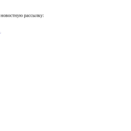
ь новостную рассылку:
х
.