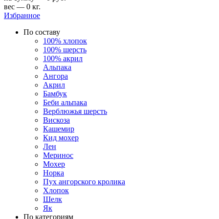
вес — 0 кг.
Избранное
По составу
100% хлопок
100% шерсть
100% акрил
Альпака
Ангора
Акрил
Бамбук
Беби альпака
Верблюжья шерсть
Вискоза
Кашемир
Кид мохер
Лен
Меринос
Мохер
Норка
Пух ангорского кролика
Хлопок
Шелк
Як
По категориям