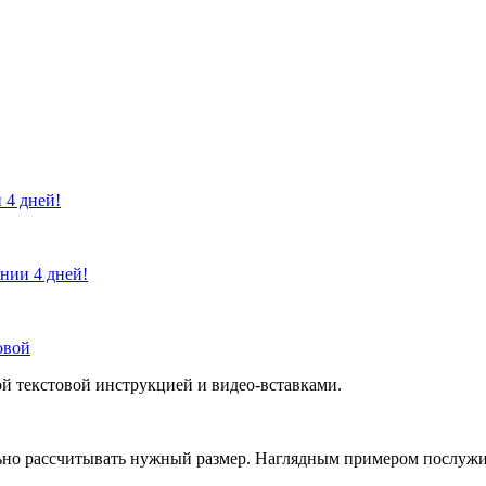
 4 дней!
ении 4 дней!
овой
й текстовой инструкцией и видео-вставками.
но рассчитывать нужный размер. Наглядным примером послужит 