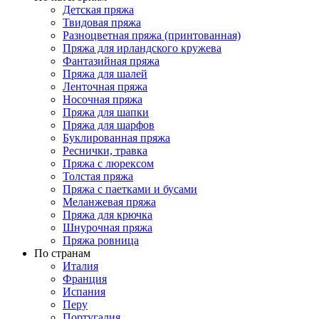
Детская пряжа
Твидовая пряжа
Разноцветная пряжа (принтованная)
Пряжа для ирландского кружева
Фантазийная пряжа
Пряжа для шалей
Ленточная пряжа
Носочная пряжа
Пряжа для шапки
Пряжа для шарфов
Буклированная пряжа
Реснички, травка
Пряжа с люрексом
Толстая пряжа
Пряжа с паетками и бусами
Меланжевая пряжа
Пряжа для крючка
Шнурочная пряжа
Пряжа ровница
По странам
Италия
Франция
Испания
Перу
Португалия