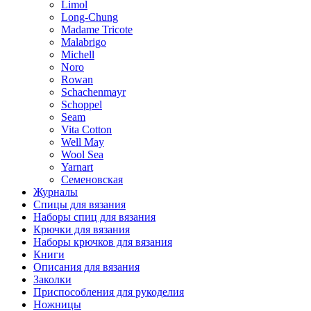
Limol
Long-Chung
Madame Tricote
Malabrigo
Michell
Noro
Rowan
Schachenmayr
Schoppel
Seam
Vita Cotton
Well May
Wool Sea
Yarnart
Семеновская
Журналы
Спицы для вязания
Наборы спиц для вязания
Крючки для вязания
Наборы крючков для вязания
Книги
Описания для вязания
Заколки
Приспособления для рукоделия
Ножницы