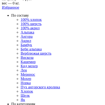
вес — 0 кг.
Избранное
По составу
100% хлопок
100% шерсть
100% акрил
Альпака
Ангора
Акрил
Бамбук
Беби альпака
Верблюжья шерсть
Вискоза
Кашемир
Кид мохер
Лен
Меринос
Мохер
Норка
Пух ангорского кролика
Хлопок
Шелк
Як
По категориям