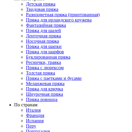
Детская пряжа
Твидовая пряжа
Разноцветная пряжа (принтованная)
Пряжа для ирландского кружева
Фантазийная пряжа
Пряжа для шалей
Ленточная пряжа
Носочная пряжа
Пряжа для шапки
Пряжа для шарфов
Буклированная пряжа
Реснички, травка
Пряжа с люрексом
Толстая пряжа
Пряжа с паетками и бусами
Меланжевая пряжа
Пряжа для крючка
Шнурочная пряжа
Пряжа ровница
По странам
Италия
Франция
Испания
Перу
Португалия