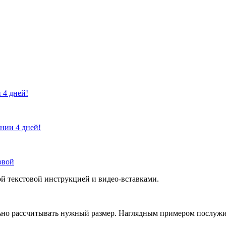
 4 дней!
ении 4 дней!
овой
й текстовой инструкцией и видео-вставками.
но рассчитывать нужный размер. Наглядным примером послужит 