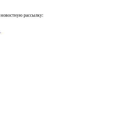
ь новостную рассылку:
х
.