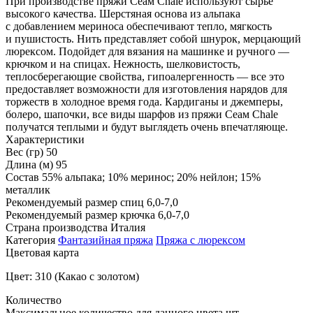
При производстве пряжи Сеам Chale используют сырье
высокого качества. Шерстяная основа из альпака
с добавлением мериноса обеспечивают тепло, мягкость
и пушистость. Нить представляет собой шнурок, мерцающий
люрексом. Подойдет для вязания на машинке и ручного —
крючком и на спицах. Нежность, шелковистость,
теплосберегающие свойства, гипоалергенность — все это
предоставляет возможности для изготовления нарядов для
торжеств в холодное время года. Кардиганы и джемперы,
болеро, шапочки, все виды шарфов из пряжи Сеам Chale
получатся теплыми и будут выглядеть очень впечатляюще.
Характеристики
Вес (гр)
50
Длина (м)
95
Состав
55% альпака; 10% меринос; 20% нейлон; 15%
металлик
Рекомендуемый размер спиц
6,0-7,0
Рекомендуемый размер крючка
6,0-7,0
Страна производства
Италия
Категория
Фантазийная пряжа
Пряжа с люрексом
Цветовая карта
Цвет: 310 (Какао с золотом)
Количество
Максимальное количество для данного цвета
шт.