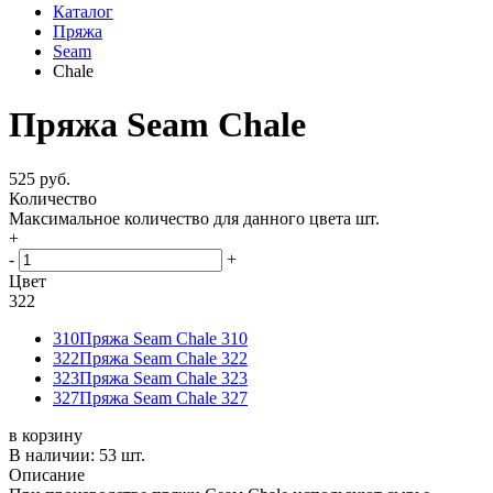
Каталог
Пряжа
Seam
Chale
Пряжа Seam Chale
525 руб.
Количество
Максимальное количество для данного цвета
шт.
+
-
+
Цвет
322
310
Пряжа Seam Chale 310
322
Пряжа Seam Chale 322
323
Пряжа Seam Chale 323
327
Пряжа Seam Chale 327
в корзину
В наличии:
53 шт.
Описание