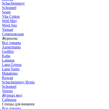
Schachenmayr
Schoppel
Seam
Vita Cotton
Well May
Wool Sea
Yarnart
Семеновская
Журналы
Все товары
Austermann
Gedifra
Katia
Lamana
Lana Grossa
Lang Yarns
Malabrigo
Rowan
Schachenmayr Regia
Schoppel
Verena
Журнал мод
Сабрина
Спицы для вязания
Все товары