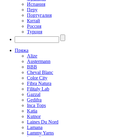
Испания
Перу
Португалия
Китай
Россия
Турция
Пряжа
Alize
Austermann
BBB
Cheval Blanc
Color City
Fibra Natura
Filitaly Lab
Gazzal
Gedifra
Inca Tops
Katia
Kutnor
Laines Du Nord
Lamana
Lammy Yarns