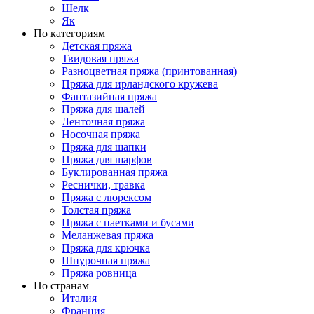
Шелк
Як
По категориям
Детская пряжа
Твидовая пряжа
Разноцветная пряжа (принтованная)
Пряжа для ирландского кружева
Фантазийная пряжа
Пряжа для шалей
Ленточная пряжа
Носочная пряжа
Пряжа для шапки
Пряжа для шарфов
Буклированная пряжа
Реснички, травка
Пряжа с люрексом
Толстая пряжа
Пряжа с паетками и бусами
Меланжевая пряжа
Пряжа для крючка
Шнурочная пряжа
Пряжа ровница
По странам
Италия
Франция