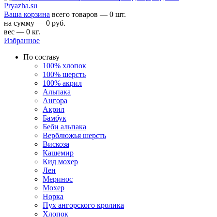
Ваша корзина
всего товаров — 0 шт.
на сумму — 0 руб.
вес — 0 кг.
Избранное
По составу
100% хлопок
100% шерсть
100% акрил
Альпака
Ангора
Акрил
Бамбук
Беби альпака
Верблюжья шерсть
Вискоза
Кашемир
Кид мохер
Лен
Меринос
Мохер
Норка
Пух ангорского кролика
Хлопок