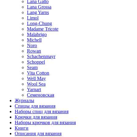
Lana Gatto
Lana Grossa
Lang Yarns
Limol
Long-Chung
Madame Tricote
Malabrigo
Michell
Noro
Rowan
Schachenmayr
Schoppel
Seam
Vita Cotton
Well May
Wool Sea
Yarnart
Семеновская
Журналы
Спицы для вязания
Наборы спиц для вязания
Крючки для вязания
Наборы крючков для вязания
Книги
Описания для вязания