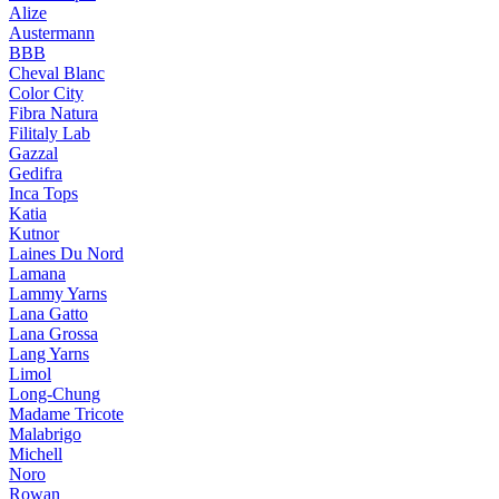
Alize
Austermann
BBB
Cheval Blanc
Color City
Fibra Natura
Filitaly Lab
Gazzal
Gedifra
Inca Tops
Katia
Kutnor
Laines Du Nord
Lamana
Lammy Yarns
Lana Gatto
Lana Grossa
Lang Yarns
Limol
Long-Chung
Madame Tricote
Malabrigo
Michell
Noro
Rowan