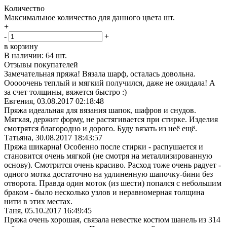
Количество
Максимальное количество для данного цвета
шт.
+
-
+
в корзину
В наличии:
64 шт.
Отзывы покупателей
Замечательная пряжа! Вязала шарф, осталась довольна.
Ооооочень теплый и мягкий получился, даже не ожидала! А
за счет толщины, вяжется быстро :)
Евгения,
03.08.2017 02:18:48
Пряжа идеальная для вязания шапок, шафров и снудов.
Мягкая, держит форму, не растягивается при стирке. Изделия
смотрятся благородно и дорого. Буду вязать из неё ещё.
Татьяна,
30.08.2017 18:43:57
Пряжа шикарна! Особенно после стирки - распушается и
становится очень мягкой (не смотря на металлизированную
основу). Смотрится очень красиво. Расход тоже очень радует -
одного мотка достаточно на удлиненную шапочку-бини без
отворота. Правда один моток (из шести) попался с небольшим
браком - было несколько узлов и неравномерная толщина
нити в этих местах.
Таня,
05.10.2017 16:49:45
Пряжа очень хорошая, связала невестке костюм шанель из 314