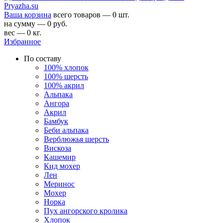
Ваша корзина
всего товаров — 0 шт.
на сумму — 0 руб.
вес — 0 кг.
Избранное
По составу
100% хлопок
100% шерсть
100% акрил
Альпака
Ангора
Акрил
Бамбук
Беби альпака
Верблюжья шерсть
Вискоза
Кашемир
Кид мохер
Лен
Меринос
Мохер
Норка
Пух ангорского кролика
Хлопок