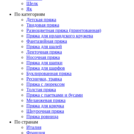
Шелк
Як
По категориям
Детская пряжа
Твидовая пряжа
Разноцветная пряжа (принтованная)
Пряжа для ирландского кружева
Фантазийная пряжа
Пряжа для шалей
Ленточная пряжа
Носочная пряжа
Пряжа для шапки
Пряжа для шарфов
Буклированная пряжа
Реснички, травка
Пряжа с люрексом
Толстая пряжа
Пряжа с паетками и бусами
Меланжевая пряжа
Пряжа для крючка
Шнурочная пряжа
Пряжа ровница
По странам
Италия
Франция