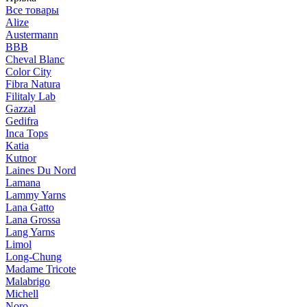
Все товары
Alize
Austermann
BBB
Cheval Blanc
Color City
Fibra Natura
Filitaly Lab
Gazzal
Gedifra
Inca Tops
Katia
Kutnor
Laines Du Nord
Lamana
Lammy Yarns
Lana Gatto
Lana Grossa
Lang Yarns
Limol
Long-Chung
Madame Tricote
Malabrigo
Michell
Noro