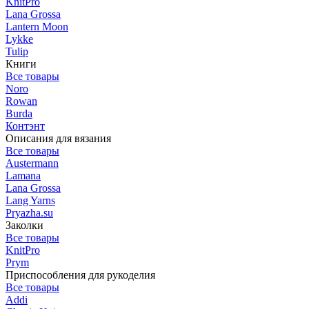
KnitPro
Lana Grossa
Lantern Moon
Lykke
Tulip
Книги
Все товары
Noro
Rowan
Burda
Контэнт
Описания для вязания
Все товары
Austermann
Lamana
Lana Grossa
Lang Yarns
Pryazha.su
Заколки
Все товары
KnitPro
Prym
Приспособления для рукоделия
Все товары
Addi