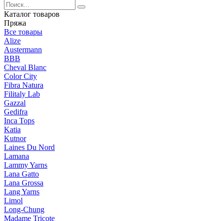
Каталог товаров
Пряжа
Все товары
Alize
Austermann
BBB
Cheval Blanc
Color City
Fibra Natura
Filitaly Lab
Gazzal
Gedifra
Inca Tops
Katia
Kutnor
Laines Du Nord
Lamana
Lammy Yarns
Lana Gatto
Lana Grossa
Lang Yarns
Limol
Long-Chung
Madame Tricote