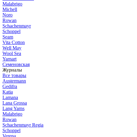
Malabrigo
Michell
Noro
Rowan
Schachenmayr
Schoppel
Seam
Vita Cotton
Well May
Wool Sea
Yarnart
Семеновская
Журналы
Все товары
Austermann
Gedifra
Katia
Lamana
Lana Grossa
Lang Yarns
Malabrigo
Rowan
Schachenmayr Regia
Schoppel
Verena