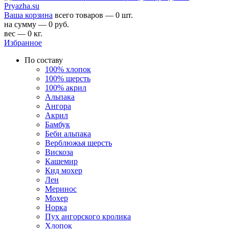
Ваша корзина
всего товаров — 0 шт.
на сумму — 0 руб.
вес — 0 кг.
Избранное
По составу
100% хлопок
100% шерсть
100% акрил
Альпака
Ангора
Акрил
Бамбук
Беби альпака
Верблюжья шерсть
Вискоза
Кашемир
Кид мохер
Лен
Меринос
Мохер
Норка
Пух ангорского кролика
Хлопок