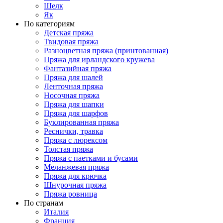
Шелк
Як
По категориям
Детская пряжа
Твидовая пряжа
Разноцветная пряжа (принтованная)
Пряжа для ирландского кружева
Фантазийная пряжа
Пряжа для шалей
Ленточная пряжа
Носочная пряжа
Пряжа для шапки
Пряжа для шарфов
Буклированная пряжа
Реснички, травка
Пряжа с люрексом
Толстая пряжа
Пряжа с паетками и бусами
Меланжевая пряжа
Пряжа для крючка
Шнурочная пряжа
Пряжа ровница
По странам
Италия
Франция