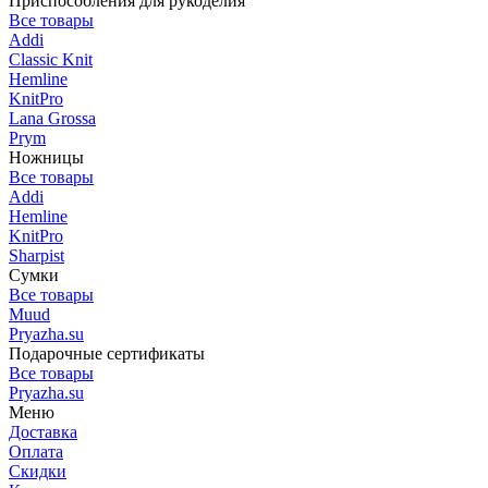
Приспособления для рукоделия
Все товары
Addi
Classic Knit
Hemline
KnitPro
Lana Grossa
Prym
Ножницы
Все товары
Addi
Hemline
KnitPro
Sharpist
Сумки
Все товары
Muud
Pryazha.su
Подарочные сертификаты
Все товары
Pryazha.su
Меню
Доставка
Оплата
Скидки