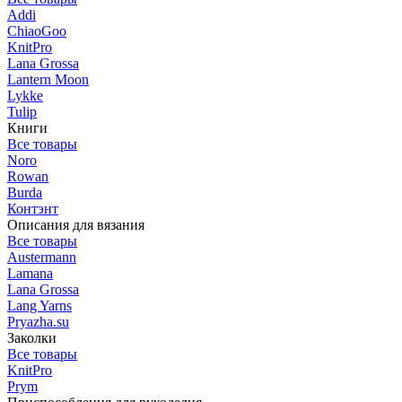
Addi
ChiaoGoo
KnitPro
Lana Grossa
Lantern Moon
Lykke
Tulip
Книги
Все товары
Noro
Rowan
Burda
Контэнт
Описания для вязания
Все товары
Austermann
Lamana
Lana Grossa
Lang Yarns
Pryazha.su
Заколки
Все товары
KnitPro
Prym