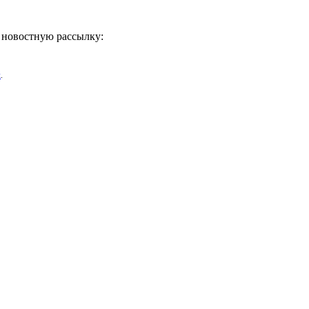
ь новостную рассылку:
х
.