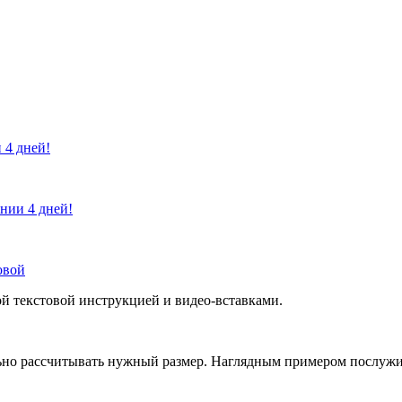
 4 дней!
ении 4 дней!
овой
й текстовой инструкцией и видео-вставками.
но рассчитывать нужный размер. Наглядным примером послужит 