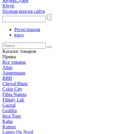
Яндекс.Дзен
Ютуб
Полная версия сайта
Регистрация
вход
Каталог товаров
Пряжа
Все товары
Alize
Austermann
BBB
Cheval Blanc
Color City
Fibra Natura
Filitaly Lab
Gazzal
Gedifra
Inca Tops
Katia
Kutnor
Laines Du Nord