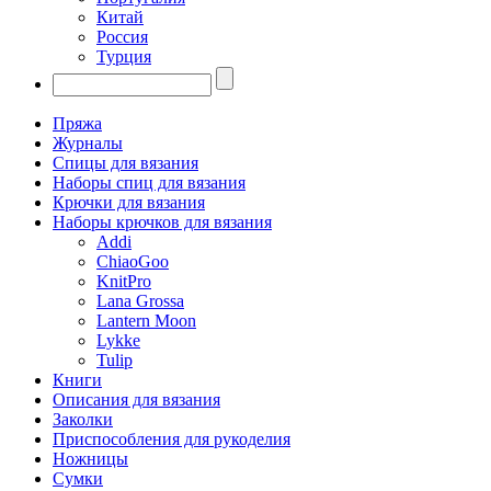
Китай
Россия
Турция
Пряжа
Журналы
Спицы для вязания
Наборы спиц для вязания
Крючки для вязания
Наборы крючков для вязания
Addi
ChiaoGoo
KnitPro
Lana Grossa
Lantern Moon
Lykke
Tulip
Книги
Описания для вязания
Заколки
Приспособления для рукоделия
Ножницы
Сумки