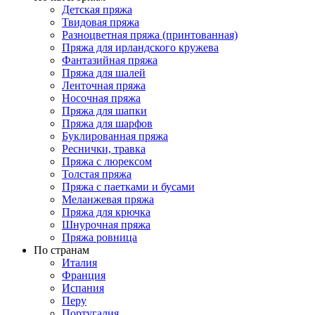
Детская пряжа
Твидовая пряжа
Разноцветная пряжа (принтованная)
Пряжа для ирландского кружева
Фантазийная пряжа
Пряжа для шалей
Ленточная пряжа
Носочная пряжа
Пряжа для шапки
Пряжа для шарфов
Буклированная пряжа
Реснички, травка
Пряжа с люрексом
Толстая пряжа
Пряжа с паетками и бусами
Меланжевая пряжа
Пряжа для крючка
Шнурочная пряжа
Пряжа ровница
По странам
Италия
Франция
Испания
Перу
Португалия