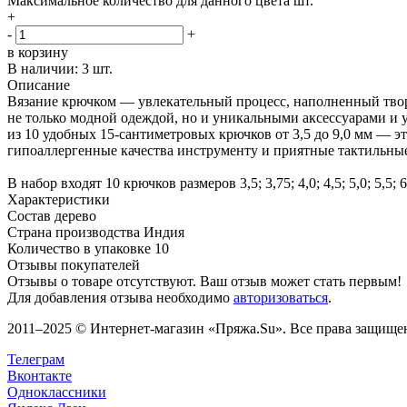
Максимальное количество для данного цвета
шт.
+
-
+
в корзину
В наличии:
3 шт.
Описание
Вязание крючком — увлекательный процесс, наполненный твор
не только модной одеждой, но и уникальными аксессуарами и у
из 10 удобных 15-сантиметровых крючков от 3,5 до 9,0 мм — э
гипоаллергенные качества инструменту и приятные тактильны
В набор входят 10 крючков размеров 3,5; 3,75; 4,0; 4,5; 5,0; 5,5; 6,
Характеристики
Состав
дерево
Страна производства
Индия
Количество в упаковке
10
Отзывы покупателей
Отзывы о товаре отсутствуют. Ваш отзыв может стать первым!
Для добавления отзыва необходимо
авторизоваться
.
2011–2025 © Интернет-магазин «Пряжа.Su». Все права защищены
Телеграм
Вконтакте
Одноклассники