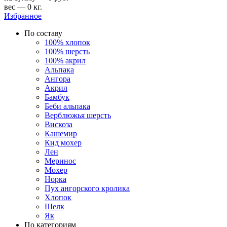
вес — 0 кг.
Избранное
По составу
100% хлопок
100% шерсть
100% акрил
Альпака
Ангора
Акрил
Бамбук
Беби альпака
Верблюжья шерсть
Вискоза
Кашемир
Кид мохер
Лен
Меринос
Мохер
Норка
Пух ангорского кролика
Хлопок
Шелк
Як
По категориям