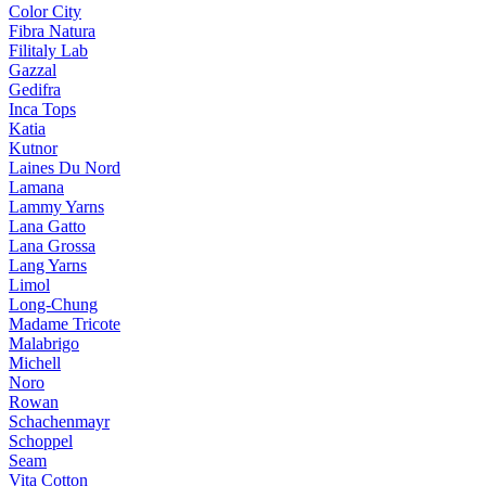
Color City
Fibra Natura
Filitaly Lab
Gazzal
Gedifra
Inca Tops
Katia
Kutnor
Laines Du Nord
Lamana
Lammy Yarns
Lana Gatto
Lana Grossa
Lang Yarns
Limol
Long-Chung
Madame Tricote
Malabrigo
Michell
Noro
Rowan
Schachenmayr
Schoppel
Seam
Vita Cotton