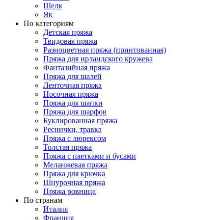
Шелк
Як
По категориям
Детская пряжа
Твидовая пряжа
Разноцветная пряжа (принтованная)
Пряжа для ирландского кружева
Фантазийная пряжа
Пряжа для шалей
Ленточная пряжа
Носочная пряжа
Пряжа для шапки
Пряжа для шарфов
Буклированная пряжа
Реснички, травка
Пряжа с люрексом
Толстая пряжа
Пряжа с паетками и бусами
Меланжевая пряжа
Пряжа для крючка
Шнурочная пряжа
Пряжа ровница
По странам
Италия
Франция