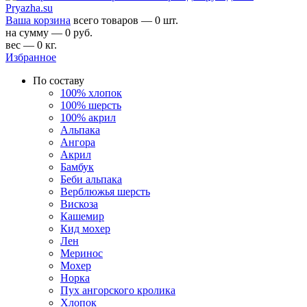
Ваша корзина
всего товаров — 0 шт.
на сумму — 0 руб.
вес — 0 кг.
Избранное
По составу
100% хлопок
100% шерсть
100% акрил
Альпака
Ангора
Акрил
Бамбук
Беби альпака
Верблюжья шерсть
Вискоза
Кашемир
Кид мохер
Лен
Меринос
Мохер
Норка
Пух ангорского кролика
Хлопок