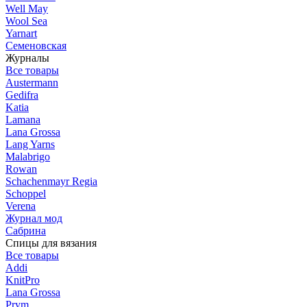
Well May
Wool Sea
Yarnart
Семеновская
Журналы
Все товары
Austermann
Gedifra
Katia
Lamana
Lana Grossa
Lang Yarns
Malabrigo
Rowan
Schachenmayr Regia
Schoppel
Verena
Журнал мод
Сабрина
Спицы для вязания
Все товары
Addi
KnitPro
Lana Grossa
Prym