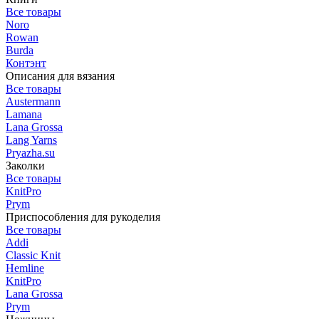
Все товары
Noro
Rowan
Burda
Контэнт
Описания для вязания
Все товары
Austermann
Lamana
Lana Grossa
Lang Yarns
Pryazha.su
Заколки
Все товары
KnitPro
Prym
Приспособления для рукоделия
Все товары
Addi
Classic Knit
Hemline
KnitPro
Lana Grossa
Prym