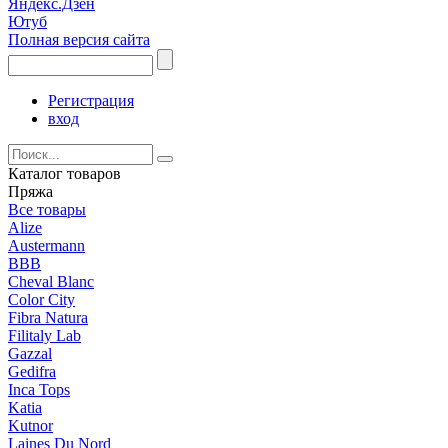
Яндекс.Дзен
Ютуб
Полная версия сайта
Регистрация
вход
Каталог товаров
Пряжа
Все товары
Alize
Austermann
BBB
Cheval Blanc
Color City
Fibra Natura
Filitaly Lab
Gazzal
Gedifra
Inca Tops
Katia
Kutnor
Laines Du Nord