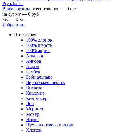
Ваша корзина
всего товаров — 0 шт.
на сумму — 0 руб.
вес — 0 кг.
Избранное
По составу
100% хлопок
100% шерсть
100% акрил
Альпака
Ангора
Акрил
Бамбук
Беби альпака
Верблюжья шерсть
Вискоза
Кашемир
Кид мохер
Лен
Меринос
Мохер
Норка
Пух ангорского кролика
Хлопок