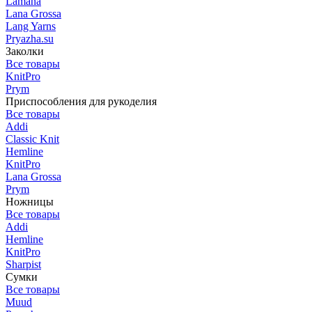
Lamana
Lana Grossa
Lang Yarns
Pryazha.su
Заколки
Все товары
KnitPro
Prym
Приспособления для рукоделия
Все товары
Addi
Classic Knit
Hemline
KnitPro
Lana Grossa
Prym
Ножницы
Все товары
Addi
Hemline
KnitPro
Sharpist
Сумки
Все товары
Muud