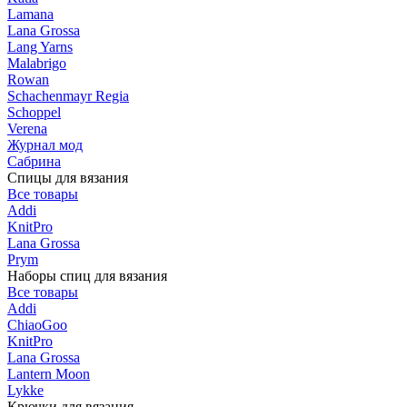
Lamana
Lana Grossa
Lang Yarns
Malabrigo
Rowan
Schachenmayr Regia
Schoppel
Verena
Журнал мод
Сабрина
Спицы для вязания
Все товары
Addi
KnitPro
Lana Grossa
Prym
Наборы спиц для вязания
Все товары
Addi
ChiaoGoo
KnitPro
Lana Grossa
Lantern Moon
Lykke
Крючки для вязания