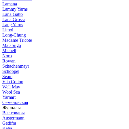
Lamana
Lammy Yarns
Lana Gatto
Lana Grossa
Lang Yarns
Limol
Long-Chung
Madame Tricote
Malabrigo
Michell
Noro
Rowan
Schachenmayr
Schoppel
Seam
Vita Cotton
Well May
Wool Sea
Yarnart
Семеновская
Журналы
Все товары
Austermann
Gedifra
Katia