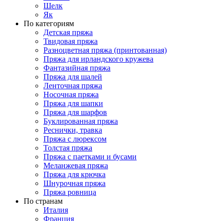
Шелк
Як
По категориям
Детская пряжа
Твидовая пряжа
Разноцветная пряжа (принтованная)
Пряжа для ирландского кружева
Фантазийная пряжа
Пряжа для шалей
Ленточная пряжа
Носочная пряжа
Пряжа для шапки
Пряжа для шарфов
Буклированная пряжа
Реснички, травка
Пряжа с люрексом
Толстая пряжа
Пряжа с паетками и бусами
Меланжевая пряжа
Пряжа для крючка
Шнурочная пряжа
Пряжа ровница
По странам
Италия
Франция