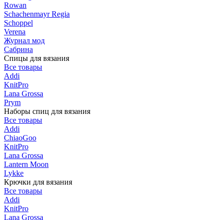
Rowan
Schachenmayr Regia
Schoppel
Verena
Журнал мод
Сабрина
Спицы для вязания
Все товары
Addi
KnitPro
Lana Grossa
Prym
Наборы спиц для вязания
Все товары
Addi
ChiaoGoo
KnitPro
Lana Grossa
Lantern Moon
Lykke
Крючки для вязания
Все товары
Addi
KnitPro
Lana Grossa