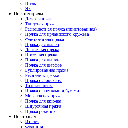
Шелк
Як
По категориям
Детская пряжа
Твидовая пряжа
Разноцветная пряжа (принтованная)
Пряжа для ирландского кружева
Фантазийная пряжа
Пряжа для шалей
Ленточная пряжа
Носочная пряжа
Пряжа для шапки
Пряжа для шарфов
Буклированная пряжа
Реснички, травка
Пряжа с люрексом
Толстая пряжа
Пряжа с паетками и бусами
Меланжевая пряжа
Пряжа для крючка
Шнурочная пряжа
Пряжа ровница
По странам
Италия
Франция