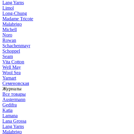
Lang Yarns
Limol
Long-Chung
Madame Tricote
Malabrigo
Michell
Noro
Rowan
Schachenmayr
Schoppel
Seam
Vita Cotton
Well May
Wool Sea
Yarnart
Семеновская
Журналы
Все товары
Austermann
Gedifra
Katia
Lamana
Lana Grossa
Lang Yarns
Malabrigo