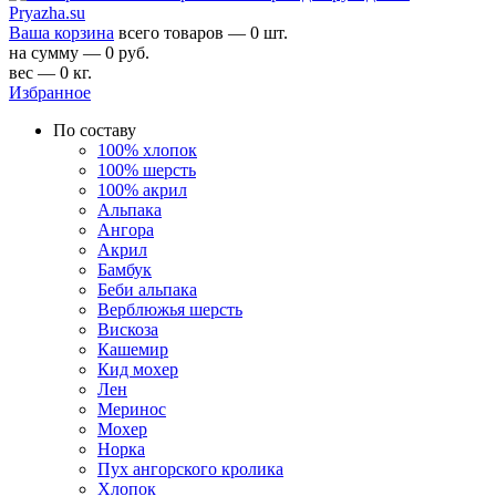
Ваша корзина
всего товаров — 0 шт.
на сумму — 0 руб.
вес — 0 кг.
Избранное
По составу
100% хлопок
100% шерсть
100% акрил
Альпака
Ангора
Акрил
Бамбук
Беби альпака
Верблюжья шерсть
Вискоза
Кашемир
Кид мохер
Лен
Меринос
Мохер
Норка
Пух ангорского кролика
Хлопок