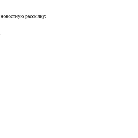
ь новостную рассылку:
х
.