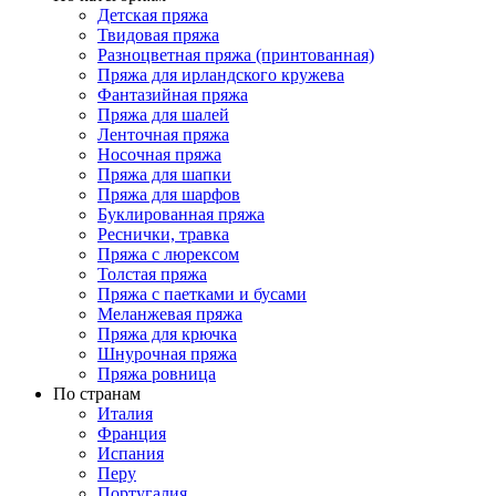
Детская пряжа
Твидовая пряжа
Разноцветная пряжа (принтованная)
Пряжа для ирландского кружева
Фантазийная пряжа
Пряжа для шалей
Ленточная пряжа
Носочная пряжа
Пряжа для шапки
Пряжа для шарфов
Буклированная пряжа
Реснички, травка
Пряжа с люрексом
Толстая пряжа
Пряжа с паетками и бусами
Меланжевая пряжа
Пряжа для крючка
Шнурочная пряжа
Пряжа ровница
По странам
Италия
Франция
Испания
Перу
Португалия