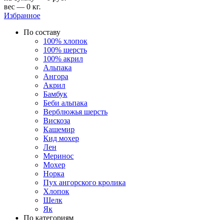
вес — 0 кг.
Избранное
По составу
100% хлопок
100% шерсть
100% акрил
Альпака
Ангора
Акрил
Бамбук
Беби альпака
Верблюжья шерсть
Вискоза
Кашемир
Кид мохер
Лен
Меринос
Мохер
Норка
Пух ангорского кролика
Хлопок
Шелк
Як
По категориям