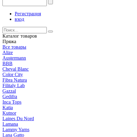
Регистрация
вход
Каталог товаров
Пряжа
Все товары
Alize
Austermann
BBB
Cheval Blanc
Color City
Fibra Natura
Filitaly Lab
Gazzal
Gedifra
Inca Tops
Katia
Kutnor
Laines Du Nord
Lamana
Lammy Yarns
Lana Gatto