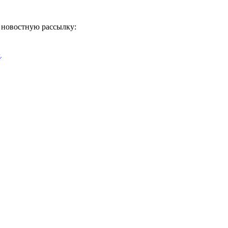
ь новостную рассылку:
х
.