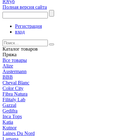
Ютуб
Полная версия сайта
Регистрация
вход
Каталог товаров
Пряжа
Все товары
Alize
Austermann
BBB
Cheval Blanc
Color City
Fibra Natura
Filitaly Lab
Gazzal
Gedifra
Inca Tops
Katia
Kutnor
Laines Du Nord
Lamana