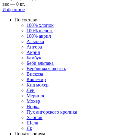
вес — 0 кг.
Избранное
По составу
100% хлопок
100% шерсть
100% акрил
Альпака
Ангора
Акрил
Бамбук
Беби альпака
Верблюжья шерсть
Вискоза
Кашемир
Кид мохер
Лен
Меринос
Мохер
Норка
Пух ангорского кролика
Хлопок
Шелк
Як
По категориям