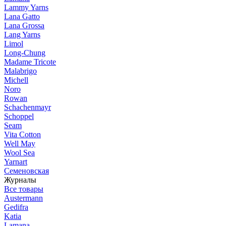
Lammy Yarns
Lana Gatto
Lana Grossa
Lang Yarns
Limol
Long-Chung
Madame Tricote
Malabrigo
Michell
Noro
Rowan
Schachenmayr
Schoppel
Seam
Vita Cotton
Well May
Wool Sea
Yarnart
Семеновская
Журналы
Все товары
Austermann
Gedifra
Katia
Lamana