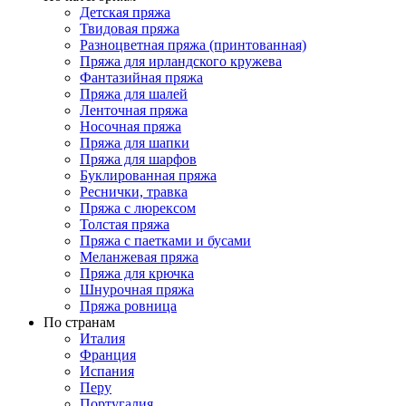
Детская пряжа
Твидовая пряжа
Разноцветная пряжа (принтованная)
Пряжа для ирландского кружева
Фантазийная пряжа
Пряжа для шалей
Ленточная пряжа
Носочная пряжа
Пряжа для шапки
Пряжа для шарфов
Буклированная пряжа
Реснички, травка
Пряжа с люрексом
Толстая пряжа
Пряжа с паетками и бусами
Меланжевая пряжа
Пряжа для крючка
Шнурочная пряжа
Пряжа ровница
По странам
Италия
Франция
Испания
Перу
Португалия