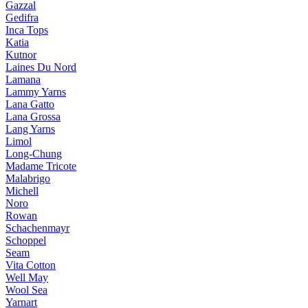
Gazzal
Gedifra
Inca Tops
Katia
Kutnor
Laines Du Nord
Lamana
Lammy Yarns
Lana Gatto
Lana Grossa
Lang Yarns
Limol
Long-Chung
Madame Tricote
Malabrigo
Michell
Noro
Rowan
Schachenmayr
Schoppel
Seam
Vita Cotton
Well May
Wool Sea
Yarnart