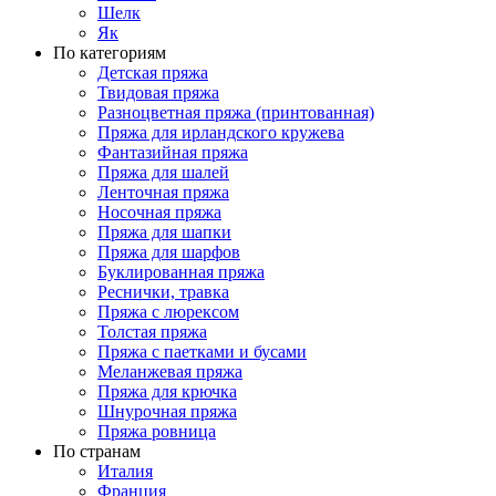
Шелк
Як
По категориям
Детская пряжа
Твидовая пряжа
Разноцветная пряжа (принтованная)
Пряжа для ирландского кружева
Фантазийная пряжа
Пряжа для шалей
Ленточная пряжа
Носочная пряжа
Пряжа для шапки
Пряжа для шарфов
Буклированная пряжа
Реснички, травка
Пряжа с люрексом
Толстая пряжа
Пряжа с паетками и бусами
Меланжевая пряжа
Пряжа для крючка
Шнурочная пряжа
Пряжа ровница
По странам
Италия
Франция