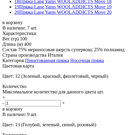
18
Пряжа Lang Yarns WOOLADDICTS Move 18
19
Пряжа Lang Yarns WOOLADDICTS Move 19
20
Пряжа Lang Yarns WOOLADDICTS Move 20
в корзину
В наличии:
7 шт.
Характеристики
Вес (гр)
100
Длина (м)
400
Состав
75% мериносовая шерсть супервош; 25% полиамид
Страна производства
Италия
Категория
Принтованная пряжа
Носочная пряжа
Цветовая карта
Цвет: 12 (Зеленый, красный, фиолетовый, черный)
Количество
Максимальное количество для данного цвета
шт.
+
-
+
в корзину
В наличии:
9 шт.
Цвет: 13 (Голубой, зеленый, синий, розовый)
Количество