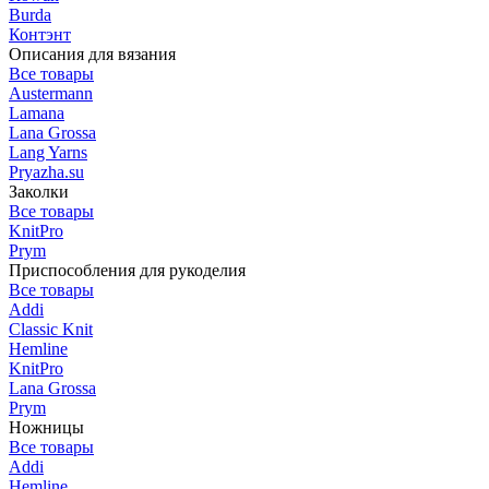
Burda
Контэнт
Описания для вязания
Все товары
Austermann
Lamana
Lana Grossa
Lang Yarns
Pryazha.su
Заколки
Все товары
KnitPro
Prym
Приспособления для рукоделия
Все товары
Addi
Classic Knit
Hemline
KnitPro
Lana Grossa
Prym
Ножницы
Все товары
Addi
Hemline