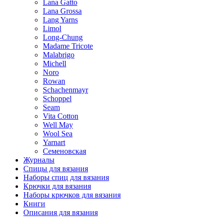
Lana Gatto
Lana Grossa
Lang Yarns
Limol
Long-Chung
Madame Tricote
Malabrigo
Michell
Noro
Rowan
Schachenmayr
Schoppel
Seam
Vita Cotton
Well May
Wool Sea
Yarnart
Семеновская
Журналы
Спицы для вязания
Наборы спиц для вязания
Крючки для вязания
Наборы крючков для вязания
Книги
Описания для вязания