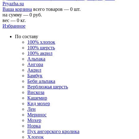
Ваша корзина
всего товаров — 0 шт.
на сумму — 0 руб.
вес — 0 кг.
Избранное
По составу
100% хлопок
100% шерсть
100% акрил
Альпака
Ангора
Акрил
Бамбук
Беби альпака
Верблюжья шерсть
Вискоза
Кашемир
Кид мохер
Лен
Меринос
Мохер
Норка
Пух ангорского кролика
Хлопок