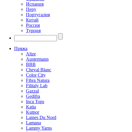
Испания
Перу
Португалия
Китай
Россия
Турция
Пряжа
Alize
Austermann
BBB
Cheval Blanc
Color City
Fibra Natura
Filitaly Lab
Gazzal
Gedifra
Inca Tops
Katia
Kutnor
Laines Du Nord
Lamana
Lammy Yarns