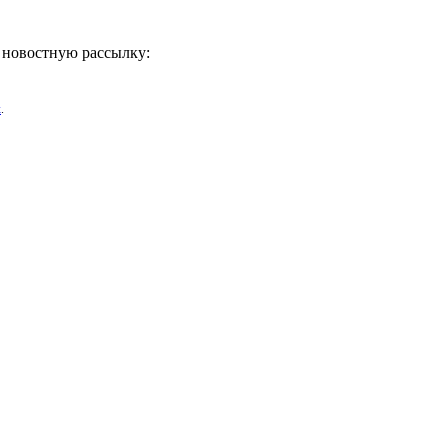
ь новостную рассылку:
х
.