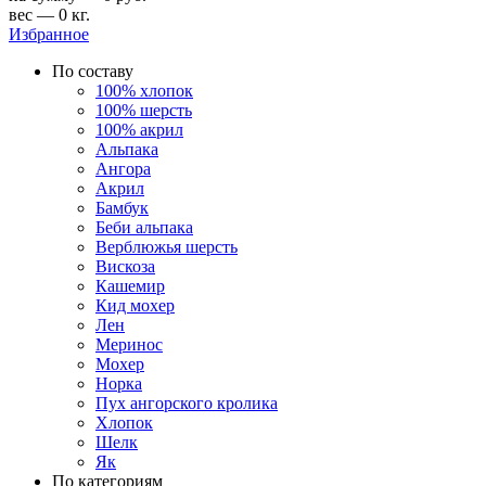
вес — 0 кг.
Избранное
По составу
100% хлопок
100% шерсть
100% акрил
Альпака
Ангора
Акрил
Бамбук
Беби альпака
Верблюжья шерсть
Вискоза
Кашемир
Кид мохер
Лен
Меринос
Мохер
Норка
Пух ангорского кролика
Хлопок
Шелк
Як
По категориям