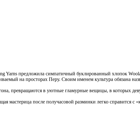
g Yarns предложила симпатичный буклированный хлопок Wooladd
ваемый на просторах Перу. Своим именем культура обязана назв
на, превращаются в уютные гламурные вещицы, в которых деву
щая мастерица после получасовой разминки легко справится с 