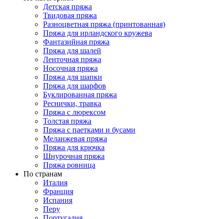
Детская пряжа
Твидовая пряжа
Разноцветная пряжа (принтованная)
Пряжа для ирландского кружева
Фантазийная пряжа
Пряжа для шалей
Ленточная пряжа
Носочная пряжа
Пряжа для шапки
Пряжа для шарфов
Буклированная пряжа
Реснички, травка
Пряжа с люрексом
Толстая пряжа
Пряжа с паетками и бусами
Меланжевая пряжа
Пряжа для крючка
Шнурочная пряжа
Пряжа ровница
По странам
Италия
Франция
Испания
Перу
Португалия