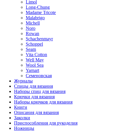
Limol
Long-Chung
Madame Tricote
Malabrigo
Michell
Noro
Rowan
Schachenmayr
Schoppel
Seam
Vita Cotton
Well May
Wool Sea
Yarnart
Семеновская
Журналы
Спицы для вязания
Наборы спиц для вязания
Крючки для вязания
Наборы крючков для вязания
Книги
Описания для вязания
Заколки
Приспособления для рукоделия
Ножницы