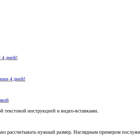
 4 дней!
ении 4 дней!
овой
й текстовой инструкцией и видео-вставками.
но рассчитывать нужный размер. Наглядным примером послужит 