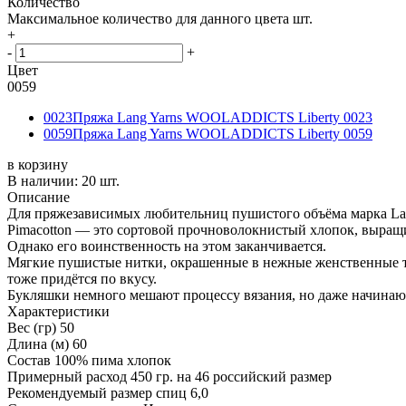
Количество
Максимальное количество для данного цвета
шт.
+
-
+
Цвет
0059
0023
Пряжа Lang Yarns WOOLADDICTS Liberty 0023
0059
Пряжа Lang Yarns WOOLADDICTS Liberty 0059
в корзину
В наличии:
20 шт.
Описание
Для пряжезависимых любительниц пушистого объёма марка Lan
Pimacotton — это сортовой прочноволокнистый хлопок, выращи
Однако его воинственность на этом заканчивается.
Мягкие пушистые нитки, окрашенные в нежные женственные то
тоже придётся по вкусу.
Букляшки немного мешают процессу вязания, но даже начинаю
Характеристики
Вес (гр)
50
Длина (м)
60
Состав
100% пима хлопок
Примерный расход
450 гр. на 46 российский размер
Рекомендуемый размер спиц
6,0