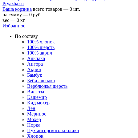
Ваша корзина
всего товаров — 0 шт.
на сумму — 0 руб.
вес — 0 кг.
Избранное
По составу
100% хлопок
100% шерсть
100% акрил
Альпака
Ангора
Акрил
Бамбук
Беби альпака
Верблюжья шерсть
Вискоза
Кашемир
Кид мохер
Лен
Меринос
Мохер
Норка
Пух ангорского кролика
Хлопок