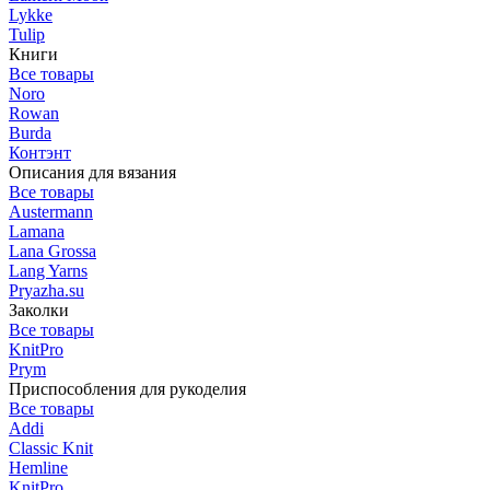
Lykke
Tulip
Книги
Все товары
Noro
Rowan
Burda
Контэнт
Описания для вязания
Все товары
Austermann
Lamana
Lana Grossa
Lang Yarns
Pryazha.su
Заколки
Все товары
KnitPro
Prym
Приспособления для рукоделия
Все товары
Addi
Classic Knit
Hemline
KnitPro