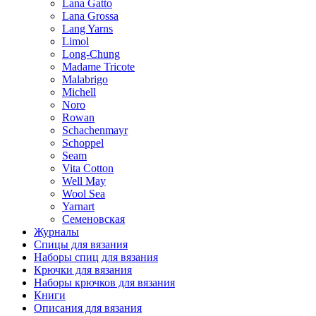
Lana Gatto
Lana Grossa
Lang Yarns
Limol
Long-Chung
Madame Tricote
Malabrigo
Michell
Noro
Rowan
Schachenmayr
Schoppel
Seam
Vita Cotton
Well May
Wool Sea
Yarnart
Семеновская
Журналы
Спицы для вязания
Наборы спиц для вязания
Крючки для вязания
Наборы крючков для вязания
Книги
Описания для вязания