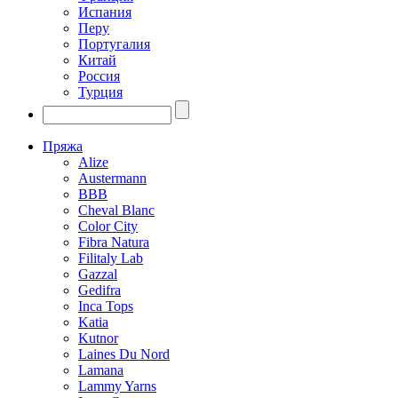
Испания
Перу
Португалия
Китай
Россия
Турция
Пряжа
Alize
Austermann
BBB
Cheval Blanc
Color City
Fibra Natura
Filitaly Lab
Gazzal
Gedifra
Inca Tops
Katia
Kutnor
Laines Du Nord
Lamana
Lammy Yarns