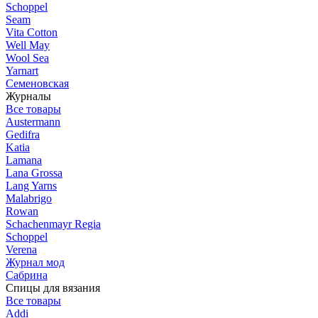
Schoppel
Seam
Vita Cotton
Well May
Wool Sea
Yarnart
Семеновская
Журналы
Все товары
Austermann
Gedifra
Katia
Lamana
Lana Grossa
Lang Yarns
Malabrigo
Rowan
Schachenmayr Regia
Schoppel
Verena
Журнал мод
Сабрина
Спицы для вязания
Все товары
Addi