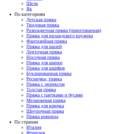
Шелк
Як
По категориям
Детская пряжа
Твидовая пряжа
Разноцветная пряжа (принтованная)
Пряжа для ирландского кружева
Фантазийная пряжа
Пряжа для шалей
Ленточная пряжа
Носочная пряжа
Пряжа для шапки
Пряжа для шарфов
Буклированная пряжа
Реснички, травка
Пряжа с люрексом
Толстая пряжа
Пряжа с паетками и бусами
Меланжевая пряжа
Пряжа для крючка
Шнурочная пряжа
Пряжа ровница
По странам
Италия
Франция