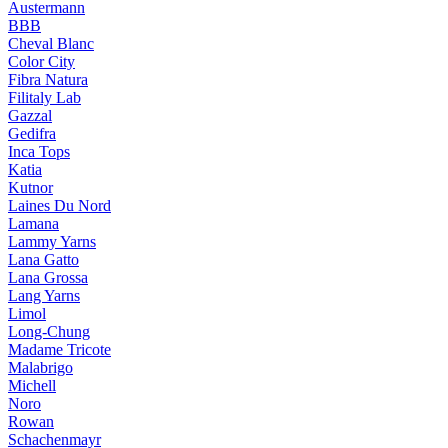
Austermann
BBB
Cheval Blanc
Color City
Fibra Natura
Filitaly Lab
Gazzal
Gedifra
Inca Tops
Katia
Kutnor
Laines Du Nord
Lamana
Lammy Yarns
Lana Gatto
Lana Grossa
Lang Yarns
Limol
Long-Chung
Madame Tricote
Malabrigo
Michell
Noro
Rowan
Schachenmayr