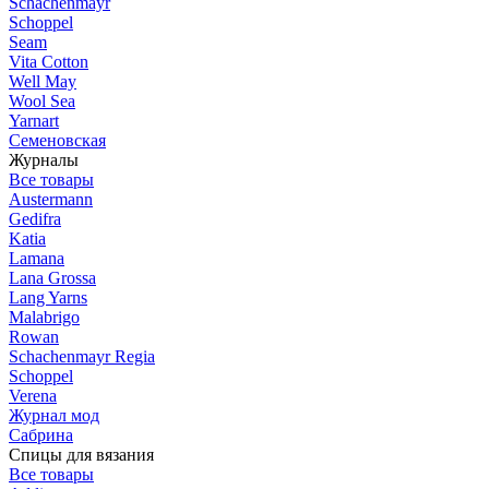
Schachenmayr
Schoppel
Seam
Vita Cotton
Well May
Wool Sea
Yarnart
Семеновская
Журналы
Все товары
Austermann
Gedifra
Katia
Lamana
Lana Grossa
Lang Yarns
Malabrigo
Rowan
Schachenmayr Regia
Schoppel
Verena
Журнал мод
Сабрина
Спицы для вязания
Все товары