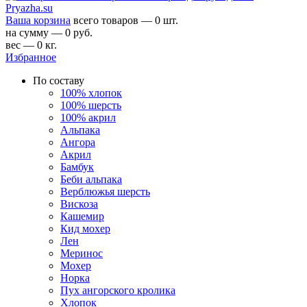
Ваша корзина
всего товаров — 0 шт.
на сумму — 0 руб.
вес — 0 кг.
Избранное
По составу
100% хлопок
100% шерсть
100% акрил
Альпака
Ангора
Акрил
Бамбук
Беби альпака
Верблюжья шерсть
Вискоза
Кашемир
Кид мохер
Лен
Меринос
Мохер
Норка
Пух ангорского кролика
Хлопок