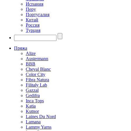
Испания
Перу
Португалия
Китай
Россия
Турция
Пряжа
Alize
Austermann
BBB
Cheval Blanc
Color City
Fibra Natura
Filitaly Lab
Gazzal
Gedifra
Inca Tops
Katia
Kutnor
Laines Du Nord
Lamana
Lammy Yarns