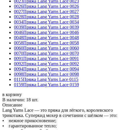
0023
Пряжа Lang Yarns Lace 0023
0026
Пряжа Lang Yarns Lace 0026
0027
Пряжа Lang Yarns Lace 0027
0028
Пряжа Lang Yarns Lace 0028
0034
Пряжа Lang Yarns Lace 0034
0039
Пряжа Lang Yarns Lace 0039
0046
Пряжа Lang Yarns Lace 0046
0048
Пряжа Lang Yarns Lace 0048
0058
Пряжа Lang Yarns Lace 0058
0060
Пряжа Lang Yarns Lace 0060
0070
Пряжа Lang Yarns Lace 0070
0091
Пряжа Lang Yarns Lace 0091
0092
Пряжа Lang Yarns Lace 0092
0094
Пряжа Lang Yarns Lace 0094
0098
Пряжа Lang Yarns Lace 0098
0115
Пряжа Lang Yarns Lace 0115
0159
Пряжа Lang Yarns Lace 0159
в корзину
В наличии:
18 шт.
Описание
Lang Yarns Lace — это пряжа для лёгкого, королевского
трикотажа. Суперкид мохер в сочетании с шёлком — это:
• нежное прикосновение;
• гарантированное тепло;