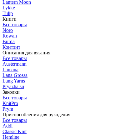
Lantern Moon
Lykke
Tulip
Книги
Все товары
Noro
Rowan
Burda
Контэнт
Описания для вязания
Все товары
Austermann
Lamana
Lana Grossa
Lang Yarns
Pryazha.su
Заколки
Все товары
KnitPro
Prym
Приспособления для рукоделия
Все товары
Addi
Classic Knit
Hemline