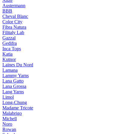
Alize
Austermann
BBB
Cheval Blanc
Color City
Fibra Natura
Filitaly Lab
Gazzal
Gedifra
Inca Tops
Katia
Kutnor
Laines Du Nord
Lamana
Lammy Yarns
Lana Gatto
Lana Grossa
Lang Yarns
Limol
Long-Chung
Madame Tricote
Malabrigo
Michell
Noro
Rowan