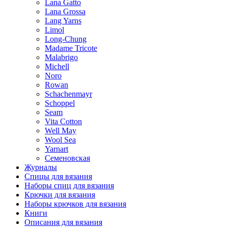
Lana Gatto
Lana Grossa
Lang Yarns
Limol
Long-Chung
Madame Tricote
Malabrigo
Michell
Noro
Rowan
Schachenmayr
Schoppel
Seam
Vita Cotton
Well May
Wool Sea
Yarnart
Семеновская
Журналы
Спицы для вязания
Наборы спиц для вязания
Крючки для вязания
Наборы крючков для вязания
Книги
Описания для вязания