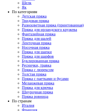
Шелк
Як
По категориям
Детская пряжа
Твидовая пряжа
Разноцветная пряжа (принтованная)
Пряжа для ирландского кружева
Фантазийная пряжа
Пряжа для шалей
Ленточная пряжа
Носочная пряжа
Пряжа для шапки
Пряжа для шарфов
Буклированная пряжа
Реснички, травка
Пряжа с люрексом
Толстая пряжа
Пряжа с паетками и бусами
Меланжевая пряжа
Пряжа для крючка
Шнурочная пряжа
Пряжа ровница
По странам
Италия
Франция