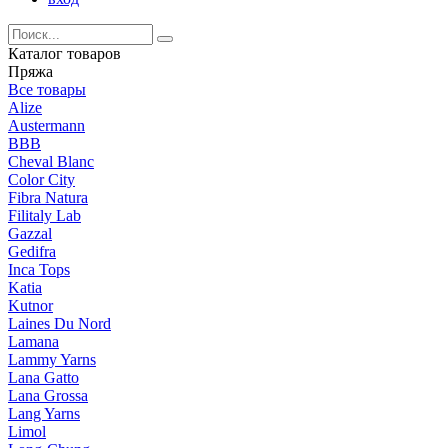
Каталог товаров
Пряжа
Все товары
Alize
Austermann
BBB
Cheval Blanc
Color City
Fibra Natura
Filitaly Lab
Gazzal
Gedifra
Inca Tops
Katia
Kutnor
Laines Du Nord
Lamana
Lammy Yarns
Lana Gatto
Lana Grossa
Lang Yarns
Limol