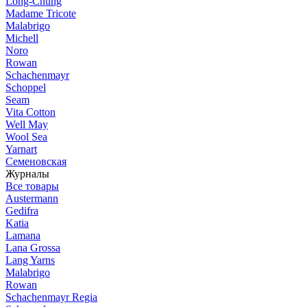
Long-Chung
Madame Tricote
Malabrigo
Michell
Noro
Rowan
Schachenmayr
Schoppel
Seam
Vita Cotton
Well May
Wool Sea
Yarnart
Семеновская
Журналы
Все товары
Austermann
Gedifra
Katia
Lamana
Lana Grossa
Lang Yarns
Malabrigo
Rowan
Schachenmayr Regia