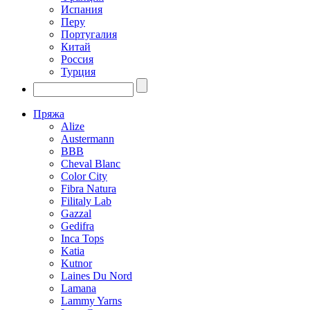
Испания
Перу
Португалия
Китай
Россия
Турция
Пряжа
Alize
Austermann
BBB
Cheval Blanc
Color City
Fibra Natura
Filitaly Lab
Gazzal
Gedifra
Inca Tops
Katia
Kutnor
Laines Du Nord
Lamana
Lammy Yarns