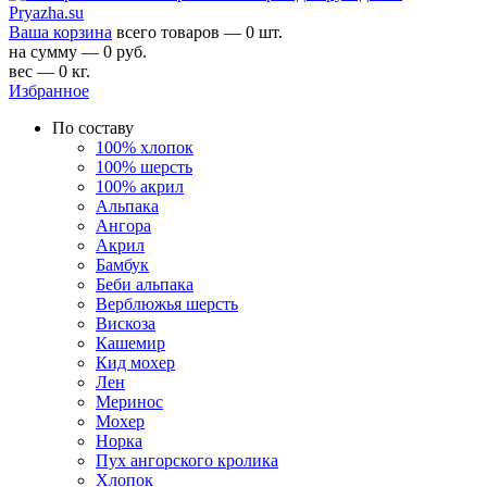
Ваша корзина
всего товаров — 0 шт.
на сумму — 0 руб.
вес — 0 кг.
Избранное
По составу
100% хлопок
100% шерсть
100% акрил
Альпака
Ангора
Акрил
Бамбук
Беби альпака
Верблюжья шерсть
Вискоза
Кашемир
Кид мохер
Лен
Меринос
Мохер
Норка
Пух ангорского кролика
Хлопок