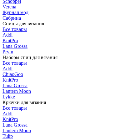
Schoppel
Verena
Журнал мод
Сабрина
Спицы для вязания
Все товары
Addi
KnitPro
Lana Grossa
Prym
Наборы спиц для вязания
Все товары
Addi
ChiaoGoo
KnitPro
Lana Grossa
Lantern Moon
Lykke
Крючки для вязания
Все товары
Addi
KnitPro
Lana Grossa
Lantern Moon
Tulip