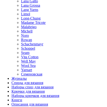
Lana Gatto
Lana Grossa
Lang Yarns
Limol
Long-Chung
Madame Tricote
Malabrigo
Michell
Noro
Rowan
Schachenmayr
Schoppel
Seam
Vita Cotton
Well May
Wool Sea
Yarnart
Семеновская
Журналы
Спицы для вязания
Наборы спиц для вязания
Крючки для вязания
Наборы крючков для вязания
Книги
Описания для вязания