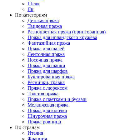
Шелк
Як
По категориям
Детская пряжа
Твидовая пряжа
Разноцветная пряжа (принтованная)
Пряжа для ирландского кружева
Фантазийная пряжа
Пряжа для шалей
Ленточная пряжа
Носочная пряжа
Пряжа для шапки
Пряжа для шарфов
Буклированная пряжа
Реснички, травка
Пряжа с люрексом
Толстая пряжа
Пряжа с паетками и бусами
Меланжевая пряжа
Пряжа для крючка
Шнурочная пряжа
Пряжа ровница
По странам
Италия
Франция