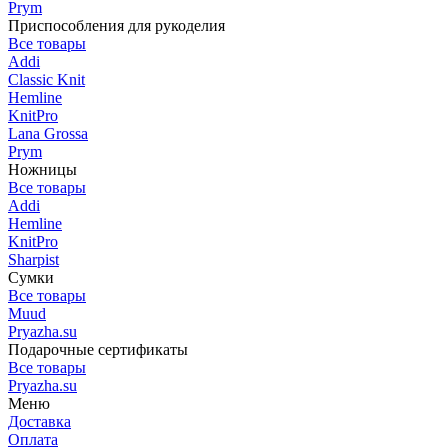
Prym
Приспособления для рукоделия
Все товары
Addi
Classic Knit
Hemline
KnitPro
Lana Grossa
Prym
Ножницы
Все товары
Addi
Hemline
KnitPro
Sharpist
Сумки
Все товары
Muud
Pryazha.su
Подарочные сертификаты
Все товары
Pryazha.su
Меню
Доставка
Оплата