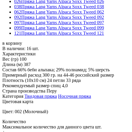
026
Пряжа Lang Yarns Alpaca Soxx Tweed 026
038
Пряжа Lang Yarns Alpaca Soxx Tweed 038
062
Пряжа Lang Yarns Alpaca Soxx Tweed 062
092
Пряжа Lang Yarns Alpaca Soxx Tweed 092
097
Пряжа Lang Yarns Alpaca Soxx Tweed 097
099
Пряжа Lang Yarns Alpaca Soxx Tweed 099
121
Пряжа Lang Yarns Alpaca Soxx Tweed 121
в корзину
В наличии:
16 шт.
Характеристики
Вес (гр)
100
Длина (м)
387
Состав
66% беби альпака; 29% полиамид; 5% шерсть
Примерный расход
300 гр. на 44-46 российский размер
Плотность (10x10 см)
24 петли 33 ряда
Рекомендуемый размер спиц
4,0
Страна производства
Перу
Категория
Твидовая пряжа
Носочная пряжа
Цветовая карта
Цвет: 002 (Молочный)
Количество
Максимальное количество для данного цвета
шт.