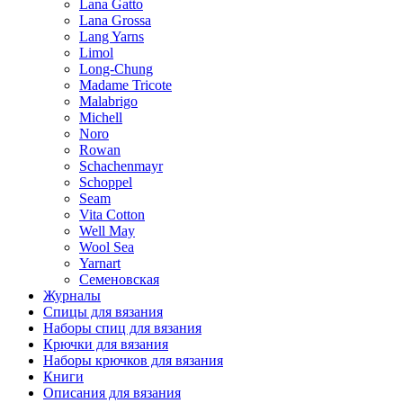
Lana Gatto
Lana Grossa
Lang Yarns
Limol
Long-Chung
Madame Tricote
Malabrigo
Michell
Noro
Rowan
Schachenmayr
Schoppel
Seam
Vita Cotton
Well May
Wool Sea
Yarnart
Семеновская
Журналы
Спицы для вязания
Наборы спиц для вязания
Крючки для вязания
Наборы крючков для вязания
Книги
Описания для вязания