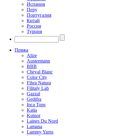
Испания
Перу
Португалия
Китай
Россия
Турция
Пряжа
Alize
Austermann
BBB
Cheval Blanc
Color City
Fibra Natura
Filitaly Lab
Gazzal
Gedifra
Inca Tops
Katia
Kutnor
Laines Du Nord
Lamana
Lammy Yarns