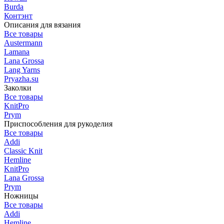
Burda
Контэнт
Описания для вязания
Все товары
Austermann
Lamana
Lana Grossa
Lang Yarns
Pryazha.su
Заколки
Все товары
KnitPro
Prym
Приспособления для рукоделия
Все товары
Addi
Classic Knit
Hemline
KnitPro
Lana Grossa
Prym
Ножницы
Все товары
Addi
Hemline