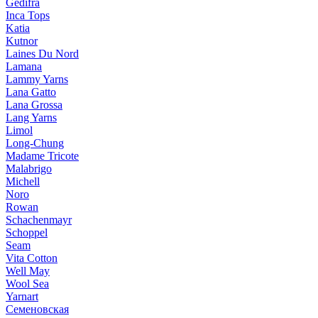
Gedifra
Inca Tops
Katia
Kutnor
Laines Du Nord
Lamana
Lammy Yarns
Lana Gatto
Lana Grossa
Lang Yarns
Limol
Long-Chung
Madame Tricote
Malabrigo
Michell
Noro
Rowan
Schachenmayr
Schoppel
Seam
Vita Cotton
Well May
Wool Sea
Yarnart
Семеновская