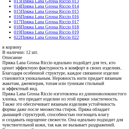
013
Пряжа Lana Grossa Riccio 013
014
Пряжа Lana Grossa Riccio 014
015
Пряжа Lana Grossa Riccio 015
016
Пряжа Lana Grossa Riccio 016
017
Пряжа Lana Grossa Riccio 017
018
Пряжа Lana Grossa Riccio 018
019
Пряжа Lana Grossa Riccio 019
022
Пряжа Lana Grossa Riccio 022
в корзину
В наличии:
12 шт.
Описание
Пряжа Lana Grossa Riccio идеально подойдет для тех, кто
ценит эффектную фактурность и комфорт в своих изделиях.
Благодаря особенной структуре, каждое связанное изделие
становится уникальным. Неровность нити придает вязаным
жакетам, джемперам, топам или туникам стильный
и эффектный вид.
Пряжа Lana Grossa Riccio изготовлена из длинноволокнистого
хлопка, что придает изделию из этой пряжи эластичность.
Также это обеспечивает вязаным изделиям устойчивость
формы даже после множества стирок. Пряжа обладает
дышащей структурой, способностью поглощать влагу
и создавать ощущение свежести. Она идеально подходит для
чувствительной кожи, так как не вызывает раздражений.