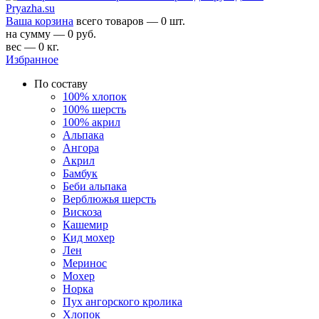
Ваша корзина
всего товаров — 0 шт.
на сумму — 0 руб.
вес — 0 кг.
Избранное
По составу
100% хлопок
100% шерсть
100% акрил
Альпака
Ангора
Акрил
Бамбук
Беби альпака
Верблюжья шерсть
Вискоза
Кашемир
Кид мохер
Лен
Меринос
Мохер
Норка
Пух ангорского кролика
Хлопок