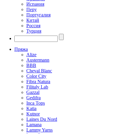
Испания
Перу
Португалия
Китай
Россия
Турция
Пряжа
Alize
Austermann
BBB
Cheval Blanc
Color City
Fibra Natura
Filitaly Lab
Gazzal
Gedifra
Inca Tops
Katia
Kutnor
Laines Du Nord
Lamana
Lammy Yarns