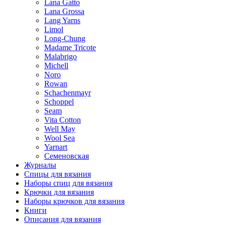
Lana Gatto
Lana Grossa
Lang Yarns
Limol
Long-Chung
Madame Tricote
Malabrigo
Michell
Noro
Rowan
Schachenmayr
Schoppel
Seam
Vita Cotton
Well May
Wool Sea
Yarnart
Семеновская
Журналы
Спицы для вязания
Наборы спиц для вязания
Крючки для вязания
Наборы крючков для вязания
Книги
Описания для вязания