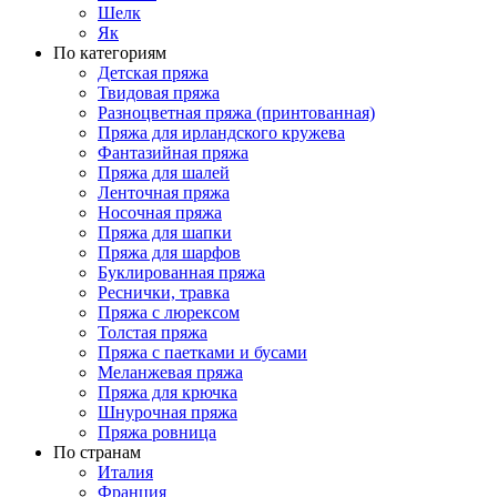
Шелк
Як
По категориям
Детская пряжа
Твидовая пряжа
Разноцветная пряжа (принтованная)
Пряжа для ирландского кружева
Фантазийная пряжа
Пряжа для шалей
Ленточная пряжа
Носочная пряжа
Пряжа для шапки
Пряжа для шарфов
Буклированная пряжа
Реснички, травка
Пряжа с люрексом
Толстая пряжа
Пряжа с паетками и бусами
Меланжевая пряжа
Пряжа для крючка
Шнурочная пряжа
Пряжа ровница
По странам
Италия
Франция