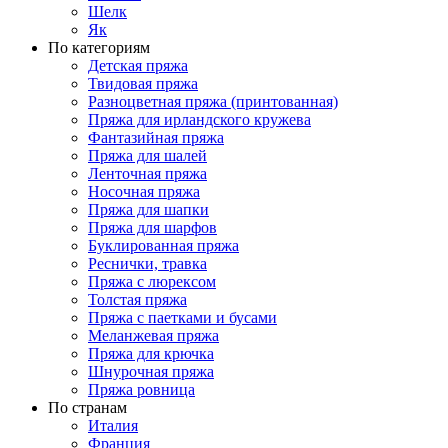
Шелк
Як
По категориям
Детская пряжа
Твидовая пряжа
Разноцветная пряжа (принтованная)
Пряжа для ирландского кружева
Фантазийная пряжа
Пряжа для шалей
Ленточная пряжа
Носочная пряжа
Пряжа для шапки
Пряжа для шарфов
Буклированная пряжа
Реснички, травка
Пряжа с люрексом
Толстая пряжа
Пряжа с паетками и бусами
Меланжевая пряжа
Пряжа для крючка
Шнурочная пряжа
Пряжа ровница
По странам
Италия
Франция