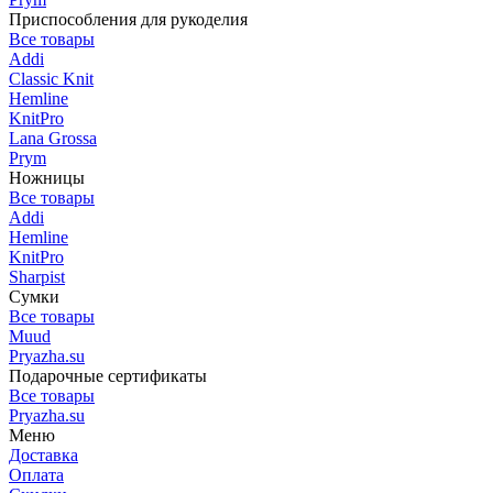
Приспособления для рукоделия
Все товары
Addi
Classic Knit
Hemline
KnitPro
Lana Grossa
Prym
Ножницы
Все товары
Addi
Hemline
KnitPro
Sharpist
Сумки
Все товары
Muud
Pryazha.su
Подарочные сертификаты
Все товары
Pryazha.su
Меню
Доставка
Оплата