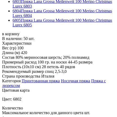
6803
Пряжа Lana Grossa Meilenweit 100 Merino Christmas
Lurex 6803
6804
Пряжа Lana Grossa Meilenweit 100 Merino Christmas
Lurex 6804
6805
Пряжа Lana Grossa Meilenweit 100 Merino Christmas
Lurex 6805
в корзину
В наличии:
50 шт.
Характеристики
Вес (гр)
100
Длина (м)
420
Состав
80% мериносовая шерсть; 20% полиамид
Примерный расход
100 гр. на носки 44-45 размера
Плотность (10x10 см)
28 петель 40 рядов
Рекомендуемый размер спиц
2,5-3,0
Страна производства
Италия
Категория
Принтованная пряжа
Носочная пряжа
Пряжа с
люрексом
Цветовая карта
Цвет: 6802
Количество
Максимальное количество для данного цвета
шт.