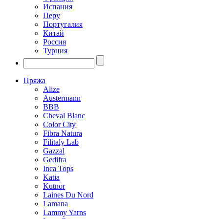
Испания
Перу
Португалия
Китай
Россия
Турция
Пряжа
Alize
Austermann
BBB
Cheval Blanc
Color City
Fibra Natura
Filitaly Lab
Gazzal
Gedifra
Inca Tops
Katia
Kutnor
Laines Du Nord
Lamana
Lammy Yarns