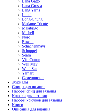
Lana Gatto
Lana Grossa
Lang Yarns
Limol
Long-Chung
Madame Tricote
Malabrigo
Michell
Noro
Rowan
Schachenmayr
Schoppel
Seam
Vita Cotton
Well May
Wool Sea
Yarnart
Семеновская
Журналы
Спицы для вязания
Наборы спиц для вязания
Крючки для вязания
Наборы крючков для вязания
Книги
Описания для вязания