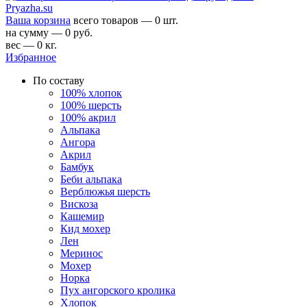
Ваша корзина
всего товаров — 0 шт.
на сумму — 0 руб.
вес — 0 кг.
Избранное
По составу
100% хлопок
100% шерсть
100% акрил
Альпака
Ангора
Акрил
Бамбук
Беби альпака
Верблюжья шерсть
Вискоза
Кашемир
Кид мохер
Лен
Меринос
Мохер
Норка
Пух ангорского кролика
Хлопок