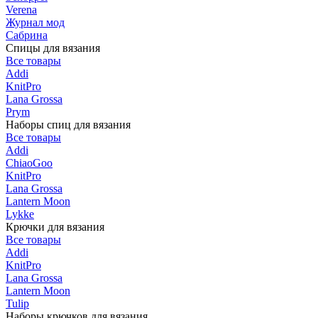
Verena
Журнал мод
Сабрина
Спицы для вязания
Все товары
Addi
KnitPro
Lana Grossa
Prym
Наборы спиц для вязания
Все товары
Addi
ChiaoGoo
KnitPro
Lana Grossa
Lantern Moon
Lykke
Крючки для вязания
Все товары
Addi
KnitPro
Lana Grossa
Lantern Moon
Tulip
Наборы крючков для вязания