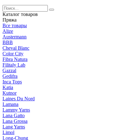
Каталог товаров
Пряжа
Все товары
Alize
Austermann
BBB
Cheval Blanc
Color City
Fibra Natura
Filitaly Lab
Gazzal
Gedifra
Inca Tops
Katia
Kutnor
Laines Du Nord
Lamana
Lammy Yarns
Lana Gatto
Lana Grossa
Lang Yarns
Limol
Long-Chung