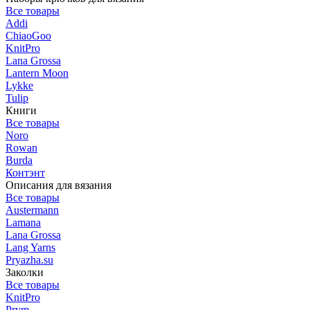
Все товары
Addi
ChiaoGoo
KnitPro
Lana Grossa
Lantern Moon
Lykke
Tulip
Книги
Все товары
Noro
Rowan
Burda
Контэнт
Описания для вязания
Все товары
Austermann
Lamana
Lana Grossa
Lang Yarns
Pryazha.su
Заколки
Все товары
KnitPro
Prym