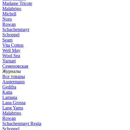
Madame Tricote
Malabrigo
Michell
Noro
Rowan
Schachenmayr
Schoppel
Seam
Vita Cotton
Well May
Wool Sea
Yarnart
Семеновская
Журналы
Все товары
Austermann
Gedifra
Katia
Lamana
Lana Grossa
Lang Yarns
Malabrigo
Rowan
Schachenmayr Regia
Schoppel