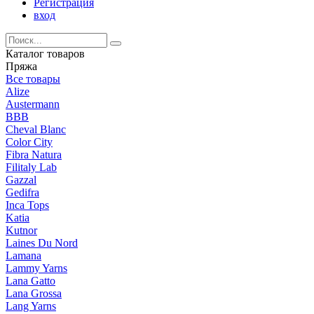
Регистрация
вход
Каталог товаров
Пряжа
Все товары
Alize
Austermann
BBB
Cheval Blanc
Color City
Fibra Natura
Filitaly Lab
Gazzal
Gedifra
Inca Tops
Katia
Kutnor
Laines Du Nord
Lamana
Lammy Yarns
Lana Gatto
Lana Grossa
Lang Yarns