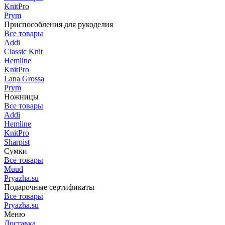
KnitPro
Prym
Приспособления для рукоделия
Все товары
Addi
Classic Knit
Hemline
KnitPro
Lana Grossa
Prym
Ножницы
Все товары
Addi
Hemline
KnitPro
Sharpist
Сумки
Все товары
Muud
Pryazha.su
Подарочные сертификаты
Все товары
Pryazha.su
Меню
Доставка