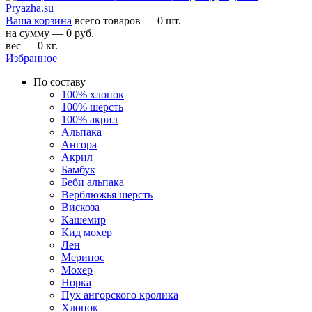
Ваша корзина
всего товаров — 0 шт.
на сумму — 0 руб.
вес — 0 кг.
Избранное
По составу
100% хлопок
100% шерсть
100% акрил
Альпака
Ангора
Акрил
Бамбук
Беби альпака
Верблюжья шерсть
Вискоза
Кашемир
Кид мохер
Лен
Меринос
Мохер
Норка
Пух ангорского кролика
Хлопок