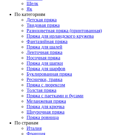
Шелк
Як
По категориям
Детская пряжа
Твидовая пряжа
Разноцветная пряжа (принтованная)
Пряжа для ирландского кружева
Фантазийная пряжа
Пряжа для шалей
Ленточная пряжа
Носочная пряжа
Пряжа для шапки
Пряжа для шарфов
Буклированная пряжа
Реснички, травка
Пряжа с люрексом
Толстая пряжа
Пряжа с паетками и бусами
Меланжевая пряжа
Пряжа для крючка
Шнурочная пряжа
Пряжа ровница
По странам
Италия
Франция