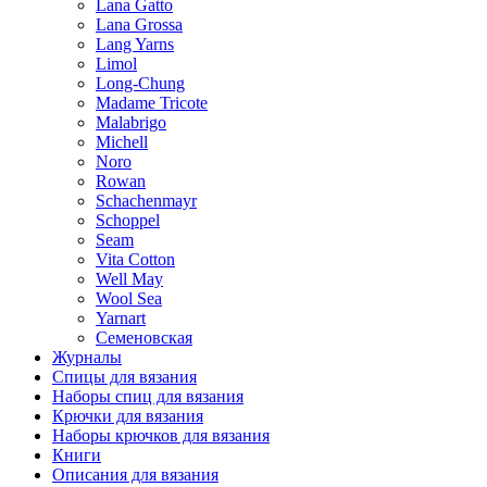
Lana Gatto
Lana Grossa
Lang Yarns
Limol
Long-Chung
Madame Tricote
Malabrigo
Michell
Noro
Rowan
Schachenmayr
Schoppel
Seam
Vita Cotton
Well May
Wool Sea
Yarnart
Семеновская
Журналы
Спицы для вязания
Наборы спиц для вязания
Крючки для вязания
Наборы крючков для вязания
Книги
Описания для вязания