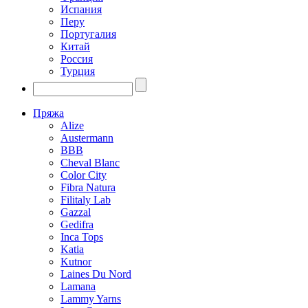
Испания
Перу
Португалия
Китай
Россия
Турция
Пряжа
Alize
Austermann
BBB
Cheval Blanc
Color City
Fibra Natura
Filitaly Lab
Gazzal
Gedifra
Inca Tops
Katia
Kutnor
Laines Du Nord
Lamana
Lammy Yarns