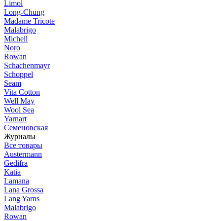
Limol
Long-Chung
Madame Tricote
Malabrigo
Michell
Noro
Rowan
Schachenmayr
Schoppel
Seam
Vita Cotton
Well May
Wool Sea
Yarnart
Семеновская
Журналы
Все товары
Austermann
Gedifra
Katia
Lamana
Lana Grossa
Lang Yarns
Malabrigo
Rowan