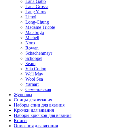
Lana Gatto
Lana Grossa
Lang Yarns
Limol
Long-Chung
Madame Tricote
Malabrigo
Michell
Noro
Rowan
Schachenmayr
Schoppel
Seam
Vita Cotton
Well May
Wool Sea
Yarnart
Семеновская
Журналы
Спицы для вязания
Наборы спиц для вязания
Крючки для вязания
Наборы крючков для вязания
Книги
Описания для вязания