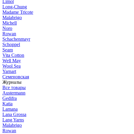
Limol
Long-Chung
Madame Tricote
Malabrigo
Michell
Noro
Rowan
Schachenmayr
Schoppel
Seam
Vita Cotton
Well May
Wool Sea
Yarnart
Семеновская
Журналы
Все товары
Austermann
Gedifra
Katia
Lamana
Lana Grossa
Lang Yarns
Malabrigo
Rowan