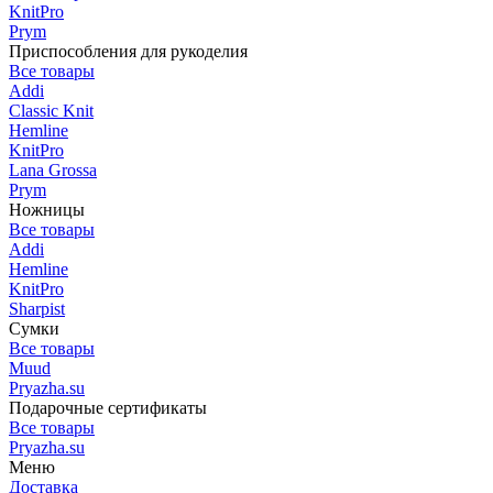
KnitPro
Prym
Приспособления для рукоделия
Все товары
Addi
Classic Knit
Hemline
KnitPro
Lana Grossa
Prym
Ножницы
Все товары
Addi
Hemline
KnitPro
Sharpist
Сумки
Все товары
Muud
Pryazha.su
Подарочные сертификаты
Все товары
Pryazha.su
Меню
Доставка