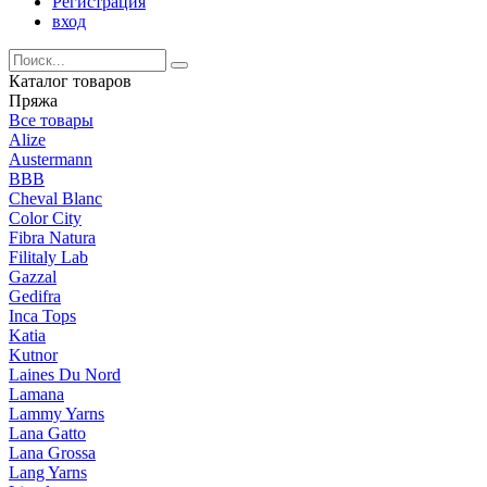
Регистрация
вход
Каталог товаров
Пряжа
Все товары
Alize
Austermann
BBB
Cheval Blanc
Color City
Fibra Natura
Filitaly Lab
Gazzal
Gedifra
Inca Tops
Katia
Kutnor
Laines Du Nord
Lamana
Lammy Yarns
Lana Gatto
Lana Grossa
Lang Yarns