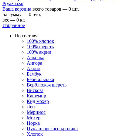
Ваша корзина
всего товаров — 0 шт.
на сумму — 0 руб.
вес — 0 кг.
Избранное
По составу
100% хлопок
100% шерсть
100% акрил
Альпака
Ангора
Акрил
Бамбук
Беби альпака
Верблюжья шерсть
Вискоза
Кашемир
Кид мохер
Лен
Меринос
Мохер
Норка
Пух ангорского кролика
Хлопок