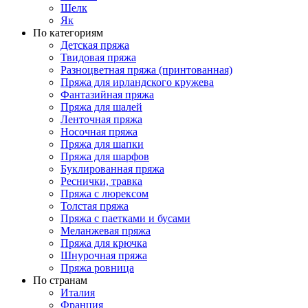
Шелк
Як
По категориям
Детская пряжа
Твидовая пряжа
Разноцветная пряжа (принтованная)
Пряжа для ирландского кружева
Фантазийная пряжа
Пряжа для шалей
Ленточная пряжа
Носочная пряжа
Пряжа для шапки
Пряжа для шарфов
Буклированная пряжа
Реснички, травка
Пряжа с люрексом
Толстая пряжа
Пряжа с паетками и бусами
Меланжевая пряжа
Пряжа для крючка
Шнурочная пряжа
Пряжа ровница
По странам
Италия
Франция