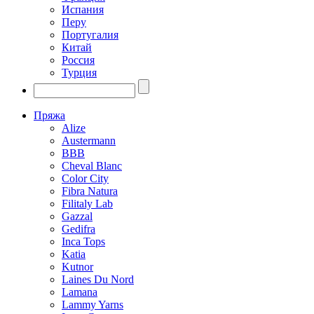
Испания
Перу
Португалия
Китай
Россия
Турция
Пряжа
Alize
Austermann
BBB
Cheval Blanc
Color City
Fibra Natura
Filitaly Lab
Gazzal
Gedifra
Inca Tops
Katia
Kutnor
Laines Du Nord
Lamana
Lammy Yarns