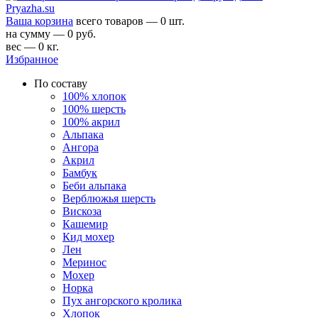
Ваша корзина
всего товаров — 0 шт.
на сумму — 0 руб.
вес — 0 кг.
Избранное
По составу
100% хлопок
100% шерсть
100% акрил
Альпака
Ангора
Акрил
Бамбук
Беби альпака
Верблюжья шерсть
Вискоза
Кашемир
Кид мохер
Лен
Меринос
Мохер
Норка
Пух ангорского кролика
Хлопок