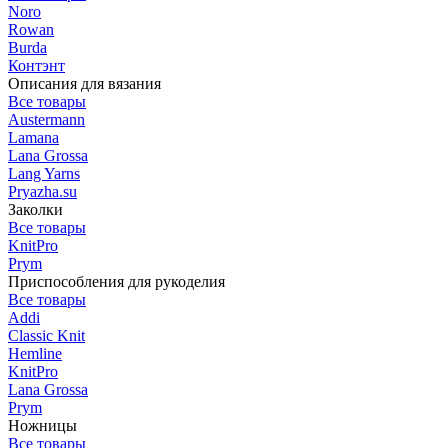
Noro
Rowan
Burda
Контэнт
Описания для вязания
Все товары
Austermann
Lamana
Lana Grossa
Lang Yarns
Pryazha.su
Заколки
Все товары
KnitPro
Prym
Приспособления для рукоделия
Все товары
Addi
Classic Knit
Hemline
KnitPro
Lana Grossa
Prym
Ножницы
Все товары