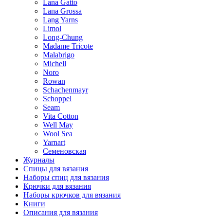
Lana Gatto
Lana Grossa
Lang Yarns
Limol
Long-Chung
Madame Tricote
Malabrigo
Michell
Noro
Rowan
Schachenmayr
Schoppel
Seam
Vita Cotton
Well May
Wool Sea
Yarnart
Семеновская
Журналы
Спицы для вязания
Наборы спиц для вязания
Крючки для вязания
Наборы крючков для вязания
Книги
Описания для вязания