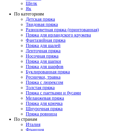
Шелк
Як
По категориям
Детская пряжа
Твидовая пряжа
Разноцветная пряжа (принтованная)
Пряжа для ирландского кружева
Фантазийная пряжа
Пряжа для шалей
Ленточная пряжа
Носочная пряжа
Пряжа для шапки
Пряжа для шарфов
Буклированная пряжа
Реснички, травка
Пряжа с люрексом
Толстая пряжа
Пряжа с паетками и бусами
Меланжевая пряжа
Пряжа для крючка
Шнурочная пряжа
Пряжа ровница
По странам
Италия
Франция