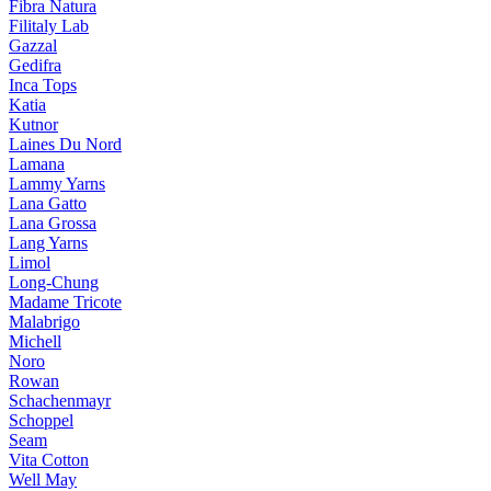
Fibra Natura
Filitaly Lab
Gazzal
Gedifra
Inca Tops
Katia
Kutnor
Laines Du Nord
Lamana
Lammy Yarns
Lana Gatto
Lana Grossa
Lang Yarns
Limol
Long-Chung
Madame Tricote
Malabrigo
Michell
Noro
Rowan
Schachenmayr
Schoppel
Seam
Vita Cotton
Well May