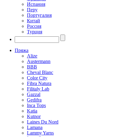
Испания
Перу
Португалия
Китай
Россия
Турция
Пряжа
Alize
Austermann
BBB
Cheval Blanc
Color City
Fibra Natura
Filitaly Lab
Gazzal
Gedifra
Inca Tops
Katia
Kutnor
Laines Du Nord
Lamana
Lammy Yarns