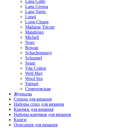
Lana Gatto
Lana Grossa
Lang Yarns
Limol
Long-Chung
Madame Tricote
Malabrigo
Michell
Noro
Rowan
Schachenmayr
Schoppel
Seam
Vita Cotton
Well May
Wool Sea
Yarnart
Семеновская
Журналы
Спицы для вязания
Наборы спиц для вязания
Крючки для вязания
Наборы крючков для вязания
Книги
Описания для вязания