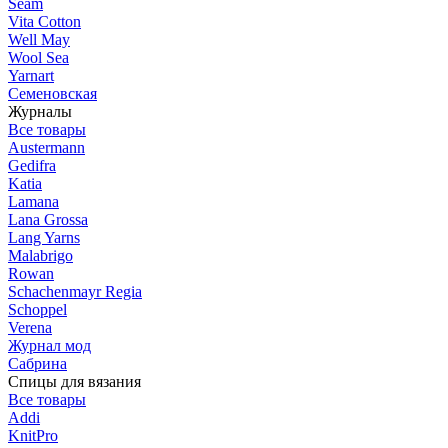
Seam
Vita Cotton
Well May
Wool Sea
Yarnart
Семеновская
Журналы
Все товары
Austermann
Gedifra
Katia
Lamana
Lana Grossa
Lang Yarns
Malabrigo
Rowan
Schachenmayr Regia
Schoppel
Verena
Журнал мод
Сабрина
Спицы для вязания
Все товары
Addi
KnitPro