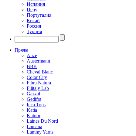
Испания
Перу
Португалия
Китай
Россия
Турция
Пряжа
Alize
Austermann
BBB
Cheval Blanc
Color City
Fibra Natura
Filitaly Lab
Gazzal
Gedifra
Inca Tops
Katia
Kutnor
Laines Du Nord
Lamana
Lammy Yarns