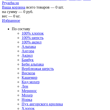
Ваша корзина
всего товаров — 0 шт.
на сумму — 0 руб.
вес — 0 кг.
Избранное
По составу
100% хлопок
100% шерсть
100% акрил
Альпака
Ангора
Акрил
Бамбук
Беби альпака
Верблюжья шерсть
Вискоза
Кашемир
Кид мохер
Лен
Меринос
Мохер
Норка
Пух ангорского кролика
Хлопок