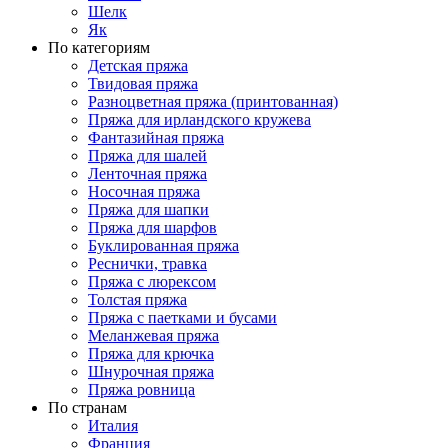
Шелк
Як
По категориям
Детская пряжа
Твидовая пряжа
Разноцветная пряжа (принтованная)
Пряжа для ирландского кружева
Фантазийная пряжа
Пряжа для шалей
Ленточная пряжа
Носочная пряжа
Пряжа для шапки
Пряжа для шарфов
Буклированная пряжа
Реснички, травка
Пряжа с люрексом
Толстая пряжа
Пряжа с паетками и бусами
Меланжевая пряжа
Пряжа для крючка
Шнурочная пряжа
Пряжа ровница
По странам
Италия
Франция