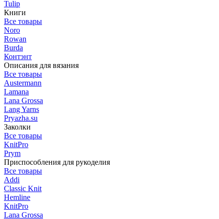
Tulip
Книги
Все товары
Noro
Rowan
Burda
Контэнт
Описания для вязания
Все товары
Austermann
Lamana
Lana Grossa
Lang Yarns
Pryazha.su
Заколки
Все товары
KnitPro
Prym
Приспособления для рукоделия
Все товары
Addi
Classic Knit
Hemline
KnitPro
Lana Grossa