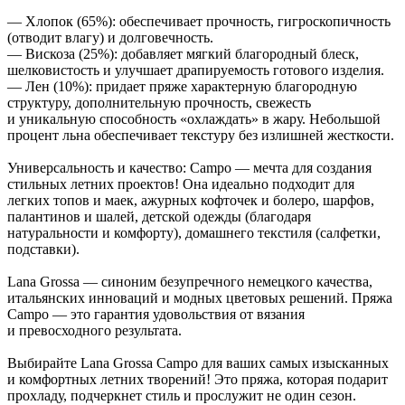
— Хлопок (65%): обеспечивает прочность, гигроскопичность
(отводит влагу) и долговечность.
— Вискоза (25%): добавляет мягкий благородный блеск,
шелковистость и улучшает драпируемость готового изделия.
— Лен (10%): придает пряже характерную благородную
структуру, дополнительную прочность, свежесть
и уникальную способность «охлаждать» в жару. Небольшой
процент льна обеспечивает текстуру без излишней жесткости.
Универсальность и качество: Campo — мечта для создания
стильных летних проектов! Она идеально подходит для
легких топов и маек, ажурных кофточек и болеро, шарфов,
палантинов и шалей, детской одежды (благодаря
натуральности и комфорту), домашнего текстиля (салфетки,
подставки).
Lana Grossa — синоним безупречного немецкого качества,
итальянских инноваций и модных цветовых решений. Пряжа
Campo — это гарантия удовольствия от вязания
и превосходного результата.
Выбирайте Lana Grossa Campo для ваших самых изысканных
и комфортных летних творений! Это пряжа, которая подарит
прохладу, подчеркнет стиль и прослужит не один сезон.