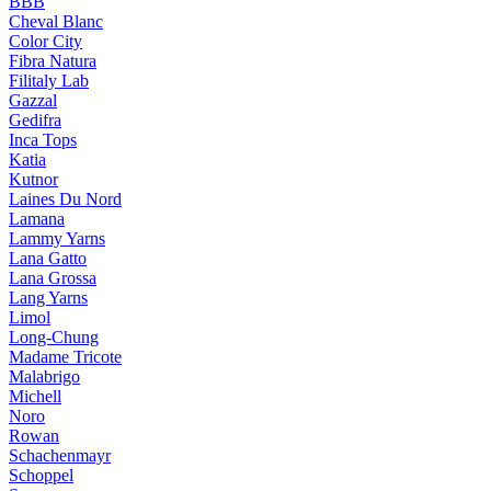
BBB
Cheval Blanc
Color City
Fibra Natura
Filitaly Lab
Gazzal
Gedifra
Inca Tops
Katia
Kutnor
Laines Du Nord
Lamana
Lammy Yarns
Lana Gatto
Lana Grossa
Lang Yarns
Limol
Long-Chung
Madame Tricote
Malabrigo
Michell
Noro
Rowan
Schachenmayr
Schoppel