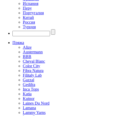
Испания
Перу
Португалия
Китай
Россия
Турция
Пряжа
Alize
Austermann
BBB
Cheval Blanc
Color City
Fibra Natura
Filitaly Lab
Gazzal
Gedifra
Inca Tops
Katia
Kutnor
Laines Du Nord
Lamana
Lammy Yarns