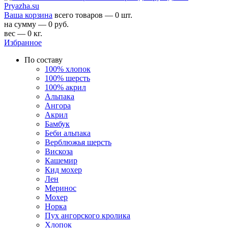
Ваша корзина
всего товаров — 0 шт.
на сумму — 0 руб.
вес — 0 кг.
Избранное
По составу
100% хлопок
100% шерсть
100% акрил
Альпака
Ангора
Акрил
Бамбук
Беби альпака
Верблюжья шерсть
Вискоза
Кашемир
Кид мохер
Лен
Меринос
Мохер
Норка
Пух ангорского кролика
Хлопок