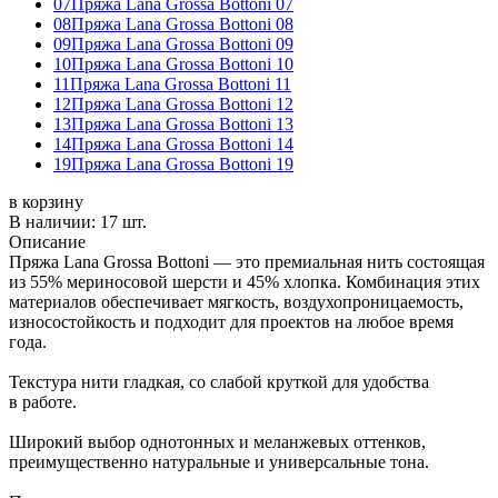
07
Пряжа Lana Grossa Bottoni 07
08
Пряжа Lana Grossa Bottoni 08
09
Пряжа Lana Grossa Bottoni 09
10
Пряжа Lana Grossa Bottoni 10
11
Пряжа Lana Grossa Bottoni 11
12
Пряжа Lana Grossa Bottoni 12
13
Пряжа Lana Grossa Bottoni 13
14
Пряжа Lana Grossa Bottoni 14
19
Пряжа Lana Grossa Bottoni 19
в корзину
В наличии:
17 шт.
Описание
Пряжа Lana Grossa Bottoni — это премиальная нить состоящая
из 55% мериносовой шерсти и 45% хлопка. Комбинация этих
материалов обеспечивает мягкость, воздухопроницаемость,
износостойкость и подходит для проектов на любое время
года.
Текстура нити гладкая, со слабой круткой для удобства
в работе.
Широкий выбор однотонных и меланжевых оттенков,
преимущественно натуральные и универсальные тона.