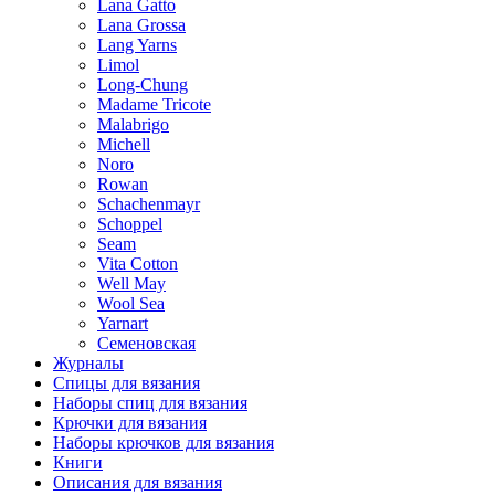
Lana Gatto
Lana Grossa
Lang Yarns
Limol
Long-Chung
Madame Tricote
Malabrigo
Michell
Noro
Rowan
Schachenmayr
Schoppel
Seam
Vita Cotton
Well May
Wool Sea
Yarnart
Семеновская
Журналы
Спицы для вязания
Наборы спиц для вязания
Крючки для вязания
Наборы крючков для вязания
Книги
Описания для вязания