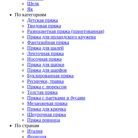
Шелк
Як
По категориям
Детская пряжа
Твидовая пряжа
Разноцветная пряжа (принтованная)
Пряжа для ирландского кружева
Фантазийная пряжа
Пряжа для шалей
Ленточная пряжа
Носочная пряжа
Пряжа для шапки
Пряжа для шарфов
Буклированная пряжа
Реснички, травка
Пряжа с люрексом
Толстая пряжа
Пряжа с паетками и бусами
Меланжевая пряжа
Пряжа для крючка
Шнурочная пряжа
Пряжа ровница
По странам
Италия
Франция