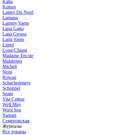
Katia
Kutnor
Laines Du Nord
Lamana
Lammy Yarns
Lana Gatto
Lana Grossa
Lang Yarns
Limol
Long-Chung
Madame Tricote
Malabrigo
Michell
Noro
Rowan
Schachenmayr
Schoppel
Seam
Vita Cotton
Well May
Wool Sea
Yarnart
Семеновская
Журналы
Все товары