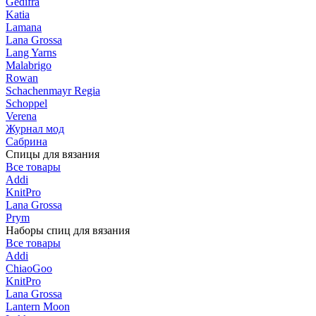
Gedifra
Katia
Lamana
Lana Grossa
Lang Yarns
Malabrigo
Rowan
Schachenmayr Regia
Schoppel
Verena
Журнал мод
Сабрина
Спицы для вязания
Все товары
Addi
KnitPro
Lana Grossa
Prym
Наборы спиц для вязания
Все товары
Addi
ChiaoGoo
KnitPro
Lana Grossa
Lantern Moon