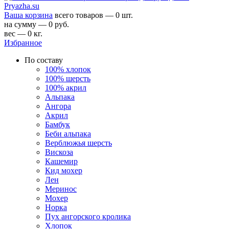
Ваша корзина
всего товаров — 0 шт.
на сумму — 0 руб.
вес — 0 кг.
Избранное
По составу
100% хлопок
100% шерсть
100% акрил
Альпака
Ангора
Акрил
Бамбук
Беби альпака
Верблюжья шерсть
Вискоза
Кашемир
Кид мохер
Лен
Меринос
Мохер
Норка
Пух ангорского кролика
Хлопок