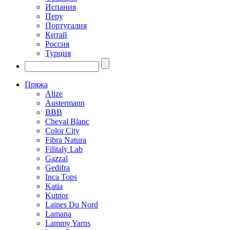
Испания
Перу
Португалия
Китай
Россия
Турция
Пряжа
Alize
Austermann
BBB
Cheval Blanc
Color City
Fibra Natura
Filitaly Lab
Gazzal
Gedifra
Inca Tops
Katia
Kutnor
Laines Du Nord
Lamana
Lammy Yarns