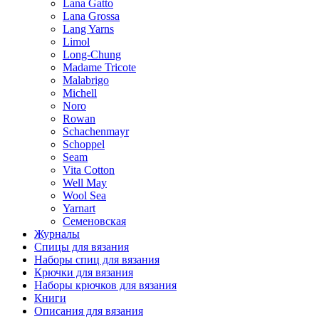
Lana Gatto
Lana Grossa
Lang Yarns
Limol
Long-Chung
Madame Tricote
Malabrigo
Michell
Noro
Rowan
Schachenmayr
Schoppel
Seam
Vita Cotton
Well May
Wool Sea
Yarnart
Семеновская
Журналы
Спицы для вязания
Наборы спиц для вязания
Крючки для вязания
Наборы крючков для вязания
Книги
Описания для вязания