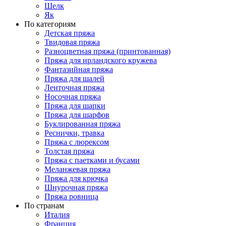
Шелк
Як
По категориям
Детская пряжа
Твидовая пряжа
Разноцветная пряжа (принтованная)
Пряжа для ирландского кружева
Фантазийная пряжа
Пряжа для шалей
Ленточная пряжа
Носочная пряжа
Пряжа для шапки
Пряжа для шарфов
Буклированная пряжа
Реснички, травка
Пряжа с люрексом
Толстая пряжа
Пряжа с паетками и бусами
Меланжевая пряжа
Пряжа для крючка
Шнурочная пряжа
Пряжа ровница
По странам
Италия
Франция