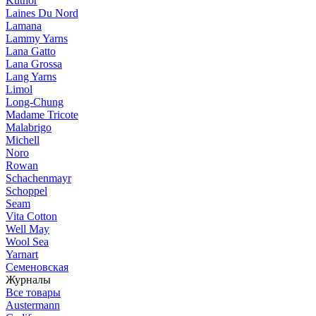
Kutnor
Laines Du Nord
Lamana
Lammy Yarns
Lana Gatto
Lana Grossa
Lang Yarns
Limol
Long-Chung
Madame Tricote
Malabrigo
Michell
Noro
Rowan
Schachenmayr
Schoppel
Seam
Vita Cotton
Well May
Wool Sea
Yarnart
Семеновская
Журналы
Все товары
Austermann