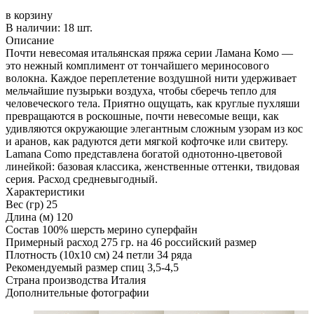
в корзину
В наличии:
18 шт.
Описание
Почти невесомая итальянская пряжа серии Ламана Комо —
это нежный комплимент от тончайшего мериносового
волокна. Каждое переплетение воздушной нити удерживает
мельчайшие пузырьки воздуха, чтобы сберечь тепло для
человеческого тела. Приятно ощущать, как круглые пухляши
превращаются в роскошные, почти невесомые вещи, как
удивляются окружающие элегантным сложным узорам из кос
и аранов, как радуются дети мягкой кофточке или свитеру.
Lamana Como представлена богатой однотонно-цветовой
линейкой: базовая классика, женственные оттенки, твидовая
серия. Расход средневыгодный.
Характеристики
Вес (гр)
25
Длина (м)
120
Состав
100% шерсть мерино суперфайн
Примерный расход
275 гр. на 46 российский размер
Плотность (10x10 см)
24 петли 34 ряда
Рекомендуемый размер спиц
3,5-4,5
Страна производства
Италия
Дополнительные фотографии