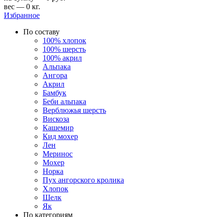
вес — 0 кг.
Избранное
По составу
100% хлопок
100% шерсть
100% акрил
Альпака
Ангора
Акрил
Бамбук
Беби альпака
Верблюжья шерсть
Вискоза
Кашемир
Кид мохер
Лен
Меринос
Мохер
Норка
Пух ангорского кролика
Хлопок
Шелк
Як
По категориям