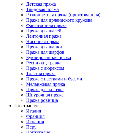
Детская пряжа
Твидовая пряжа
Разноцветная пряжа (принтованная)
Пряжа для ирландского кружева
Фантазийная пряжа
Пряжа для шалей
Ленточная пряжа
Носочная пряжа
Пряжа для шапки
Пряжа для шарфов
Буклированная пряжа
Реснички, травка
Пряжа с люрексом
Толстая пряжа
Пряжа с паетками и бусами
Меланжевая пряжа
Пряжа для крючка
Шнурочная пряжа
Пряжа ровница
По странам
Италия
Франция
Испания
Перу
Португалия