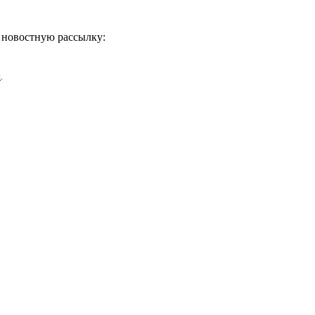
ь новостную рассылку:
х
.